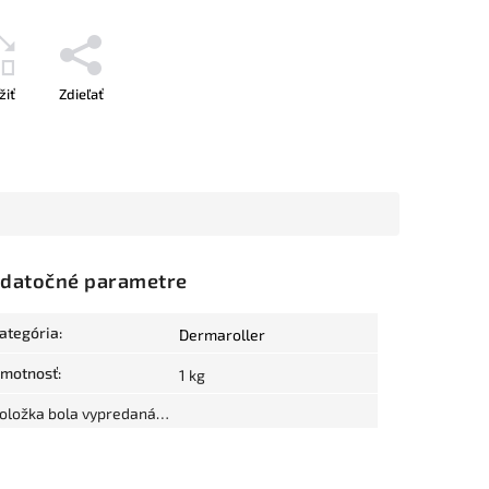
žiť
Zdieľať
datočné parametre
ategória
:
Dermaroller
motnosť
:
1 kg
oložka bola vypredaná…