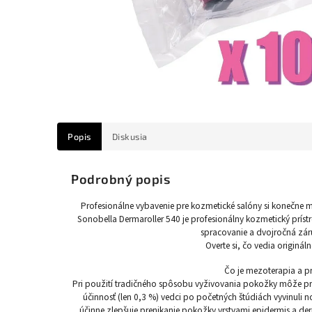
Popis
Diskusia
Podrobný popis
Profesionálne vybavenie pre kozmetické salóny si konečne 
Sonobella Dermaroller 540 je profesionálny kozmetický prístr
spracovanie a dvojročná zár
Overte si, čo vedia originál
Čo je mezoterapia a p
Pri použití tradičného spôsobu vyživovania pokožky môže pr
účinnosť (len 0,3 %) vedci po početných štúdiách vyvinuli
účinne zlepšuje prenikanie pokožky vrstvami epidermis a de