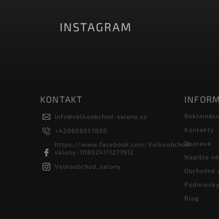
INSTAGRAM
KONTAKT
INFORM
Reklamáci
info
@
velkoobchod-salony.cz
Kontakty
+420606557860
Doprava
https://www.facebook.com/Velkoobchod-
salony-108524111277912
Napíšte n
Velkoobchod_salony
Obchodné 
Podmienky
Blog