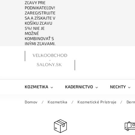
ZĽAVY PRE
PODNIKATEĽOV!
ZAREGISTRUJTE
SA A ZÍSKAJTE V
KOŠÍKU ZĽAVU
5%! NIE JE
MOŽNÉ
KOMBINOVAŤ S
INÝMI ZĽAVAMI.
KOZMETIKA
KADERNICTVO
NECHTY
Domov
/
Kozmetika
/
Kozmetické Prístroje
/
Derm