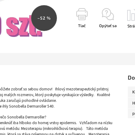
–52 %
Tlač
Opýtať sa
Strá
Do
môžete zobrať so sebou domov! Ihlový mezoterapeutický prístroj
K
oj malých rozmerov, ktorý poskytuje vynikajúce výsledky. Kvalitné
uka zaručujú pohodlné ovládanie.
H
ne ihly Sonobella Dermaroller 540.
P
rečo Sonobella Dermaroller?
eniknúť iba hlboko do hornej vrstvy epidermis. Vzhľadom na nízku
 novú metódu: Mezoterapiu (mikroihličkovú terapiu). Táto metóda
rmis, ktorá sa stáva príjemnou na dotyk a vyživenou. Mezoterapia