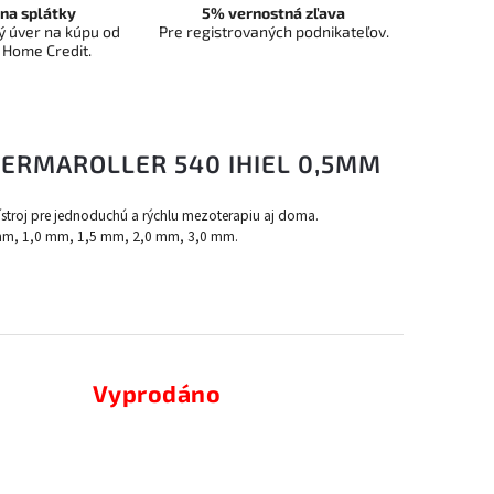
na splátky
5% vernostná zľava
 úver na kúpu od
Pre registrovaných podnikateľov.
 Home Credit.
DERMAROLLER 540 IHIEL 0,5MM
ístroj pre jednoduchú a rýchlu mezoterapiu aj doma.
 mm, 1,0 mm, 1,5 mm, 2,0 mm, 3,0 mm.
Vyprodáno