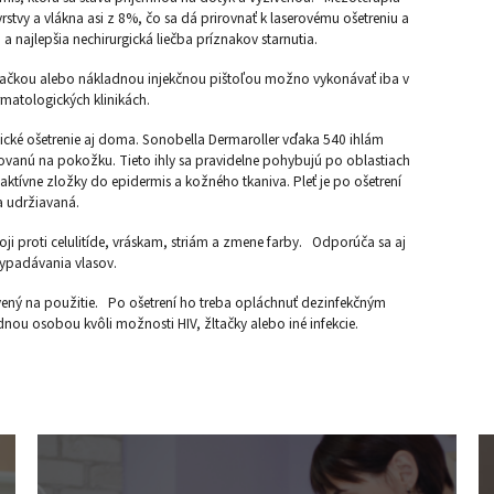
tvy a vlákna asi z 8%, čo sa dá prirovnať k laserovému ošetreniu a
a najlepšia nechirurgická liečba príznakov starnutia.
kačkou alebo nákladnou injekčnou pištoľou možno vykonávať iba v
matologických klinikách.
cké ošetrenie aj doma. Sonobella Dermaroller vďaka 540 ihlám
kovanú na pokožku. Tieto ihly sa pravidelne pohybujú po oblastiach
ktívne zložky do epidermis a kožného tkaniva. Pleť je po ošetrení
a udržiavaná.
i proti celulitíde, vráskam, striám a zmene farby. Odporúča sa aj
 vypadávania vlasov.
avený na použitie. Po ošetrení ho treba opláchnuť dezinfekčným
ou osobou kvôli možnosti HIV, žltačky alebo iné infekcie.