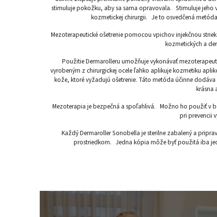
stimuluje pokožku, aby sa sama opravovala. Stimuluje jeho vrs
kozmetickej chirurgii. Je to osvedčená metóda 
Mezoterapeutické ošetrenie pomocou vpichov injekčnou strie
kozmetických a der
Použitie Dermarolleru umožňuje vykonávať mezoterapeuti
vyrobeným z chirurgickej ocele ľahko aplikuje kozmetiku apli
kože, ktoré vyžadujú ošetrenie. Táto metóda účinne dodáva a
krásna 
Mezoterapia je bezpečná a spoľahlivá. Možno ho použiť v boj
pri prevencii
Každý Dermaroller Sonobella je sterilne zabalený a pripr
prostriedkom. Jedna kópia môže byť použitá iba jedn