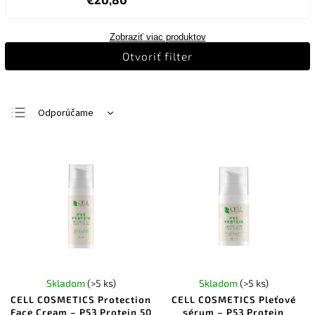
Zobraziť viac produktov
Otvoriť filter
Odporúčame
Najlacnejšie
Najdrahšie
Najpredávanejšie
Abecedne
Skladom
(>5 ks)
Skladom
(>5 ks)
CELL COSMETICS Protection
CELL COSMETICS Pleťové
Face Cream – P53 Protein 50
sérum – P53 Protein