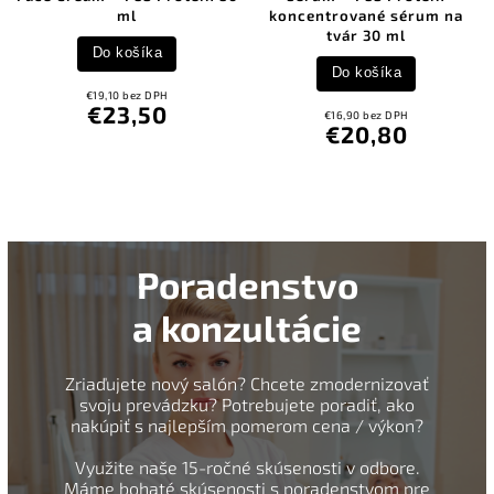
ml
koncentrované sérum na
tvár 30 ml
Do košíka
Do košíka
€19,10 bez DPH
€23,50
€16,90 bez DPH
€20,80
Poradenstvo
a konzultácie
Zriaďujete nový salón? Chcete zmodernizovať
svoju prevádzku? Potrebujete poradiť, ako
nakúpiť s najlepším pomerom cena / výkon?
Využite naše 15-ročné skúsenosti v odbore.
Máme bohaté skúsenosti s poradenstvom pre