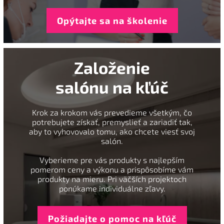
Opýtajte sa na školenie
Založenie
salónu na kľúč
Krok za krokom vás prevedieme všetkým, čo
potrebujete získať, premyslieť a zariadiť tak,
aby to vyhovovalo tomu, ako chcete viesť svoj
salón.
Vyberieme pre vás produkty s najlepším
pomerom ceny a výkonu a prispôsobíme vám
produkty na mieru. Pri väčších projektoch
ponúkame individuálne zľavy.
Požiadajte o pomoc na kľúč