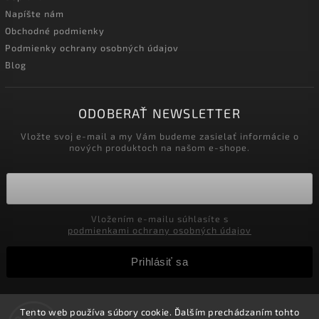
Napíšte nám
Obchodné podmienky
Podmienky ochrany osobných údajov
Blog
ODOBERAŤ NEWSLETTER
Vložte svoj e-mail a my Vám budeme zasielať informácie o
nových produktoch na našom e-shope.
Vložením e-mailu súhlasíte s
podmienkami ochrany osobných údajov
Prihlásiť sa
Tento web používa súbory cookie. Ďalším prechádzaním tohto
Copyright 2026
Velkoobchod-salony.sk
. Všetky práva