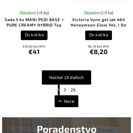
Skladom
(>5 ks)
Skladom
(>5 ks)
Sada 5 ks MANI PEDI BASE +
Victoria Vynn gel lak 464
PURE CREAMY HYBRID Top
Honeymoon Glow Yes, I Do
Do košíka
Do košíka
€33,30 bez DPH
€6,70 bez DPH
€41
€8,20
Načítať 18 ďalších
1
29
Hore
Poradenstvo