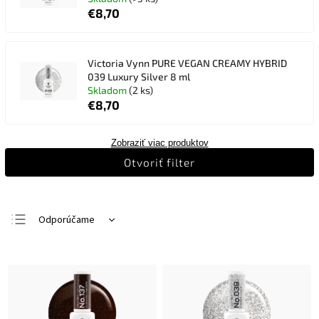
€8,70
Victoria Vynn PURE VEGAN CREAMY HYBRID
039 Luxury Silver 8 ml
Skladom
(2 ks)
€8,70
Zobraziť viac produktov
Otvoriť filter
Odporúčame
Najlacnejšie
Najdrahšie
Najpredávanejšie
Abecedne