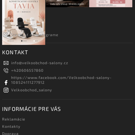
Sledovať na Instagrame
KONTAKT
info
@
velkoobchod-salony.cz
+420606557860
https://www.facebook.com/Velkoobchod-salony-
108524111277912
Velkoobchod_salony
INFORMÁCIE PRE VÁS
Reklamácie
Kontakty
Doprava