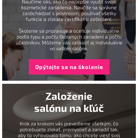
Naučíme vás, ako čo najlepšie využiť svoje
kozmetické zariadenia. Naučíte sa správne
zaobchádzať s prístrojom, používať všetky
funkcie a získate certifikát o zaškolení.
Školenie sa pripravuje a oceňuje individuálne
podľa typu a počtu školených zariadení a počtu
účastníkov. Môžeme vás zaškoliť aj individuálne
vo vašom salóne.
Opýtajte sa na školenie
Založenie
salónu na kľúč
Krok za krokom vás prevedieme všetkým, čo
potrebujete získať, premyslieť a zariadiť tak,
aby to vyhovovalo tomu, ako chcete viesť svoj