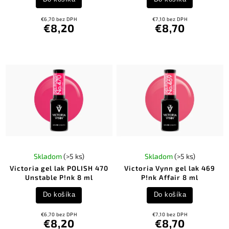
€6,70 bez DPH
€7,10 bez DPH
€8,20
€8,70
Skladom
(>5 ks)
Skladom
(>5 ks)
Victoria gel lak POLISH 470
Victoria Vynn gel lak 469
Unstable P!nk 8 ml
P!nk Affair 8 ml
Do košíka
Do košíka
€6,70 bez DPH
€7,10 bez DPH
€8,20
€8,70