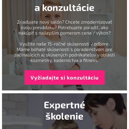
a konzultácie
Zriaďujete nový salón? Chcete zmodernizovať
svoju prevádzku? Potrebujete poradiť, ako
nakúpiť s najlepším pomerom cena / výkon?
Využite naše 15-ročné skúsenosti v odbore.
Máme bohaté skúsenosti s poradenstvom pre
začínajúcich aj skúsených podnikateľov v oblasti
kozmetiky, kaderníctva a fitness.
Vyžiadajte si konzultáciu
Expertné
školenie