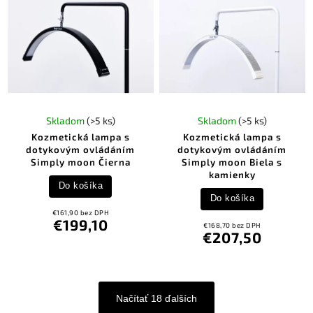
Skladom
(>5 ks)
Skladom
(>5 ks)
Kozmetická lampa s
Kozmetická lampa s
dotykovým ovládáním
dotykovým ovládáním
Simply moon Čierna
Simply moon Biela s
kamienky
Do košíka
Do košíka
€161,90 bez DPH
€199,10
€168,70 bez DPH
€207,50
Načítať 18 ďalších