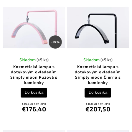
–14 %
Skladom
(>5 ks)
Skladom
(>5 ks)
Kozmetická lampa s
Kozmetická lampa s
dotykovým ovládáním
dotykovým ovládáním
Simply moon Ružová s
Simply moon Čierna s
kamienky
kamienky
Do košíka
Do košíka
€143,40 bez DPH
€168,70 bez DPH
€176,40
€207,50