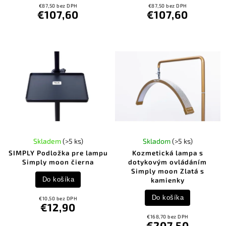
€87,50 bez DPH
€87,50 bez DPH
€107,60
€107,60
Skladem
(>5 ks)
Skladom
(>5 ks)
SIMPLY Podložka pre lampu
Kozmetická lampa s
Simply moon čierna
dotykovým ovládáním
Simply moon Zlatá s
Do košíka
kamienky
Do košíka
€10,50 bez DPH
€12,90
€168,70 bez DPH
€207,50