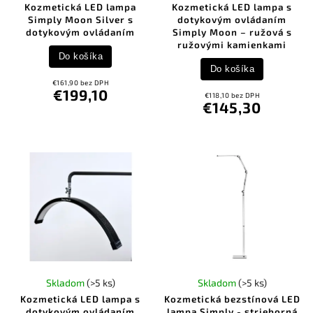
Kozmetická LED lampa
Kozmetická LED lampa s
Simply Moon Silver s
dotykovým ovládaním
dotykovým ovládaním
Simply Moon – ružová s
ružovými kamienkami
Do košíka
Do košíka
€161,90 bez DPH
€199,10
€118,10 bez DPH
€145,30
Skladom
(>5 ks)
Skladom
(>5 ks)
Kozmetická LED lampa s
Kozmetická bezstínová LED
dotykovým ovládaním
lampa Simply - strieborná