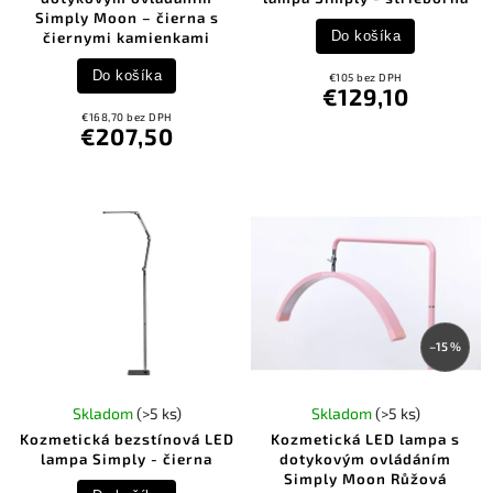
Simply Moon – čierna s
Do košíka
čiernymi kamienkami
Do košíka
€105 bez DPH
€129,10
€168,70 bez DPH
€207,50
–15 %
Skladom
(>5 ks)
Skladom
(>5 ks)
Kozmetická bezstínová LED
Kozmetická LED lampa s
lampa Simply - čierna
dotykovým ovládáním
Simply Moon Růžová