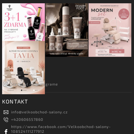
Sledovať na Instagrame
KONTAKT
info
@
velkoobchod-salony.cz
+420606557860
https://www.facebook.com/Velkoobchod-salony-
108524111277912