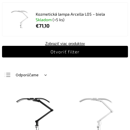
Kozmetická lampa Arcella L05 – biela
Skladom
(>5 ks)
€71,10
Zobraziť viac produktov
Otvoriť filter
Odporúčame
Najlacnejšie
Najdrahšie
Najpredávanejšie
Abecedne