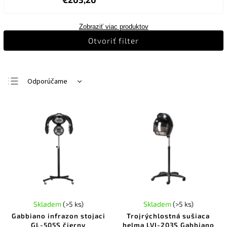
Zobraziť viac produktov
Otvoriť filter
Odporúčame
Najlacnejšie
Najdrahšie
Najpredávanejšie
Abecedne
Skladem
(>5 ks)
Skladem
(>5 ks)
Gabbiano infrazon stojaci
Trojrýchlostná sušiaca
GL-505S čierny
helma LVI-203S Gabbiano