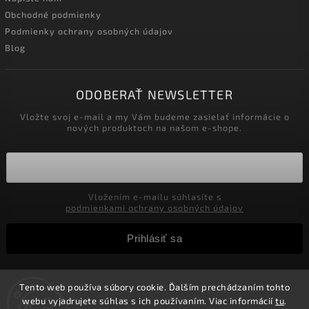
Obchodné podmienky
Podmienky ochrany osobných údajov
Blog
ODOBERAŤ NEWSLETTER
Vložte svoj e-mail a my Vám budeme zasielať informácie o
nových produktoch na našom e-shope.
Vložením e-mailu súhlasíte s
podmienkami ochrany osobných údajov
Prihlásiť sa
Tento web používa súbory cookie. Ďalším prechádzaním tohto
Copyright 2026
Velkoobchod-salony.sk
. Všetky práva
webu vyjadrujete súhlas s ich používaním. Viac informácií
tu
.
vyhradené.