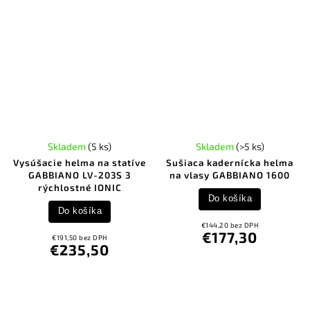
Skladem
(5 ks)
Skladem
(>5 ks)
Vysúšacie helma na statíve
Sušiaca kadernícka helma
GABBIANO LV-203S 3
na vlasy GABBIANO 1600
rýchlostné IONIC
Do košíka
Do košíka
€144,20 bez DPH
€177,30
€191,50 bez DPH
€235,50