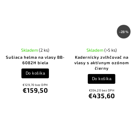
–28 %
Skladem
(2 ks)
Skladem
(>5 ks)
Sušiaca helma na vlasy BB-
Kadernícky zvlhčovač na
6082H biela
vlasy s aktívnym ozónom
čierny
Do košíka
Do košíka
€129,70 bez DPH
€159,50
€354,20 bez DPH
€435,60