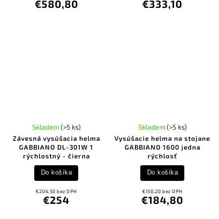
€580,80
€333,10
Skladem
(>5 ks)
Skladem
(>5 ks)
Závesná vysúšacia helma
Vysúšacie helma na stojane
GABBIANO DL-301W 1
GABBIANO 1600 jedna
rýchlostný - čierna
rýchlosť
Do košíka
Do košíka
€206,50 bez DPH
€150,20 bez DPH
€254
€184,80