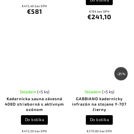
Do košíka
€472,40 bez DPH
€581
€196 bez DPH
€241,10
–21 %
Skladem
(>5 ks)
Skladem
(>5 ks)
Kadernícka sauna závesná
GABBIANO kadernícky
408D strieborná s aktívnym
infrazón na stojane Y-707
ozónom
čierny
Do košíka
Do košíka
€472,20 bez DPH
€270,80 bez DPH