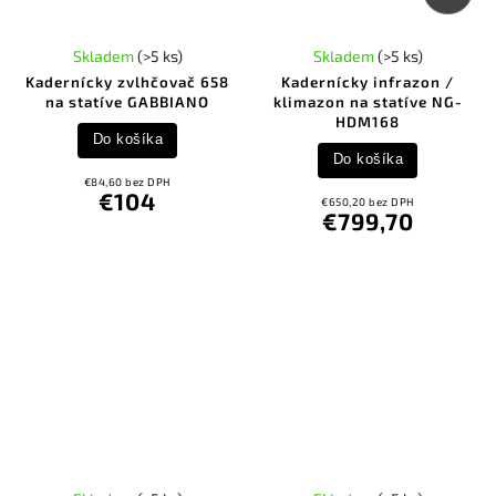
Skladem
(>5 ks)
Skladem
(>5 ks)
Kadernícky zvlhčovač 658
Kadernícky infrazon /
na statíve GABBIANO
klimazon na statíve NG-
HDM168
Do košíka
Do košíka
€84,60 bez DPH
€104
€650,20 bez DPH
€799,70