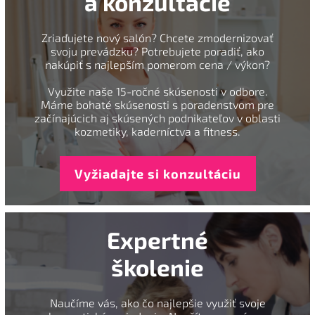
a konzultácie
Zriaďujete nový salón? Chcete zmodernizovať
svoju prevádzku? Potrebujete poradiť, ako
nakúpiť s najlepším pomerom cena / výkon?
Využite naše 15-ročné skúsenosti v odbore.
Máme bohaté skúsenosti s poradenstvom pre
začínajúcich aj skúsených podnikateľov v oblasti
kozmetiky, kaderníctva a fitness.
Vyžiadajte si konzultáciu
Expertné
školenie
Naučíme vás, ako čo najlepšie využiť svoje