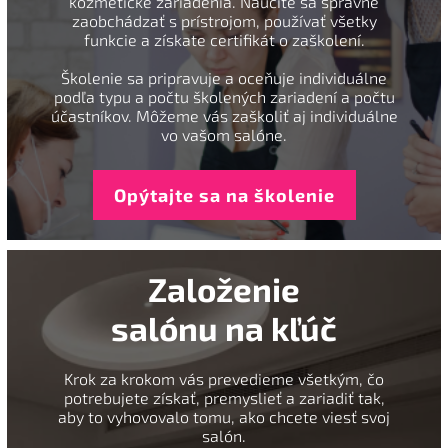
kozmetické zariadenia. Naučíte sa správne
zaobchádzať s prístrojom, používať všetky
funkcie a získate certifikát o zaškolení.
Školenie sa pripravuje a oceňuje individuálne
podľa typu a počtu školených zariadení a počtu
účastníkov. Môžeme vás zaškoliť aj individuálne
vo vašom salóne.
Opýtajte sa na školenie
Založenie
salónu na kľúč
Krok za krokom vás prevedieme všetkým, čo
potrebujete získať, premyslieť a zariadiť tak,
aby to vyhovovalo tomu, ako chcete viesť svoj
salón.