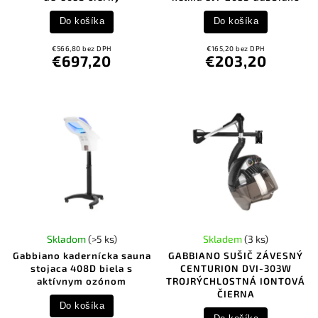
Do košíka
Do košíka
€566,80 bez DPH
€165,20 bez DPH
€697,20
€203,20
Skladom
(>5 ks)
Skladem
(3 ks)
Gabbiano kadernícka sauna
GABBIANO SUŠIČ ZÁVESNÝ
stojaca 408D biela s
CENTURION DVI-303W
aktívnym ozónom
TROJRÝCHLOSTNÁ IONTOVÁ
ČIERNA
Do košíka