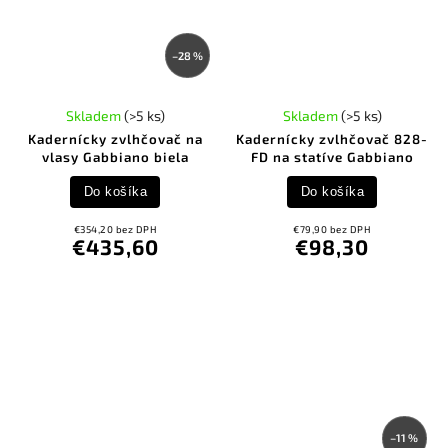
–28 %
Skladem
(>5 ks)
Skladem
(>5 ks)
Kadernícky zvlhčovač na
Kadernícky zvlhčovač 828-
vlasy Gabbiano biela
FD na statíve Gabbiano
Do košíka
Do košíka
€354,20 bez DPH
€79,90 bez DPH
€435,60
€98,30
–11 %