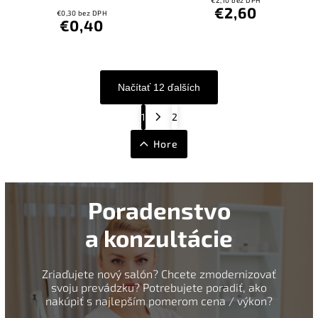
€2,60
€0,30 bez DPH
€0,40
Načítať 12 ďalších
1
2
Hore
Poradenstvo
a konzultácie
Zriaďujete nový salón? Chcete zmodernizovať
svoju prevádzku? Potrebujete poradiť, ako
nakúpiť s najlepším pomerom cena / výkon?