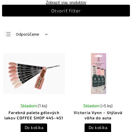
Zobraziť viac produktov
Otvoriť filter
Odporúčame
Najlacnejšie
Najdrahšie
Najpredávanejšie
Abecedne
Skladom
(1 ks)
Skladom
(>5 ks)
Farebná paleta gélových
Victoria Vynn – štýlová
lakov COFFEE SHOP 445–451
vôňa do auta
Do košíka
Do košíka