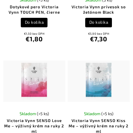
Dotykové pero Victoria
Victoria Vynn prívesok so
Vynn TOUCH PEN, čierne
žetónom Black
Do košíka
Do košíka
€1,50 bez DPH
€5,90 bez DPH
€1,80
€7,30
Skladom
(>5 ks)
Skladom
(>5 ks)
Victoria Vynn SENSO Love
Victoria Vynn SENSO Kiss
Me – výživný krém na ruky 2
Me – výživný krém na ruky 2
ml
ml