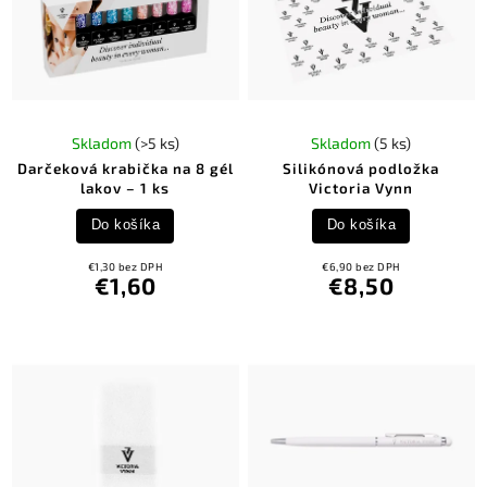
Skladom
(>5 ks)
Skladom
(5 ks)
Darčeková krabička na 8 gél
Silikónová podložka
lakov – 1 ks
Victoria Vynn
Do košíka
Do košíka
€1,30 bez DPH
€6,90 bez DPH
€1,60
€8,50