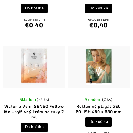
Do košíka
Do košíka
€0,30 bez DPH
€0,30 bez DPH
€0,40
€0,40
Skladom
(>5 ks)
Skladom
(2 ks)
Victoria Vynn SENSO Follow
Reklamný plagát GEL
Me – výživný krém na ruky 2
POLISH 480 × 680 mm
ml
Do košíka
Do košíka
€2,10 bez DPH