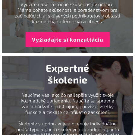
Využite naše 15-ročné skúsenosti v odbore.
Máme bohaté skúsenosti s poradenstvom pre
začínajúcich aj skúsených podnikateľov v oblasti
kozmetiky, kaderníctva a fitness.
Vyžiadajte si konzultáciu
Expertné
školenie
Naučíme vás, ako čo najlepšie využiť svoje
kozmetické zariadenia. Naučíte sa správne
zaobchádzať s prístrojom, používať všetky
funkcie a získate certifikát o zaškolení.
Školenie sa pripravuje a oceňuje individuálne
podľa typu a počtu školených zariadení a počtu
účastníkov. Môžeme vás zaškoliť aj individuálne