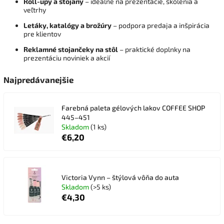
Roll-upy a stojany
– ideálne na prezentácie, školenia a
veľtrhy
Letáky, katalógy a brožúry
– podpora predaja a inšpirácia
pre klientov
Reklamné stojančeky na stôl
– praktické doplnky na
prezentáciu noviniek a akcií
Najpredávanejšie
Farebná paleta gélových lakov COFFEE SHOP
445–451
Skladom
(1 ks)
€6,20
Victoria Vynn – štýlová vôňa do auta
Skladom
(>5 ks)
€4,30