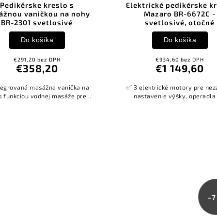
Pedikérske kreslo s
Elektrické pedikérske k
ážnou vaničkou na nohy
Mazaro BR-6672C -
BR-2301 svetlosivé
svetlosivé, otočné
Do košíka
Do košíka
€291,20 bez DPH
€934,60 bez DPH
€358,20
€1 149,60
tegrovaná masážna vanička na
✅ 3 elektrické motory pre nez
s funkciou vodnej masáže pre...
nastavenie výšky, operadla 
–7