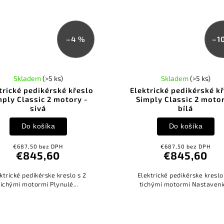
–4 %
–1
Skladem
(>5 ks)
Skladem
(>5 ks)
trické pedikérské křeslo
Elektrické pedikérské k
mply Classic 2 motory -
Simply Classic 2 motor
sivá
bílá
Do košíka
Do košíka
€687,50 bez DPH
€687,50 bez DPH
€845,60
€845,60
ktrické pedikérske kreslo s 2
Elektrické pedikérske kreslo
tichými motormi Plynulé...
tichými motormi Nastave