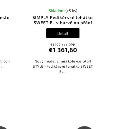
Skladom
(>5 ks)
reslo
SIMPLY Pedikérské lehátko
SWEET EL v barvě na přání
Detail
€1 107 bez DPH
€1 361,60
 troch
Nový model z naší kolekce LASH
h...
STYLE -Pedikérské lehátko SWEET
EL...