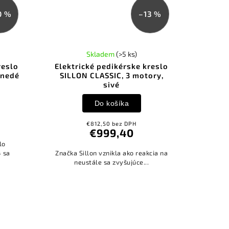
0 %
–13 %
Skladem
(>5 ks)
reslo
Elektrické pedikérske kreslo
Hnedé
SILLON CLASSIC, 3 motory,
sivé
Do košíka
€812,50 bez DPH
€999,40
lo
 sa
Značka Sillon vznikla ako reakcia na
neustále sa zvyšujúce...