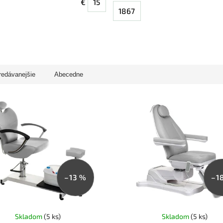
€
15
1867
redávanejšie
Abecedne
–13 %
–1
Skladom
(5 ks)
Skladom
(5 ks)