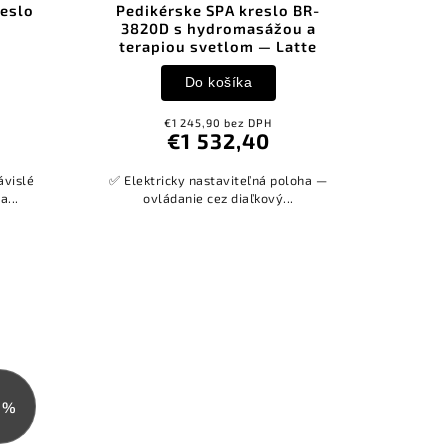
reslo
Pedikérske SPA kreslo BR-
3820D s hydromasážou a
terapiou svetlom — Latte
Do košíka
€1 245,90 bez DPH
€1 532,40
ávislé
✅ Elektricky nastaviteľná poloha —
a...
ovládanie cez diaľkový...
 %