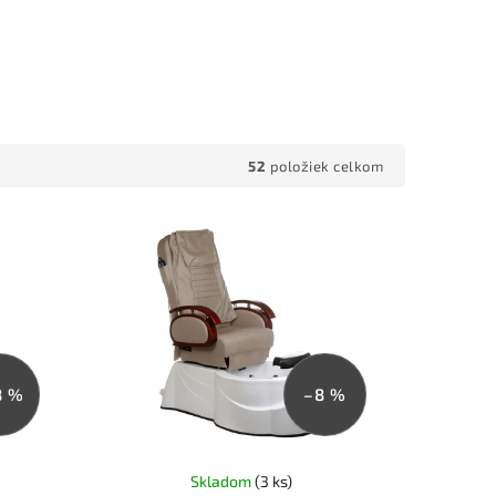
52
položiek celkom
8 %
–8 %
Skladom
(3 ks)