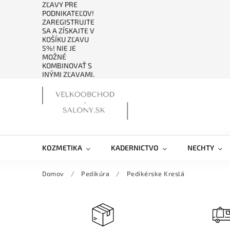
ZĽAVY PRE
PODNIKATEĽOV!
ZAREGISTRUJTE
SA A ZÍSKAJTE V
KOŠÍKU ZĽAVU
5%! NIE JE
MOŽNÉ
KOMBINOVAŤ S
INÝMI ZĽAVAMI.
KOZMETIKA
KADERNICTVO
NECHTY
Domov
/
Pedikúra
/
Pedikérske Kreslá