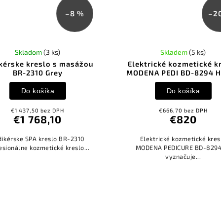
–8 %
–2
Skladom
(3 ks)
Skladem
(5 ks)
kérske kreslo s masážou
Elektrické kozmetické k
BR-2310 Grey
MODENA PEDI BD-8294 
Do košíka
Do košíka
€1 437,50 bez DPH
€666,70 bez DPH
€1 768,10
€820
dikérske SPA kreslo BR-2310
Elektrické kozmetické kres
esionálne kozmetické kreslo...
MODENA PEDICURE BD-8294
vyznačuje...