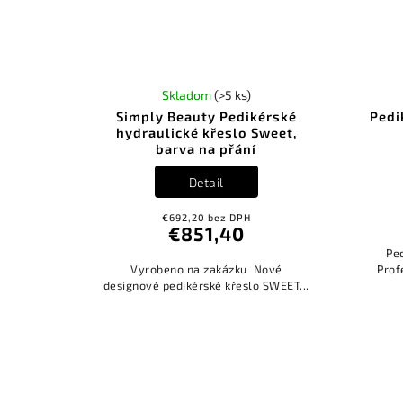
Skladom
(>5 ks)
Simply Beauty Pedikérské
Pedi
hydraulické křeslo Sweet,
barva na přání
Detail
€692,20 bez DPH
€851,40
Pe
Vyrobeno na zakázku Nové
Prof
designové pedikérské křeslo SWEET...