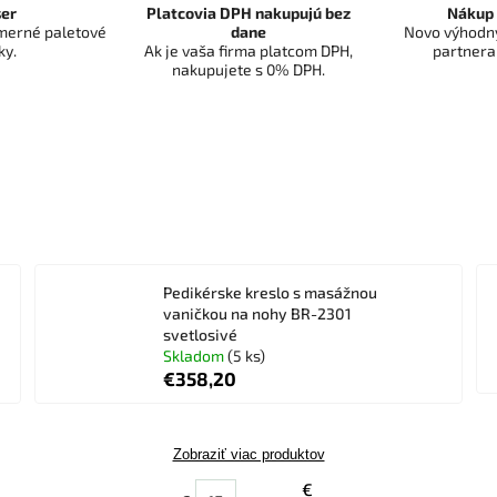
er
Platcovia DPH nakupujú bez
Nákup 
dmerné paletové
dane
Novo výhodný
ky.
Ak je vaša firma platcom DPH,
partnera
nakupujete s 0% DPH.
Pedikérske kreslo s masážnou
vaničkou na nohy BR-2301
svetlosivé
Skladom
(5 ks)
€358,20
Zobraziť viac produktov
€