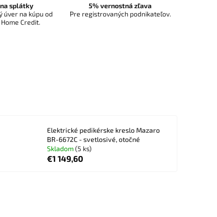
na splátky
5% vernostná zľava
 úver na kúpu od
Pre registrovaných podnikateľov.
 Home Credit.
Elektrické pedikérske kreslo Mazaro
BR-6672C - svetlosivé, otočné
Skladom
(5 ks)
€1 149,60