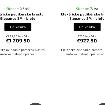
Skladom
(>5 ks)
Skladom
(3 ks)
trické pedikérske kreslo
Elektrické pedikérske k
Elegance 5M - biele
Elegance 3M - biele
Do košíka
Do košíka
€983,30 bez DPH
€750 bez DPH
€1 209,50
€922,50
rické ovládanie pomocou piatich
Elektrické ovládanie pomocou
motorov Delená opierka...
motorov Delená opierka nô