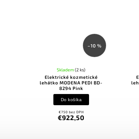
–10 %
Skladem
(2 ks)
Elektrické kozmetické
E
lehátko MODENA PEDI BD-
le
8294 Pink
Do košíka
€750 bez DPH
€922,50