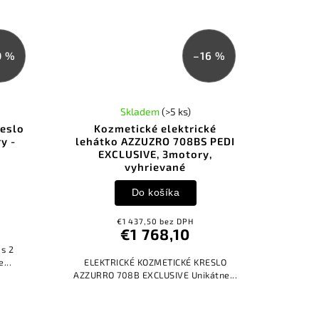
0 %
–16 %
Skladem
(>5 ks)
řeslo
Kozmetické elektrické
y -
lehátko AZZUZRO 708BS PEDI
EXCLUSIVE, 3motory,
vyhrievané
Do košíka
€1 437,50 bez DPH
€1 768,10
 s 2
nie...
ELEKTRICKÉ KOZMETICKÉ KRESLO
AZZURRO 708B EXCLUSIVE Unikátne...