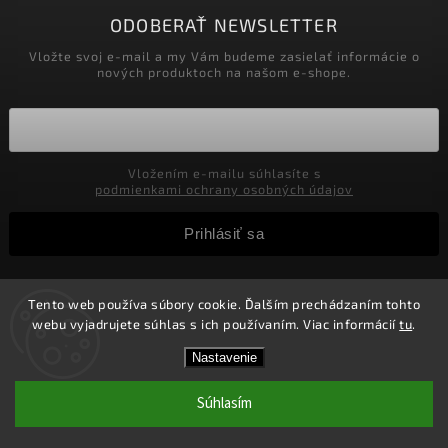
ODOBERAŤ NEWSLETTER
Vložte svoj e-mail a my Vám budeme zasielať informácie o
nových produktoch na našom e-shope.
Vložením e-mailu súhlasíte s
podmienkami ochrany osobných údajov
Prihlásiť sa
Tento web používa súbory cookie. Ďalším prechádzaním tohto
Copyright 2026
Velkoobchod-salony.sk
. Všetky práva
webu vyjadrujete súhlas s ich používaním. Viac informácií
tu
.
vyhradené.
Zľavy pre podnikateľov! Zaregistrujte sa a získajte v
Vytvořil
Shoptet
| Design
Shoptak.cz.
Nastavenie
košíku Zľavu 5%! Nie je možné kombinovať s inými
zľavami.
Súhlasím
1 #