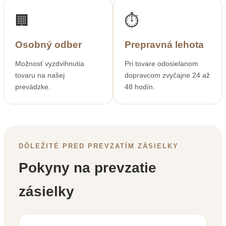
🏢
⏱️
Osobný odber
Prepravná lehota
Možnosť vyzdvihnutia
Pri tovare odosielanom
tovaru na našej
dopravcom zvyčajne 24 až
prevádzke.
48 hodín.
DÔLEŽITÉ PRED PREVZATÍM ZÁSIELKY
Pokyny na prevzatie
zásielky