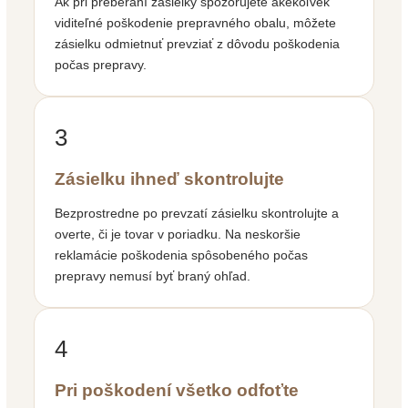
Ak pri preberaní zásielky spozorujete akékoľvek
viditeľné poškodenie prepravného obalu, môžete
zásielku odmietnuť prevziať z dôvodu poškodenia
počas prepravy.
3
Zásielku ihneď skontrolujte
Bezprostredne po prevzatí zásielku skontrolujte a
overte, či je tovar v poriadku. Na neskoršie
reklamácie poškodenia spôsobeného počas
prepravy nemusí byť braný ohľad.
4
Pri poškodení všetko odfoťte