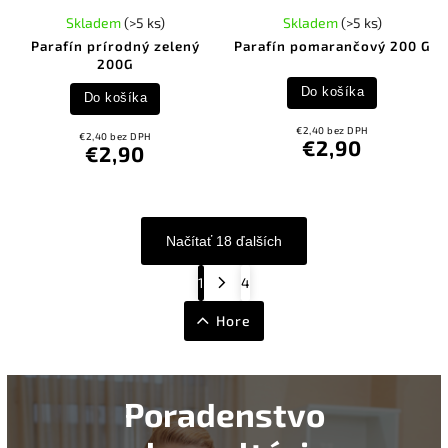
Skladem
(>5 ks)
Skladem
(>5 ks)
Parafín prírodný zelený
Parafín pomarančový 200 G
200G
Do košíka
Do košíka
€2,40 bez DPH
€2,40 bez DPH
€2,90
€2,90
Načítať 18 ďalších
1
4
Hore
Poradenstvo