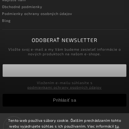
Obchodné podmienky
Podmienky ochrany osobných údajov
Blog
ODOBERAŤ NEWSLETTER
Vložte svoj e-mail a my Vám budeme zasielať informácie o
nových produktoch na našom e-shope.
Vložením e-mailu súhlasíte s
podmienkami ochrany osobných údajov
Prihlásiť sa
Tento web používa súbory cookie. Ďalším prechádzaním tohto
Copyright 2026
Velkoobchod-salony.sk
. Všetky práva
webu vyjadrujete súhlas s ich používaním. Viac informácií
tu
.
vyhradené.