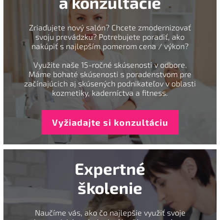
a konzultácie
Zriaďujete nový salón? Chcete zmodernizovať
svoju prevádzku? Potrebujete poradiť, ako
nakúpiť s najlepším pomerom cena / výkon?
Využite naše 15-ročné skúsenosti v odbore.
Máme bohaté skúsenosti s poradenstvom pre
začínajúcich aj skúsených podnikateľov v oblasti
kozmetiky, kaderníctva a fitness.
Vyžiadajte si konzultáciu
Expertné
školenie
Naučíme vás, ako čo najlepšie využiť svoje