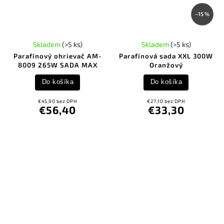
–15 %
Skladem
(>5 ks)
Skladem
(>5 ks)
Parafínový ohrievač AM-
Parafínová sada XXL 300W
8009 265W SADA MAX
Oranžový
Do košíka
Do košíka
€45,90 bez DPH
€27,10 bez DPH
€56,40
€33,30