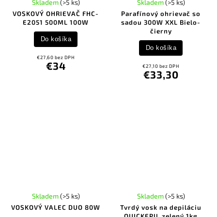
Skladem
(>5 ks)
Skladem
(>5 ks)
VOSKOVÝ OHRIEVAČ FHC-
Parafínový ohrievač so
E2051 500ML 100W
sadou 300W XXL Bielo-
čierny
Do košíka
Do košíka
€27,60 bez DPH
€34
€27,10 bez DPH
€33,30
Skladem
(>5 ks)
Skladem
(>5 ks)
VOSKOVÝ VALEC DUO 80W
Tvrdý vosk na depiláciu
QUICKEPIL zelený 1kg