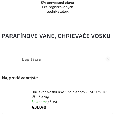
5% vernostná zľava
Pre registrovaných
podnikateľov.
PARAFÍNOVÉ VANE, OHRIEVAČE VOSKU
Depilácia
Najpredávanejšie
Ohrievač vosku iWAX na plechovku 500 ml 100
W – čierny
Skladom
(>5 ks)
€38,40