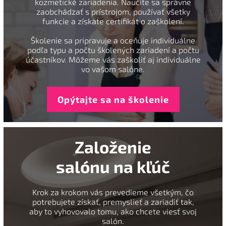
kozmetické zariadenia. Naučíte sa správne
zaobchádzať s prístrojom, používať všetky
funkcie a získate certifikát o zaškolení.
Školenie sa pripravuje a oceňuje individuálne
podľa typu a počtu školených zariadení a počtu
účastníkov. Môžeme vás zaškoliť aj individuálne
vo vašom salóne.
Opýtajte sa na školenie
Založenie
salónu na kľúč
Krok za krokom vás prevedieme všetkým, čo
potrebujete získať, premyslieť a zariadiť tak,
aby to vyhovovalo tomu, ako chcete viesť svoj
salón.