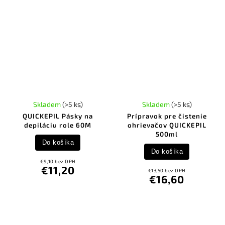
Skladem
(>5 ks)
Skladem
(>5 ks)
QUICKEPIL Pásky na
Prípravok pre čistenie
depiláciu role 60M
ohrievačov QUICKEPIL
500ml
Do košíka
Do košíka
€9,10 bez DPH
€11,20
€13,50 bez DPH
€16,60