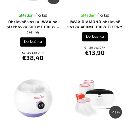
Skladom
(>5 ks)
Skladem
(>5 ks)
Ohrievač vosku iWAX na
iWAX DIAMOND ohrievač
plechovku 500 ml 100 W –
vosku 400ML 100W ČIERNY
čierny
Do košíka
Do košíka
€11,30 bez DPH
€13,90
€31,20 bez DPH
€38,40
–15 %