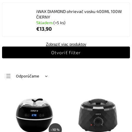
iWAX DIAMOND ohrievač vosku 400ML 100W
ČIERNY
Skladem
(>5 ks)
€13,90
Zobraziť viac produktov
Otvoriť filter
Odporúčame
Najlacnejšie
Najdrahšie
Najpredávanejšie
Abecedne
–10 %