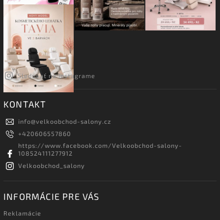
Sledovať na Instagrame
KONTAKT
info
@
velkoobchod-salony.cz
+420606557860
https://www.facebook.com/Velkoobchod-salony-
108524111277912
Velkoobchod_salony
INFORMÁCIE PRE VÁS
Reklamácie