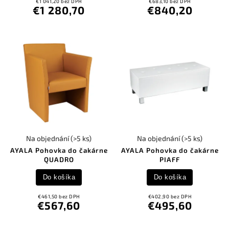
€1 041,20 bez DPH
€683,10 bez DPH
€1 280,70
€840,20
Na objednání
(>5 ks)
Na objednání
(>5 ks)
AYALA Pohovka do čakárne
AYALA Pohovka do čakárne
QUADRO
PIAFF
Do košíka
Do košíka
€461,50 bez DPH
€402,90 bez DPH
€567,60
€495,60