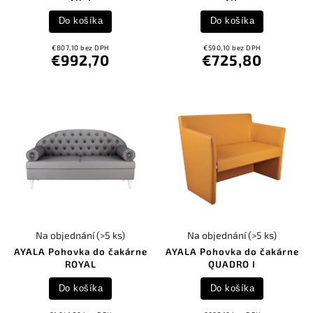
Do košíka
Do košíka
€807,10 bez DPH
€590,10 bez DPH
€992,70
€725,80
Na objednání
(>5 ks)
Na objednání
(>5 ks)
AYALA Pohovka do čakárne
AYALA Pohovka do čakárne
ROYAL
QUADRO I
Do košíka
Do košíka