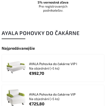
5% vernostná zľava
Pre registrovaných
podnikateľov.
AYALA POHOVKY DO ČAKÁRNE
Najpredávanejšie
AYALA Pohovka do čakárne VIP I
Na objednání
(>5 ks)
€992,70
AYALA Pohovka do čakárne VIP
Na objednání
(>5 ks)
€725,80