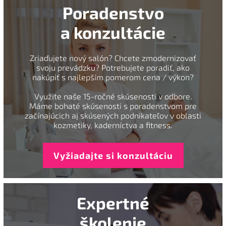
Poradenstvo
a konzultácie
Zriaďujete nový salón? Chcete zmodernizovať
svoju prevádzku? Potrebujete poradiť, ako
nakúpiť s najlepším pomerom cena / výkon?
Využite naše 15-ročné skúsenosti v odbore.
Máme bohaté skúsenosti s poradenstvom pre
začínajúcich aj skúsených podnikateľov v oblasti
kozmetiky, kaderníctva a fitness.
Vyžiadajte si konzultáciu
Expertné
školenie