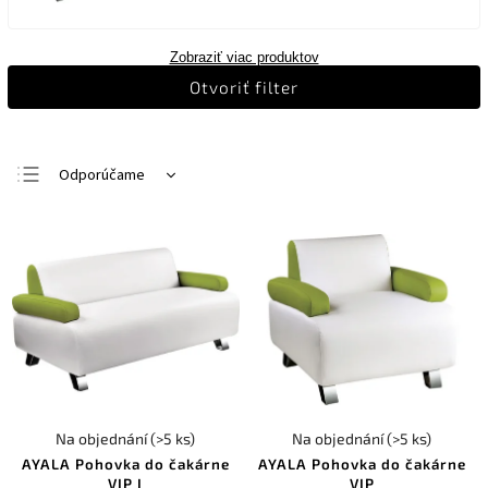
Zobraziť viac produktov
Otvoriť filter
Odporúčame
Najlacnejšie
Najdrahšie
Najpredávanejšie
Abecedne
Na objednání
(>5 ks)
Na objednání
(>5 ks)
AYALA Pohovka do čakárne
AYALA Pohovka do čakárne
VIP I
VIP