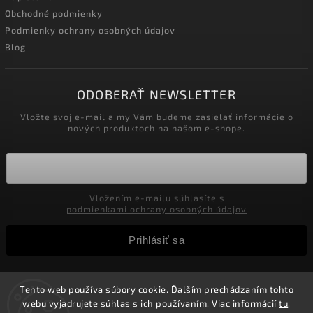
Obchodné podmienky
Podmienky ochrany osobných údajov
Blog
ODOBERAŤ NEWSLETTER
Vložte svoj e-mail a my Vám budeme zasielať informácie o
nových produktoch na našom e-shope.
Vložením e-mailu súhlasíte s
podmienkami ochrany osobných údajov
Prihlásiť sa
Tento web používa súbory cookie. Ďalším prechádzaním tohto
Copyright 2026
Velkoobchod-salony.sk
. Všetky práva
webu vyjadrujete súhlas s ich používaním. Viac informácií
tu
.
vyhradené.