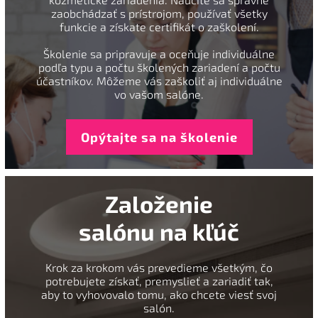
zaobchádzať s prístrojom, používať všetky
funkcie a získate certifikát o zaškolení.
Školenie sa pripravuje a oceňuje individuálne
podľa typu a počtu školených zariadení a počtu
účastníkov. Môžeme vás zaškoliť aj individuálne
vo vašom salóne.
Opýtajte sa na školenie
Založenie
salónu na kľúč
Krok za krokom vás prevedieme všetkým, čo
potrebujete získať, premyslieť a zariadiť tak,
aby to vyhovovalo tomu, ako chcete viesť svoj
salón.