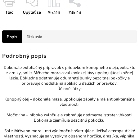
Tlač
Opýtať sa
Strážiť
Zdieľať
Popis
Diskusia
Podrobný popis
Dokonale exfoliačný prípravok s prídavkom konopného oleja, extraktu
z arniky, soli z Mŕtveho mora a vulkanickej lávy upokojujúcej kožnej
lézie. Dôkladne odstraňuje odumreté bunky bezcitnej pokožky a
pripravuje chodidlá na aplikáciu ďalších prípravkov.
Účinné látky:
Konopný olej - dokonale maže, upokojuje zápaly a má antibakteriálne
vlastnosti.
Močovina – hlboko zvlhčuje a zabraňuje nadmernej strate vlhkosti.
Dokonale zjemňuje bezcitnú pokožku.
Soľ z Mŕtveho mora - má výnimočné ošetrujúce, liečivé a terapeutické
vlastnosti. Vyznačuje sa vysokým obsahom horčíka, draslíka, vápnika,