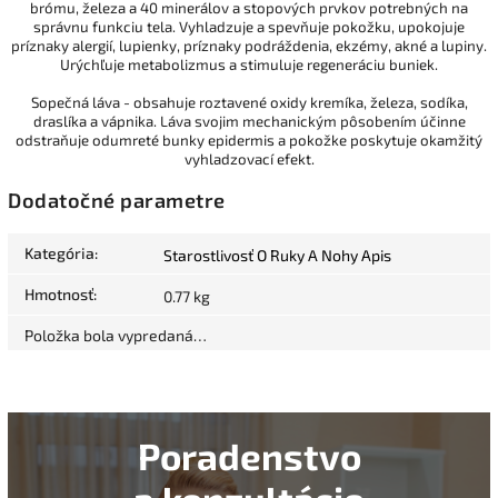
brómu, železa a 40 minerálov a stopových prvkov potrebných na
správnu funkciu tela. Vyhladzuje a spevňuje pokožku, upokojuje
príznaky alergií, lupienky, príznaky podráždenia, ekzémy, akné a lupiny.
Urýchľuje metabolizmus a stimuluje regeneráciu buniek.
Sopečná láva - obsahuje roztavené oxidy kremíka, železa, sodíka,
draslíka a vápnika. Láva svojim mechanickým pôsobením účinne
odstraňuje odumreté bunky epidermis a pokožke poskytuje okamžitý
vyhladzovací efekt.
Dodatočné parametre
Kategória
:
Starostlivosť O Ruky A Nohy Apis
Hmotnosť
:
0.77 kg
Položka bola vypredaná…
Poradenstvo