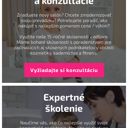
a konzultácie
Zriaďujete nový salón? Chcete zmodernizovať
svoju prevádzku? Potrebujete poradiť, ako
nakúpiť s najlepším pomerom cena / výkon?
Využite naše 15-ročné skúsenosti v odbore.
Máme bohaté skúsenosti s poradenstvom pre
začínajúcich aj skúsených podnikateľov v oblasti
kozmetiky, kaderníctva a fitness.
Vyžiadajte si konzultáciu
Expertné
školenie
Naučíme vás, ako čo najlepšie využiť svoje
kozmetické zariadenia. Naučíte sa správne