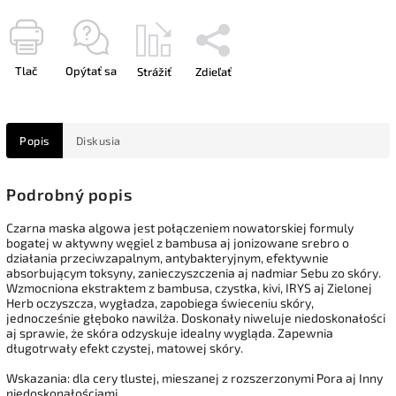
Tlač
Opýtať sa
Strážiť
Zdieľať
Popis
Diskusia
Podrobný popis
Czarna maska algowa jest połączeniem nowatorskiej formuly
bogatej w aktywny węgiel z bambusa aj jonizowane srebro o
działania przeciwzapalnym, antybakteryjnym, efektywnie
absorbującym toksyny, zanieczyszczenia aj nadmiar Sebu zo skóry.
Wzmocniona ekstraktem z bambusa, czystka, kivi, IRYS aj Zielonej
Herb oczyszcza, wygładza, zapobiega świeceniu skóry,
jednocześnie głęboko nawilża. Doskonały niweluje niedoskonałości
aj sprawie, że skóra odzyskuje idealny wygląda. Zapewnia
długotrwały efekt czystej, matowej skóry.
Wskazania: dla cery tlustej, mieszanej z rozszerzonymi Pora aj Inny
niedoskonałościami.