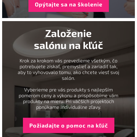
Opýtajte sa na školenie
Založenie
salónu na kľúč
Krok za krokom vás prevedieme všetkým, čo
potrebujete získať, premyslieť a zariadiť tak,
aby to vyhovovalo tomu, ako chcete viesť svoj
salón.
Vyberieme pre vás produkty s najlepším
pomerom ceny a výkonu a prispôsobíme vám
produkty na mieru. Pri väčších projektoch
ponúkame individuálne zľavy.
Požiadajte o pomoc na kľúč