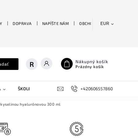
Y
DOPRAVA
NAPÍŠTE NÁM
OBCHODNÉ PODMIENKY
EUR
Nákupný košík
adať
Prázdny košík
A
ŠKOLENIE
OUTLET
KVETY
+420606557860
FITNESS
s kyselinou hyalurónovou 300 ml