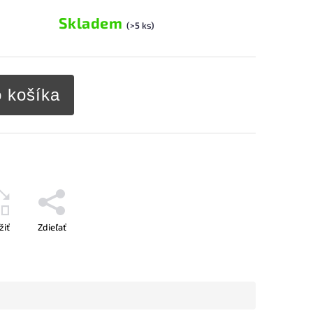
Skladem
(>5 ks)
o košíka
žiť
Zdieľať