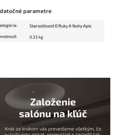
datočné parametre
ategória
:
Starostlivosť O Ruky A Nohy Apis
motnosť
:
0.33 kg
Založenie
salónu na kľúč
Krok za krokom vás prevedieme všetkým, čo
potrebujete získať, premyslieť a zariadiť tak,