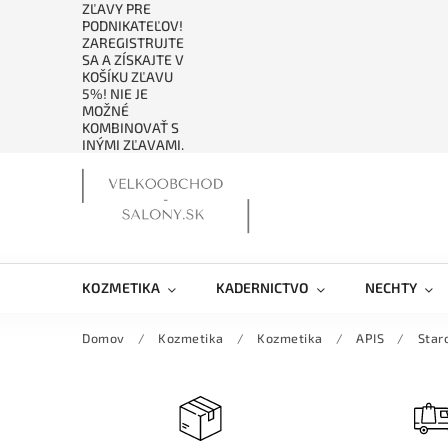
ZĽAVY PRE
PODNIKATEĽOV!
ZAREGISTRUJTE
SA A ZÍSKAJTE V
KOŠÍKU ZĽAVU
5%! NIE JE
MOŽNÉ
KOMBINOVAŤ S
INÝMI ZĽAVAMI.
KOZMETIKA
KADERNICTVO
NECHTY
Domov
/
Kozmetika
/
Kozmetika
/
APIS
/
Star