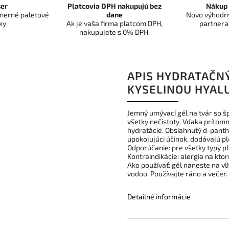
er
Platcovia DPH nakupujú bez
Nákup 
dmerné paletové
dane
Novo výhodný
ky.
Ak je vaša firma platcom DPH,
partnera
nakupujete s 0% DPH.
APIS HYDRATAČNÝ
KYSELINOU HYAL
Jemný umývací gél na tvár so š
všetky nečistoty. Vďaka prítom
hydratácie. Obsiahnutý d-panth
upokojujúci účinok, dodávajú ple
Odporúčanie: pre všetky typy ple
Kontraindikácie: alergia na kto
Ako používať: gél naneste na 
vodou. Používajte ráno a večer.
Detailné informácie