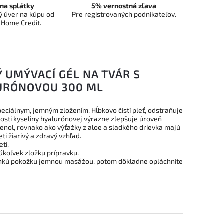
na splátky
5% vernostná zľava
 úver na kúpu od
Pre registrovaných podnikateľov.
 Home Credit.
 UMÝVACÍ GÉL NA TVÁR S
URÓNOVOU 300 ML
peciálnym, jemným zložením. Hĺbkovo čistí pleť, odstraňuje
nosti kyseliny hyalurónovej výrazne zlepšuje úroveň
enol, rovnako ako výťažky z aloe a sladkého drievka majú
ti žiarivý a zdravý vzhľad.
ti.
rúkoľvek zložku prípravku.
vlhkú pokožku jemnou masážou, potom dôkladne opláchnite