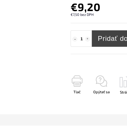
€9,20
€7,50 bez DPH
Pridať d
Tlač
Opýtať sa
Strá