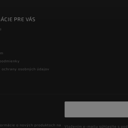
ÁCIE PRE VÁS
e
ám
podmienky
 ochrany osobných údajov
formácie o nových produktoch na
Vložením e-mailu súhlasíte s
pod