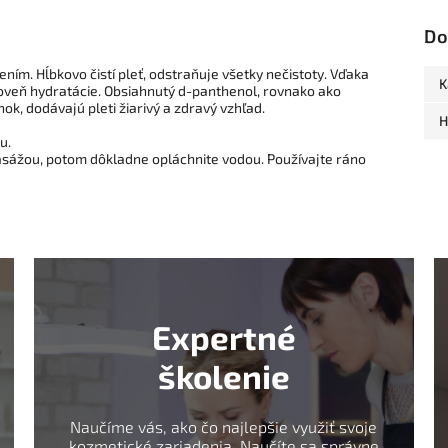
Do
ím. Hĺbkovo čistí pleť, odstraňuje všetky nečistoty. Vďaka
K
roveň hydratácie. Obsiahnutý d-panthenol, rovnako ako
ok, dodávajú pleti žiarivý a zdravý vzhľad.
H
u.
asážou, potom dôkladne opláchnite vodou. Používajte ráno
Expertné
školenie
Naučíme vás, ako čo najlepšie využiť svoje
kozmetické zariadenia. Naučíte sa správne