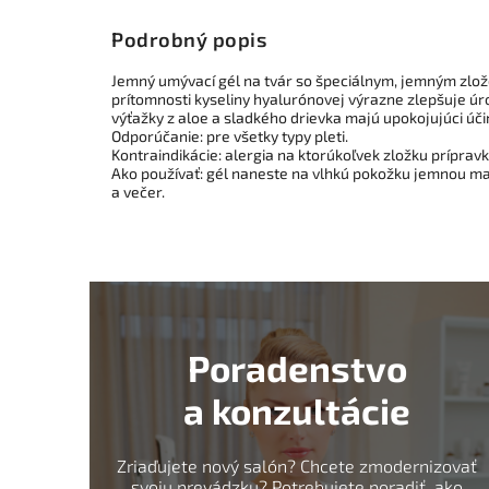
Podrobný popis
Jemný umývací gél na tvár so špeciálnym, jemným zložen
prítomnosti kyseliny hyalurónovej výrazne zlepšuje ú
výťažky z aloe a sladkého drievka majú upokojujúci účin
Odporúčanie: pre všetky typy pleti.
Kontraindikácie: alergia na ktorúkoľvek zložku prípravk
Ako používať: gél naneste na vlhkú pokožku jemnou m
a večer.
Poradenstvo
a konzultácie
Zriaďujete nový salón? Chcete zmodernizovať
svoju prevádzku? Potrebujete poradiť, ako