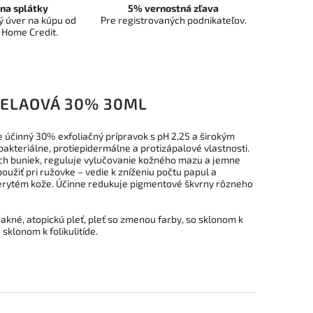
na splátky
5% vernostná zľava
 úver na kúpu od
Pre registrovaných podnikateľov.
 Home Credit.
ZELAOVÁ 30% 30ML
 účinný 30% exfoliačný prípravok s pH 2,25 a širokým
akteriálne, protiepidermálne a protizápalové vlastnosti.
ch buniek, reguluje vylučovanie kožného mazu a jemne
užiť pri ružovke – vedie k zníženiu počtu papul a
 erytém kože. Účinne redukuje pigmentové škvrny rôzneho
 akné, atopickú pleť, pleť so zmenou farby, so sklonom k
sklonom k folikulitíde.