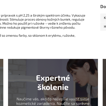
Do
 prípravok s pH 2,25 a širokým spektrom účinku. Vykazuje
K
tnosti. Stimuluje proces obnovy kožných buniek, reguluje
 Možno ho použiť pri ružovke – vedie k zníženiu počtu
H
Účinne redukuje pigmentové škvrny rôzneho pôvodu.
leť so zmenou farby, so sklonom k erytému, ružovke,
Expertné
školenie
Naučíme vás, ako čo najlepšie využiť svoje
kozmetické zariadenia. Naučíte sa správne