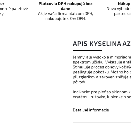
er
Platcovia DPH nakupujú bez
Nákup 
dmerné paletové
dane
Novo výhodný
ky.
Ak je vaša firma platcom DPH,
partnera
nakupujete s 0% DPH.
APIS KYSELINA A
Jemný, ale vysoko a mimoriadne
spektrom účinku. Vykazuje antib
Stimuluje proces obnovy kožný
peelinguje pokožku. Možno ho po
pľuzgierikov a zároveň znižuje
pôvodu.
Indikácie: pre pleť so sklonom k
erytému, ružovke, lupienke a so 
Detailné informácie