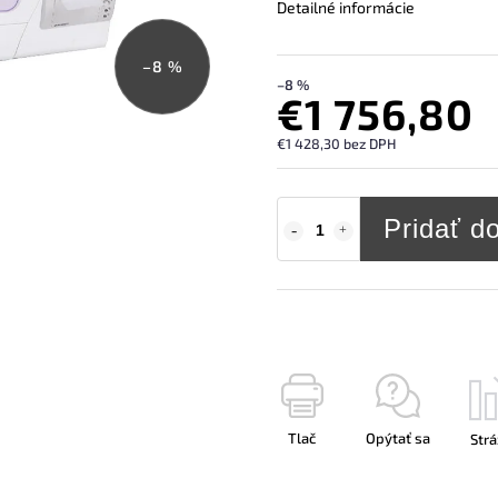
Detailné informácie
–8 %
–8 %
€1 756,80
€1 428,30 bez DPH
Pridať d
Tlač
Opýtať sa
Strá