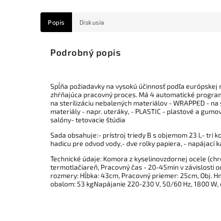
Popis
Diskusia
Podrobný popis
Spĺňa požiadavky na vysokú účinnosť podľa európskej 
zhŕňajúca pracovný proces. Má 4 automatické program
na sterilizáciu nebalených materiálov - WRAPPED - na 
materiály - napr. uteráky, - PLASTIC - plastové a gumov
salóny- tetovacie štúdia
Sada obsahuje:- prístroj triedy B s objemom 23 l,- tri 
hadicu pre odvod vody,- dve rolky papiera, - napájací 
Technické údaje: Komora z kyselinovzdornej ocele (chr
termotlačiareň, Pracovný čas - 20-45min v závislosti
rozmery: Hĺbka: 43cm, Pracovný priemer: 25cm, Obj. 
obalom: 53 kgNapájanie 220-230 V, 50/60 Hz, 1800 W, 