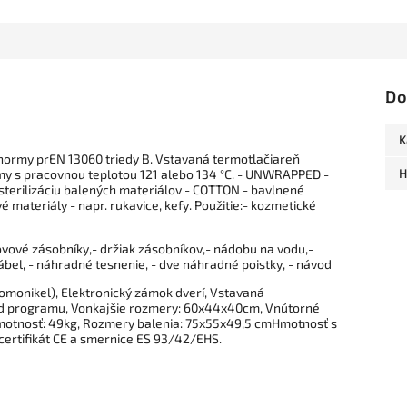
Do
K
normy prEN 13060 triedy B. Vstavaná termotlačiareň
H
y s pracovnou teplotou 121 alebo 134 °C. - UNWRAPPED -
sterilizáciu balených materiálov - COTTON - bavlnené
é materiály - napr. rukavice, kefy. Použitie:- kozmetické
kovové zásobníky,- držiak zásobníkov,- nádobu na vodu,-
kábel, - náhradné tesnenie, - dve náhradné poistky, - návod
omonikel), Elektronický zámok dverí, Vstavaná
 od programu, Vonkajšie rozmery: 60x44x40cm, Vnútorné
Hmotnosť: 49kg, Rozmery balenia: 75x55x49,5 cmHmotnosť s
certifikát CE a smernice ES 93/42/EHS.