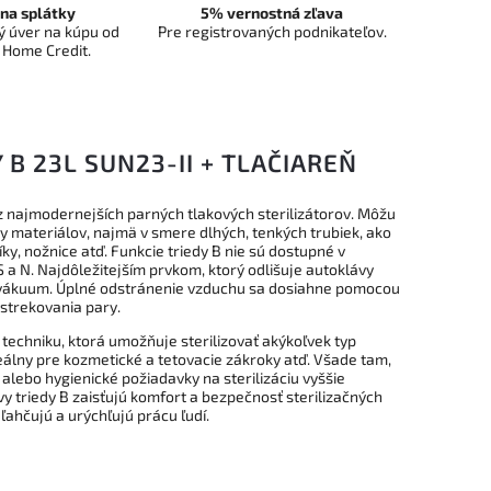
na splátky
5% vernostná zľava
 úver na kúpu od
Pre registrovaných podnikateľov.
 Home Credit.
 B 23L SUN23-II + TLAČIAREŇ
najmodernejších parných tlakových sterilizátorov. Môžu
ypy materiálov, najmä v smere dlhých, tenkých trubiek, ako
níky, nožnice atď. Funkcie triedy B nie sú dostupné v
 a N. Najdôležitejším prvkom, ktorý odlišuje autoklávy
edvákuum. Úplné odstránenie vzduchu sa dosiahne pomocou
strekovania pary.
u techniku, ktorá umožňuje sterilizovať akýkoľvek typ
deálny pre kozmetické a tetovacie zákroky atď. Všade tam,
alebo hygienické požiadavky na sterilizáciu vyššie
y triedy B zaisťujú komfort a bezpečnosť sterilizačných
ahčujú a urýchľujú prácu ľudí.