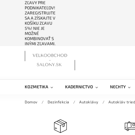
ZĽAVY PRE
PODNIKATEĽOV!
ZAREGISTRUJTE
SA A ZÍSKAJTE V
KOŠÍKU ZĽAVU
5%! NIE JE
MOŽNÉ
KOMBINOVAŤ S
INÝMI ZĽAVAMI.
KOZMETIKA
KADERNICTVO
NECHTY
Domov
/
Dezinfekcia
/
Autoklávy
/
Autokláv tried