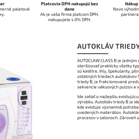
er
Platcovia DPH nakupujú bez
Nákup 
dmerné paletové
dane
Novo výhodný
ky.
Ak je vaša firma platcom DPH,
partnera
nakupujete s 0% DPH.
AUTOKLÁV TRIEDY
AUTOCLAW CLASS B je jedným z 
sterilizovať prakticky všetky t
sú katétre, ihly, špekulanty, pil
ostatných triedach autoklávov S
triedy B, je frakcionované pr
sekvencie vákuových pulzov a v
Ide zatiaľ o najlepšiu existujúc
výrobku. Autokláv triedy B je i
kde existuje významná potreba 
uvedených materiálov. Autokláv
procesov v salonoch. Zároveň uľ