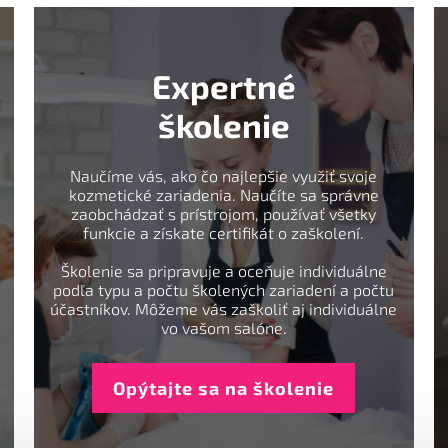
Expertné
školenie
Naučíme vás, ako čo najlepšie využiť svoje
kozmetické zariadenia. Naučíte sa správne
zaobchádzať s prístrojom, používať všetky
funkcie a získate certifikát o zaškolení.
Školenie sa pripravuje a oceňuje individuálne
podľa typu a počtu školených zariadení a počtu
účastníkov. Môžeme vás zaškoliť aj individuálne
vo vašom salóne.
Opýtajte sa na školenie