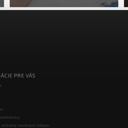
ÁCIE PRE VÁS
e
ám
podmienky
 ochrany osobných údajov