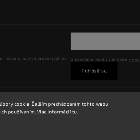
formácie o nových produktoch na
Vložením e-mailu súhlasíte s
pod
Prihlásiť sa
Copyright 2026
Velkoobchod-salony.sk
. Všetky práva vyhradené
úbory cookie. Ďalším prechádzaním tohto webu
Vytvořil
Shoptet
| Design
Shoptak.cz.
 ich používaním. Viac informácií
tu
.