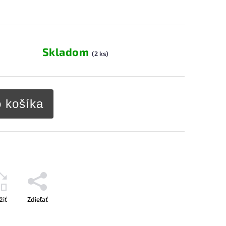
Skladom
(2 ks)
o košíka
žiť
Zdieľať