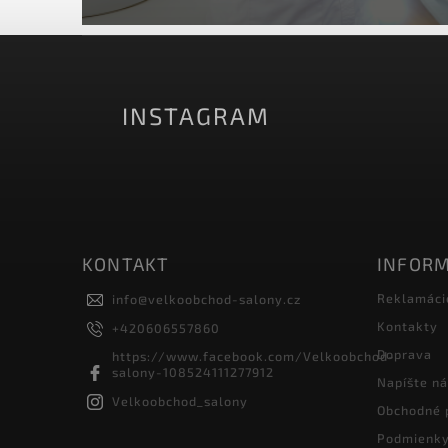
INSTAGRAM
KONTAKT
INFORM
Reklamáci
info
@
velkoobchod-salony.cz
Kontakty
+420606557860
Doprava
https://www.facebook.com/Velkoobchod-
salony-108524111277912
Napíšte n
Velkoobchod_salony
Obchodné 
Podmienky