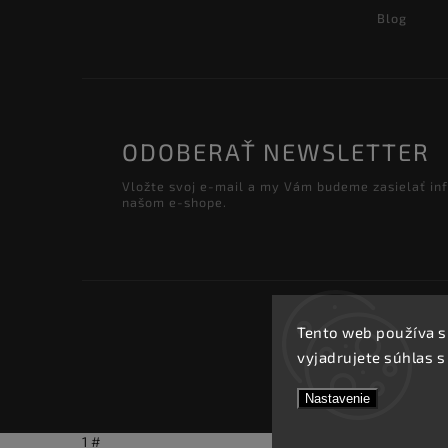
Blog
ODOBERAŤ NEWSLETTER
Vložte svoj e-mail a my Vám budeme zasielať in
našom e-shope.
Tento web používa s
vyjadrujete súhlas s
Nastavenie
1 #