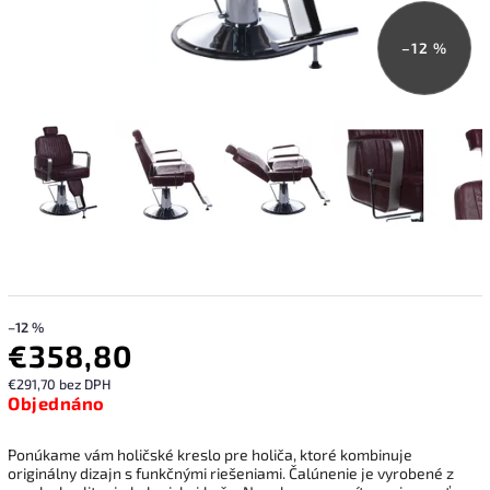
–12 %
–12 %
€358,80
€291,70 bez DPH
Objednáno
Ponúkame vám holičské kreslo pre holiča, ktoré kombinuje
originálny dizajn s funkčnými riešeniami. Čalúnenie je vyrobené z