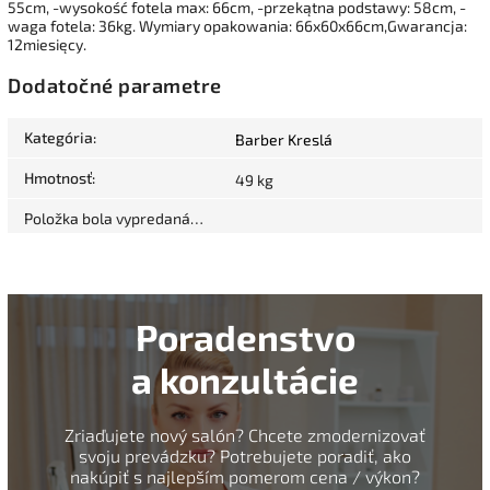
55cm, -wysokość fotela max: 66cm, -przekątna podstawy: 58cm, -
waga fotela: 36kg. Wymiary opakowania: 66x60x66cm,Gwarancja:
12miesięcy.
Dodatočné parametre
Kategória
:
Barber Kreslá
Hmotnosť
:
49 kg
Položka bola vypredaná…
Poradenstvo
a konzultácie
Zriaďujete nový salón? Chcete zmodernizovať
svoju prevádzku? Potrebujete poradiť, ako
nakúpiť s najlepším pomerom cena / výkon?