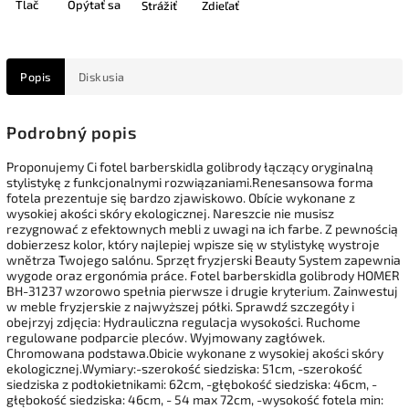
Tlač
Opýtať sa
Strážiť
Zdieľať
Popis
Diskusia
Podrobný popis
Proponujemy Ci fotel barberskidla golibrody łączący oryginalną
stylistykę z funkcjonalnymi rozwiązaniami.Renesansowa forma
fotela prezentuje się bardzo zjawiskowo. Obície wykonane z
wysokiej akości skóry ekologicznej. Nareszcie nie musisz
rezygnować z efektownych mebli z uwagi na ich farbe. Z pewnością
dobierzesz kolor, który najlepiej wpisze się w stylistykę wystroje
wnětrza Twojego salónu. Sprzęt fryzjerski Beauty System zapewnia
wygode oraz ergonómia práce. Fotel barberskidla golibrody HOMER
BH-31237 wzorowo spełnia pierwsze i drugie kryterium. Zainwestuj
w meble fryzjerskie z najwyższej półki. Sprawdź szczegóły i
obejrzyj zdjęcia: Hydrauliczna regulacja wysokości. Ruchome
regulowane podparcie pleców. Wyjmowany zagłówek.
Chromowana podstawa.Obicie wykonane z wysokiej akości skóry
ekologicznej.Wymiary:-szerokość siedziska: 51cm, -szerokość
siedziska z podłokietnikami: 62cm, -głębokość siedziska: 46cm, -
głębokość siedziska: 46cm, - 54 max 72cm, -wysokość fotela min: