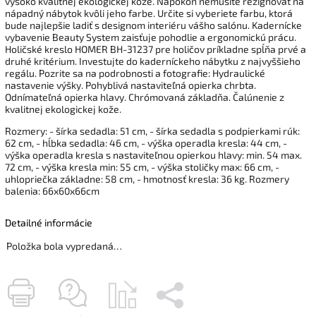
vysoko kvalitnej ekologickej kože. Napokon nemusíte rezignovať na
nápadný nábytok kvôli jeho farbe. Určite si vyberiete farbu, ktorá
bude najlepšie ladiť s designom interiéru vášho salónu. Kadernícke
vybavenie Beauty System zaisťuje pohodlie a ergonomickú prácu.
Holičské kreslo HOMER BH-31237 pre holičov príkladne spĺňa prvé a
druhé kritérium. Investujte do kaderníckeho nábytku z najvyššieho
regálu. Pozrite sa na podrobnosti a fotografie: Hydraulické
nastavenie výšky. Pohyblivá nastaviteľná opierka chrbta.
Odnímateľná opierka hlavy. Chrómovaná základňa. Čalúnenie z
kvalitnej ekologickej kože.
Rozmery: - šírka sedadla: 51 cm, - šírka sedadla s podpierkami rúk:
62 cm, - hĺbka sedadla: 46 cm, - výška operadla kresla: 44 cm, -
výška operadla kresla s nastaviteľnou opierkou hlavy: min. 54 max.
72 cm, - výška kresla min: 55 cm, - výška stoličky max: 66 cm, -
uhlopriečka základne: 58 cm, - hmotnosť kresla: 36 kg. Rozmery
balenia: 66x60x66cm
Detailné informácie
Položka bola vypredaná…