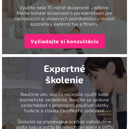
Využite naše 15-ročné skúsenosti v odbore.
Máme bohaté skúsenosti s poradenstvom pre
začínajúcich aj skúsených podnikateľov v oblasti
kozmetiky, kaderníctva a fitness.
Vyžiadajte si konzultáciu
Expertné
školenie
Naučíme vás, ako čo najlepšie využiť svoje
kozmetické zariadenia. Naučíte sa správne
zaobchádzať s prístrojom, používať všetky
funkcie a získate certifikát o zaškolení.
Školenie sa pripravuje a oceňuje individuálne
podľa typu a počtu školených zariadení a počtu