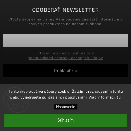
ODOBERAŤ NEWSLETTER
Vložte svoj e-mail a my Vám budeme zasielať informácie o
nových produktoch na našom e-shope.
Vložením e-mailu súhlasíte s
podmienkami ochrany osobných údajov
Prihlásiť sa
Tento web používa súbory cookie. Ďalším prechádzaním tohto
Copyright 2026
Velkoobchod-salony.sk
. Všetky práva
webu vyjadrujete súhlas s ich používaním. Viac informácií
tu
.
vyhradené.
Zľavy pre podnikateľov! Zaregistrujte sa a získajte v
Vytvořil
Shoptet
| Design
Shoptak.cz.
Nastavenie
košíku Zľavu 5%! Nie je možné kombinovať s inými
zľavami.
Súhlasím