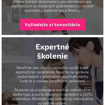
Máme bohaté skúsenosti s poradenstvom pre
začínajúcich aj skúsených podnikateľov v oblasti
kozmetiky, kaderníctva a fitness.
Vyžiadajte si konzultáciu
Expertné
školenie
Naučíme vás, ako čo najlepšie využiť svoje
kozmetické zariadenia. Naučíte sa správne
zaobchádzať s prístrojom, používať všetky
funkcie a získate certifikát o zaškolení.
Školenie sa pripravuje a oceňuje individuálne
podľa typu a počtu školených zariadení a počtu
účastníkov. Môžeme vás zaškoliť aj individuálne
vo vašom salóne.