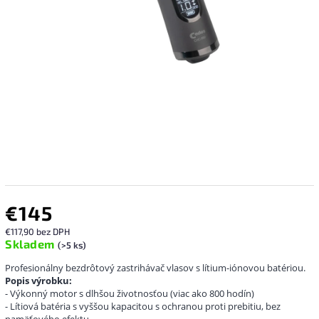
€145
€117,90 bez DPH
Skladem
(>5 ks)
Profesionálny bezdrôtový zastrihávač vlasov s lítium-iónovou batériou.
Popis výrobku:
- Výkonný motor s dlhšou životnosťou (viac ako 800 hodín)
- Lítiová batéria s vyššou kapacitou s ochranou proti prebitiu, bez
pamäťového efektu