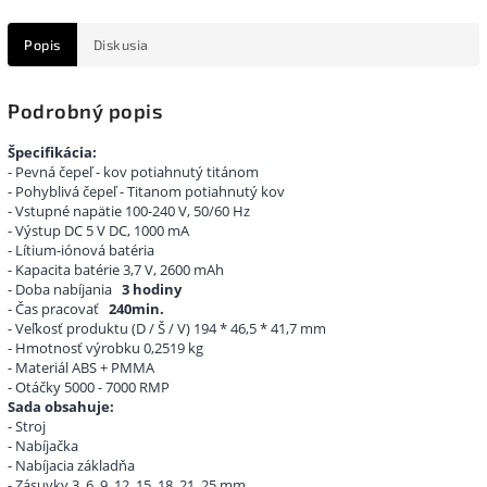
Popis
Diskusia
Podrobný popis
Špecifikácia:
- Pevná čepeľ - kov potiahnutý titánom
- Pohyblivá čepeľ - Titanom potiahnutý kov
- Vstupné napätie 100-240 V, 50/60 Hz
- Výstup DC 5 V DC, 1000 mA
- Lítium-iónová batéria
- Kapacita batérie 3,7 V, 2600 mAh
- Doba nabíjania
3 hodiny
- Čas pracovať
240min.
- Veľkosť produktu (D / Š / V) 194 * 46,5 * 41,7 mm
- Hmotnosť výrobku 0,2519 kg
- Materiál ABS + PMMA
- Otáčky 5000 - 7000 RMP
Sada obsahuje:
- Stroj
- Nabíjačka
- Nabíjacia základňa
- Zásuvky 3, 6, 9, 12, 15, 18, 21, 25 mm