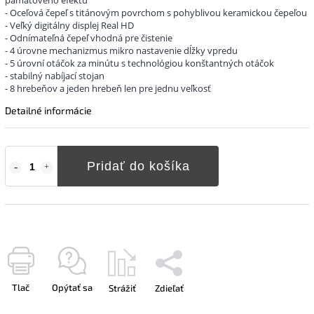
- Oceľová čepeľ s titánovým povrchom s pohyblivou keramickou čepeľou
- Veľký digitálny displej Real HD
- Odnímateľná čepeľ vhodná pre čistenie
- 4 úrovne mechanizmus mikro nastavenie dĺžky vpredu
- 5 úrovní otáčok za minútu s technológiou konštantných otáčok
- stabilný nabíjací stojan
- 8 hrebeňov a jeden hrebeň len pre jednu veľkosť
Detailné informácie
Pridať do košíka
Tlač
Opýtať sa
Strážiť
Zdieľať