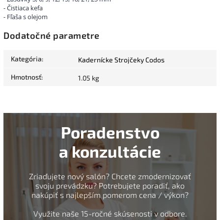
- Čistiaca kefa
- Fľaša s olejom
Dodatočné parametre
Kategória
:
Kadernícke Strojčeky Codos
Hmotnosť
:
1.05 kg
Poradenstvo
a konzultácie
Zriaďujete nový salón? Chcete zmodernizovať
svoju prevádzku? Potrebujete poradiť, ako
nakúpiť s najlepším pomerom cena / výkon?
Využite naše 15-ročné skúsenosti v odbore.