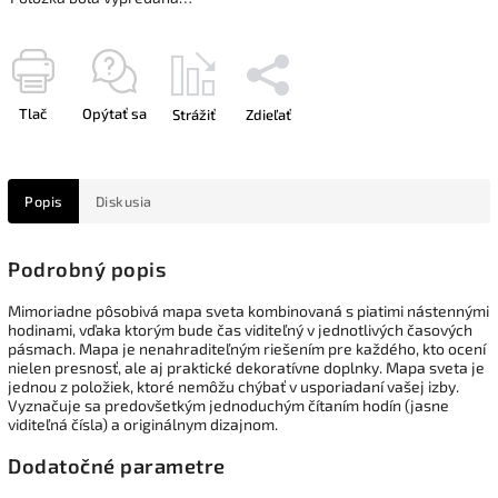
Tlač
Opýtať sa
Strážiť
Zdieľať
Popis
Diskusia
Podrobný popis
Mimoriadne pôsobivá mapa sveta kombinovaná s piatimi nástennými
hodinami, vďaka ktorým bude čas viditeľný v jednotlivých časových
pásmach.
Mapa je nenahraditeľným riešením pre každého, kto ocení
nielen presnosť, ale aj praktické dekoratívne doplnky.
Mapa sveta je
jednou z položiek, ktoré nemôžu chýbať v usporiadaní vašej izby.
Vyznačuje sa predovšetkým jednoduchým čítaním hodín (jasne
viditeľná čísla) a originálnym dizajnom.
Dodatočné parametre