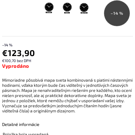
–14 %
–14 %
€123,90
€100,70 bez DPH
Vyprodáno
Mimoriadne pôsobivá mapa sveta kombinovaná s piatimi nástennými
hodinami, vďaka ktorým bude čas viditeľný v jednotlivých časových
pásmach.
Mapa je nenahraditeľným riešením pre každého, kto ocení
nielen presnosť, ale aj praktické dekoratívne doplnky.
Mapa sveta je
jednou z položiek, ktoré nemôžu chýbať v usporiadaní vašej izby.
Vyznačuje sa predovšetkým jednoduchým čítaním hodín (jasne
viditeľná čísla) a originálnym dizajnom.
Detailné informácie
Položka bola vypredaná…