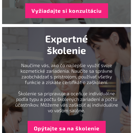
Vyžiadajte si konzultáciu
Expertné
školenie
Naučíme vás, ako čo najlepšie využiť svoje
kozmetické zariadenia. Naučíte sa správne
zaobchádzať s prístrojom, používať všetky
funkcie a získate certifikát o zaškolení.
Školenie sa pripravuje a oceňuje individuálne
podľa typu a počtu školených zariadení a počtu
účastníkov. Môžeme vás zaškoliť aj individuálne
vo vašom salóne.
Opýtajte sa na školenie