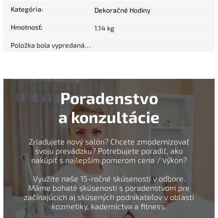
Kategória
:
Dekoračné Hodiny
Hmotnosť
:
1.14 kg
Položka bola vypredaná…
Poradenstvo
a konzultácie
Zriaďujete nový salón? Chcete zmodernizovať
svoju prevádzku? Potrebujete poradiť, ako
nakúpiť s najlepším pomerom cena / výkon?
Využite naše 15-ročné skúsenosti v odbore.
Máme bohaté skúsenosti s poradenstvom pre
začínajúcich aj skúsených podnikateľov v oblasti
kozmetiky, kaderníctva a fitness.