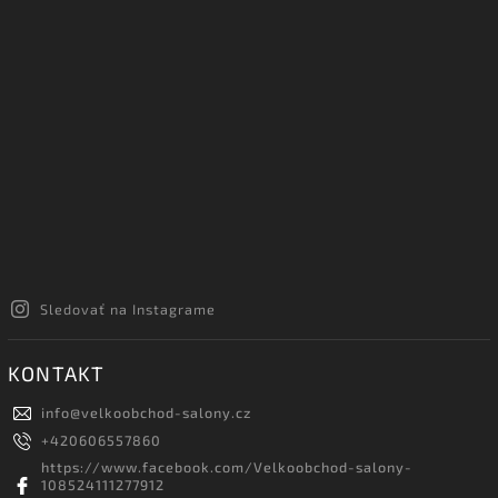
Sledovať na Instagrame
KONTAKT
info
@
velkoobchod-salony.cz
+420606557860
https://www.facebook.com/Velkoobchod-salony-
108524111277912