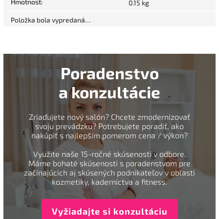
Hmotnosť
:
0.15 kg
Položka bola vypredaná…
Poradenstvo
a konzultácie
Zriaďujete nový salón? Chcete zmodernizovať
svoju prevádzku? Potrebujete poradiť, ako
nakúpiť s najlepším pomerom cena / výkon?
Využite naše 15-ročné skúsenosti v odbore.
Máme bohaté skúsenosti s poradenstvom pre
začínajúcich aj skúsených podnikateľov v oblasti
kozmetiky, kaderníctva a fitness.
Vyžiadajte si konzultáciu