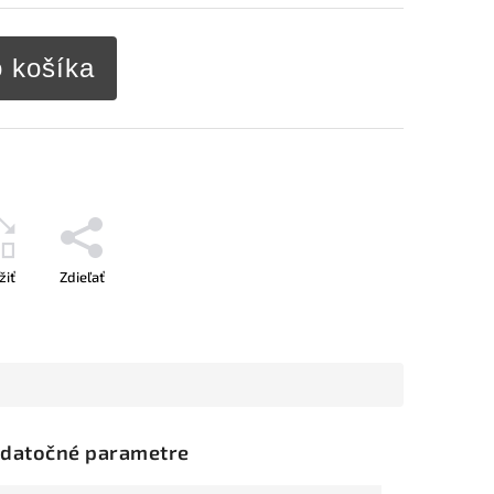
o košíka
žiť
Zdieľať
datočné parametre