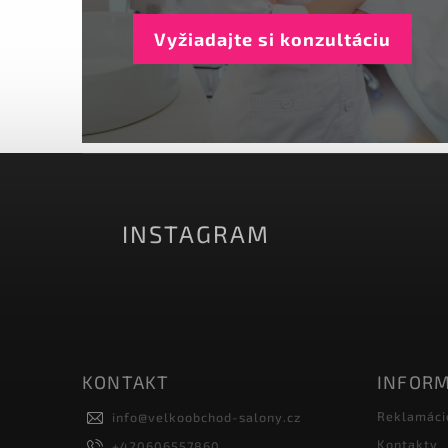
Vyžiadajte si konzultáciu
INSTAGRAM
KONTAKT
INFORM
Reklamáci
info
@
velkoobchod-salony.cz
Kontakty
+420606557860