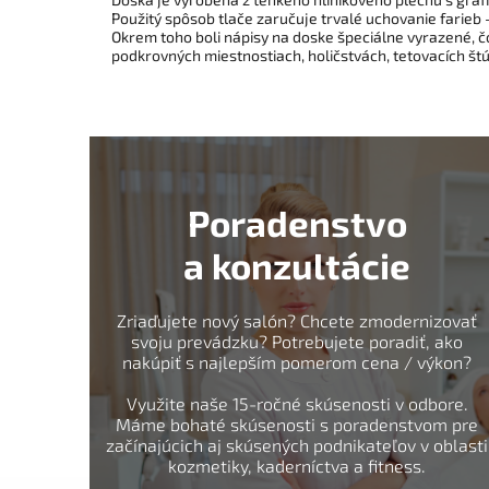
Použitý spôsob tlače zaručuje trvalé uchovanie farieb 
Okrem toho boli nápisy na doske špeciálne vyrazené, čo
podkrovných miestnostiach, holičstvách, tetovacích štú
Poradenstvo
a konzultácie
Zriaďujete nový salón? Chcete zmodernizovať
svoju prevádzku? Potrebujete poradiť, ako
nakúpiť s najlepším pomerom cena / výkon?
Využite naše 15-ročné skúsenosti v odbore.
Máme bohaté skúsenosti s poradenstvom pre
začínajúcich aj skúsených podnikateľov v oblasti
kozmetiky, kaderníctva a fitness.