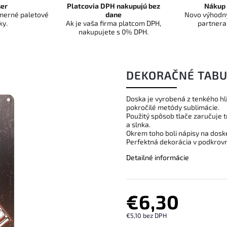
er
Platcovia DPH nakupujú bez
Nákup 
dmerné paletové
dane
Novo výhodný
ky.
Ak je vaša firma platcom DPH,
partnera
nakupujete s 0% DPH.
DEKORAČNÉ TABU
Doska je vyrobená z tenkého h
pokročilé metódy sublimácie.
Použitý spôsob tlače zaručuje 
a slnka.
Okrem toho boli nápisy na doske
Perfektná dekorácia v podkrovný
Detailné informácie
€6,30
€5,10 bez DPH