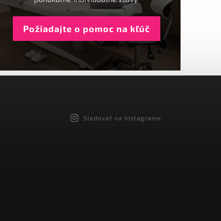
Požiadajte o pomoc na kľúč
Sledovať na Instagrame