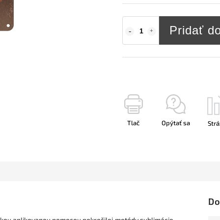
Pridať d
Tlač
Opýtať sa
Strá
Do
fikou aplikovanou pomocou pokročilej metódy sublimácie.