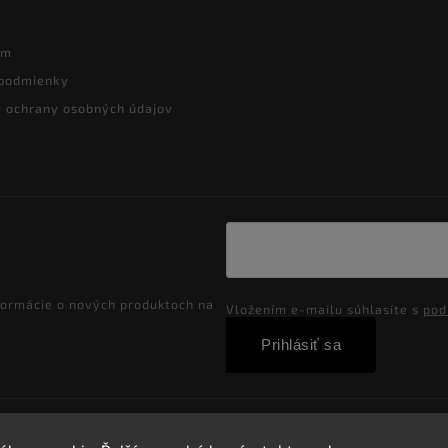
ám
podmienky
 ochrany osobných údajov
formácie o nových produktoch na
Vložením e-mailu súhlasíte s
pod
Prihlásiť sa
Copyright 2026
Velkoobchod-salony.sk
. Všetky práva vyhradené