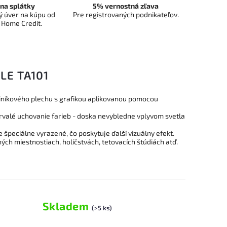
na splátky
5% vernostná zľava
 úver na kúpu od
Pre registrovaných podnikateľov.
 Home Credit.
LE TA101
liníkového plechu s grafikou aplikovanou pomocou
trvalé uchovanie farieb - doska nevybledne vplyvom svetla
 špeciálne vyrazené, čo poskytuje ďalší vizuálny efekt.
ch miestnostiach, holičstvách, tetovacích štúdiách atď.
Skladem
(>5 ks)