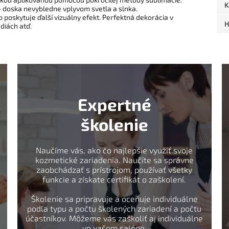
K
- doska nevybledne vplyvom svetla a slnka.
 poskytuje ďalší vizuálny efekt. Perfektná dekorácia v
H
diách atď.
Expertné
školenie
Naučíme vás, ako čo najlepšie využiť svoje
kozmetické zariadenia. Naučíte sa správne
zaobchádzať s prístrojom, používať všetky
funkcie a získate certifikát o zaškolení.
Školenie sa pripravuje a oceňuje individuálne
podľa typu a počtu školených zariadení a počtu
účastníkov. Môžeme vás zaškoliť aj individuálne
vo vašom salóne.