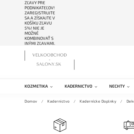
ZĽAVY PRE
PODNIKATEĽOV!
ZAREGISTRUJTE
SA A ZÍSKAJTE V
KOŠÍKU ZĽAVU
5%! NIE JE
MOŽNÉ
KOMBINOVAŤ S
INÝMI ZĽAVAMI.
KOZMETIKA
KADERNICTVO
NECHTY
Domov
/
Kadernictvo
/
Kadernícke Doplnky
/
Dek