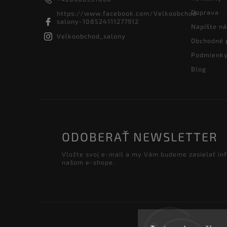
Doprava
https://www.facebook.com/Velkoobchod-
salony-108524111277912
Napíšte n
Velkoobchod_salony
Obchodné 
Podmienky
Blog
ODOBERAŤ NEWSLETTER
Vložte svoj e-mail a my Vám budeme zasielať in
našom e-shope.