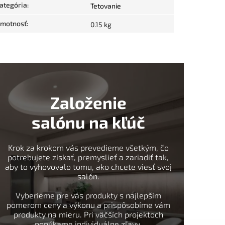
ategória
:
Tetovanie
motnosť
:
0.15 kg
Založenie
salónu na kľúč
Krok za krokom vás prevedieme všetkým, čo
potrebujete získať, premyslieť a zariadiť tak,
aby to vyhovovalo tomu, ako chcete viesť svoj
salón.
Vyberieme pre vás produkty s najlepším
pomerom ceny a výkonu a prispôsobíme vám
produkty na mieru. Pri väčších projektoch
ponúkame individuálne zľavy.