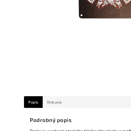
Popis
Diskusia
Podrobný popis
Doska je vyrobená z tenkého hliníkového plechu s gra