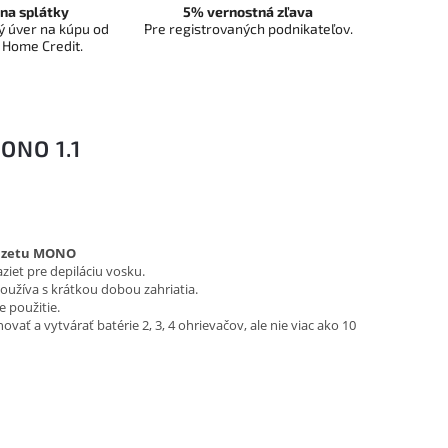
na splátky
5% vernostná zľava
 úver na kúpu od
Pre registrovaných podnikateľov.
 Home Credit.
ONO 1.1
kazetu MONO
ziet pre depiláciu vosku.
oužíva s krátkou dobou zahriatia.
 použitie.
ť a vytvárať batérie 2, 3, 4 ohrievačov, ale nie viac ako 10