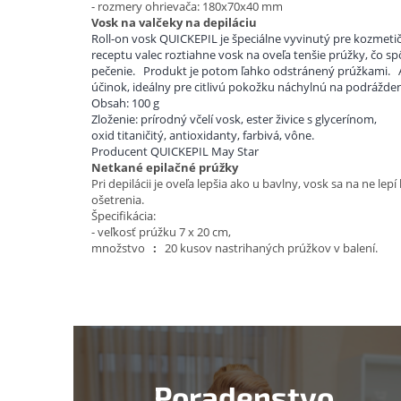
- rozmery ohrievača: 180x70x40 mm
Vosk na valčeky na depiláciu
Roll-on vosk QUICKEPIL je špeciálne vyvinutý pre kozmetič
receptu valec roztiahne vosk na oveľa tenšie prúžky, čo s
pečenie.
Produkt je potom ľahko odstránený prúžkami.
účinok, ideálny pre citlivú pokožku náchylnú na podrážden
Obsah: 100 g
Zloženie: prírodný včelí vosk, ester živice s glycerínom,
oxid titaničitý, antioxidanty, farbivá, vône.
Producent QUICKEPIL May Star
Netkané epilačné prúžky
Pri depilácii je oveľa lepšia ako u bavlny, vosk sa na ne l
ošetrenia.
Špecifikácia:
- veľkosť prúžku 7 x 20 cm,
množstvo
:
20 kusov nastrihaných prúžkov v balení.
Poradenstvo