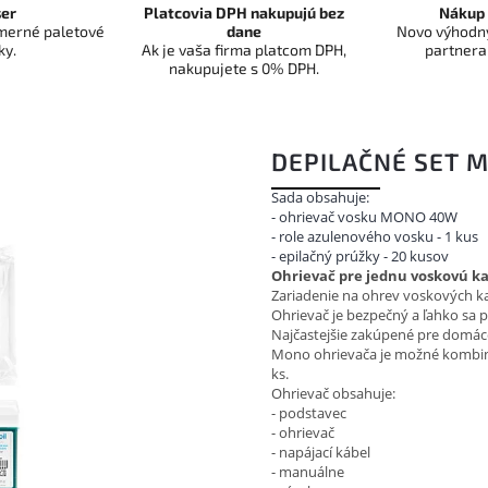
er
Platcovia DPH nakupujú bez
Nákup 
dmerné paletové
dane
Novo výhodný
ky.
Ak je vaša firma platcom DPH,
partnera
nakupujete s 0% DPH.
DEPILAČNÉ SET M
Sada obsahuje:
- ohrievač vosku MONO 40W
- role azulenového vosku - 1 kus
- epilačný prúžky - 20 kusov
Ohrievač pre jednu voskovú 
Zariadenie na ohrev voskových ka
Ohrievač je bezpečný a ľahko sa p
Najčastejšie zakúpené pre domáce
Mono ohrievača je možné kombinova
ks.
Ohrievač obsahuje:
- podstavec
- ohrievač
- napájací kábel
- manuálne