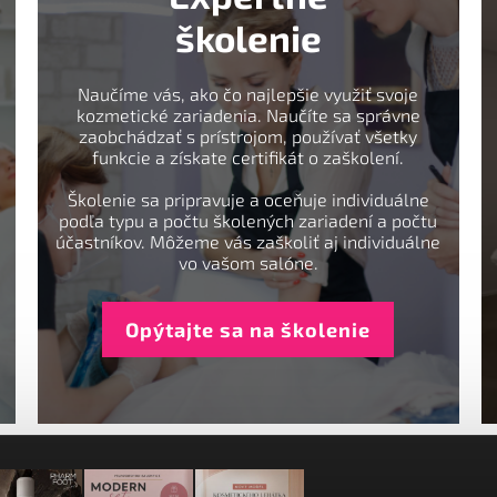
školenie
Naučíme vás, ako čo najlepšie využiť svoje
kozmetické zariadenia. Naučíte sa správne
zaobchádzať s prístrojom, používať všetky
funkcie a získate certifikát o zaškolení.
Školenie sa pripravuje a oceňuje individuálne
podľa typu a počtu školených zariadení a počtu
účastníkov. Môžeme vás zaškoliť aj individuálne
vo vašom salóne.
Opýtajte sa na školenie