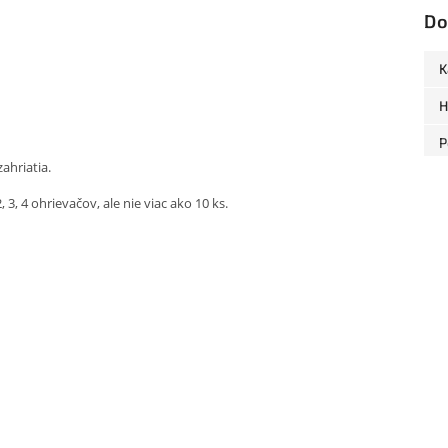
Do
K
H
P
ahriatia.
, 4 ohrievačov, ale nie viac ako 10 ks.