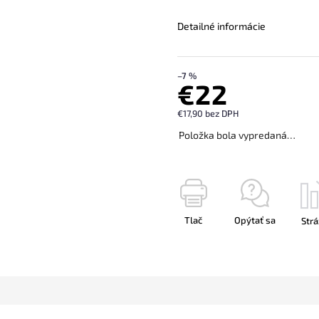
Detailné informácie
–7 %
€22
€17,90 bez DPH
Položka bola vypredaná…
Tlač
Opýtať sa
Strá