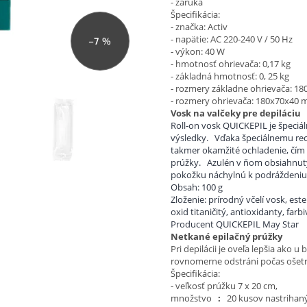
- záruka
Špecifikácia:
- značka: Activ
- napätie: AC 220-240 V / 50 Hz
–7 %
- výkon: 40 W
- hmotnosť ohrievača: 0,17 kg
- základná hmotnosť: 0, 25 kg
- rozmery základne ohrievača: 
- rozmery ohrievača: 180x70x40
Vosk na valčeky pre depiláciu
Roll-on vosk QUICKEPIL je špeciál
výsledky.
Vďaka špeciálnemu rece
takmer okamžité ochladenie, čím 
prúžky.
Azulén v ňom obsiahnutý 
pokožku náchylnú k podráždeniu
Obsah: 100 g
Zloženie: prírodný včelí vosk, este
oxid titaničitý, antioxidanty, farb
Producent QUICKEPIL May Star
Netkané epilačný prúžky
Pri depilácii je oveľa lepšia ako u
rovnomerne odstráni počas ošetr
Špecifikácia:
- veľkosť prúžku 7 x 20 cm,
množstvo
:
20 kusov nastrihaný