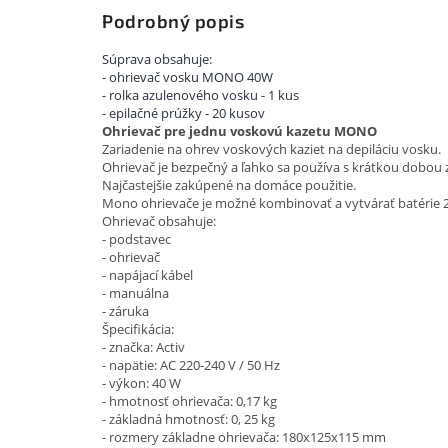
Podrobný popis
Súprava obsahuje:
- ohrievač vosku MONO 40W
- rolka azulenového vosku - 1 kus
- epilačné prúžky - 20 kusov
Ohrievač pre jednu voskovú kazetu MONO
Zariadenie na ohrev voskových kaziet na depiláciu vosku.
Ohrievač je bezpečný a ľahko sa používa s krátkou dobou z
Najčastejšie zakúpené na domáce použitie.
Mono ohrievače je možné kombinovať a vytvárať batérie 2, 3
Ohrievač obsahuje:
- podstavec
- ohrievač
- napájací kábel
- manuálna
- záruka
Špecifikácia:
- značka: Activ
- napätie: AC 220-240 V / 50 Hz
- výkon: 40 W
- hmotnosť ohrievača: 0,17 kg
- základná hmotnosť: 0, 25 kg
- rozmery základne ohrievača: 180x125x115 mm