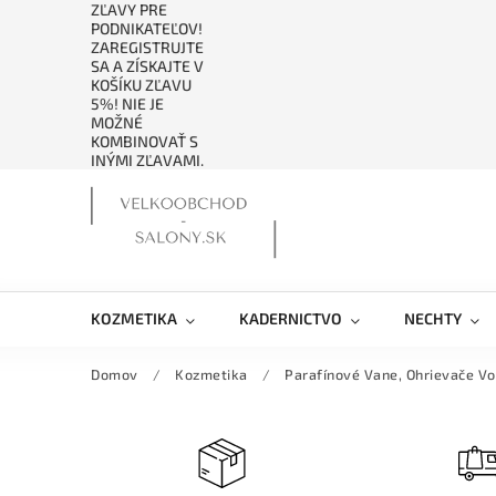
ZĽAVY PRE
PODNIKATEĽOV!
ZAREGISTRUJTE
SA A ZÍSKAJTE V
KOŠÍKU ZĽAVU
5%! NIE JE
MOŽNÉ
KOMBINOVAŤ S
INÝMI ZĽAVAMI.
KOZMETIKA
KADERNICTVO
NECHTY
Domov
/
Kozmetika
/
Parafínové Vane, Ohrievače V