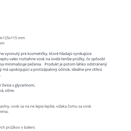
180x125x115 mm
 mm
ne vyvinutý pre kozmetičky, ktoré hľadajú vynikajúce
ptu valec roztiahne vosk na oveľa tenšie prúžky, čo spôsobí
sa minimalizuje pečenia.
Produkt je potom ľahko odstránený
má upokojujúci a protizápalový účinok, ideálne pre citlivú
.
r živice s glycerínom,
ivá, vône.
 bavlny, vosk sa na ne lepia lepšie, vďaka čomu sa vosk
enia.
ch prúžkov v balení.