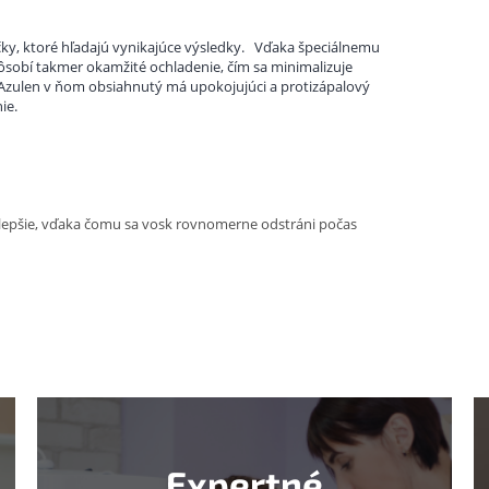
ky, ktoré hľadajú vynikajúce výsledky.
Vďaka špeciálnemu
pôsobí takmer okamžité ochladenie, čím sa minimalizuje
Azulen v ňom obsiahnutý má upokojujúci a protizápalový
ie.
epí lepšie, vďaka čomu sa vosk rovnomerne odstráni počas
Expertné