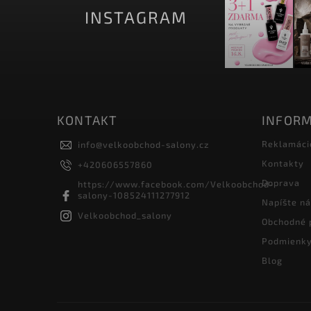
INSTAGRAM
KONTAKT
INFORM
Reklamáci
info
@
velkoobchod-salony.cz
Kontakty
+420606557860
Doprava
https://www.facebook.com/Velkoobchod-
salony-108524111277912
Napíšte n
Velkoobchod_salony
Obchodné 
Podmienky
Blog