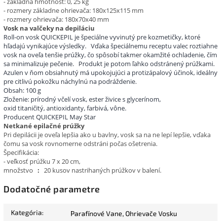
- základná hmotnosť: 0, 25 kg
- rozmery základne ohrievača: 180x125x115 mm
- rozmery ohrievača: 180x70x40 mm
Vosk na valčeky na depiláciu
Roll-on vosk QUICKEPIL je špeciálne vyvinutý pre kozmetičky, ktoré
hľadajú vynikajúce výsledky.
Vďaka špeciálnemu receptu valec roztiahne
vosk na oveľa tenšie prúžky, čo spôsobí takmer okamžité ochladenie, čím
sa minimalizuje pečenie.
Produkt je potom ľahko odstránený prúžkami.
Azulen v ňom obsiahnutý má upokojujúci a protizápalový účinok, ideálny
pre citlivú pokožku náchylnú na podráždenie.
Obsah: 100 g
Zloženie: prírodný včelí vosk, ester živice s glycerínom,
oxid titaničitý, antioxidanty, farbivá, vône.
Producent QUICKEPIL May Star
Netkané epilačné prúžky
Pri depilácii je oveľa lepšia ako u bavlny, vosk sa na ne lepí lepšie, vďaka
čomu sa vosk rovnomerne odstráni počas ošetrenia.
Špecifikácia:
- veľkosť prúžku 7 x 20 cm,
množstvo
:
20 kusov nastrihaných prúžkov v balení.
Dodatočné parametre
Kategória
:
Parafínové Vane, Ohrievače Vosku