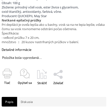
Obsah: 100 g
Zloženie: prírodný včelí vosk, ester živice s glycerínom,
oxid titaničitý, antioxidanty, farbivá, vône.
Producent QUICKEPIL May Star
Netkané epilačný prúžky
Pri depilácii je oveľa lepšia ako u bavlny, vosk sa na ne lepia lepšie, vďaka
čomu sa vosk rovnomerne odstráni počas ošetrenia.
Špecifikácia:
- veľkosť prúžku 7 x 20 cm,
množstvo
:
20 kusov nastrihaných prúžkov v balení.
Detailné informácie
Položka bola vypredaná…
Tlač
Opýtať sa
Strážiť
Zdieľať
Popis
Diskusia