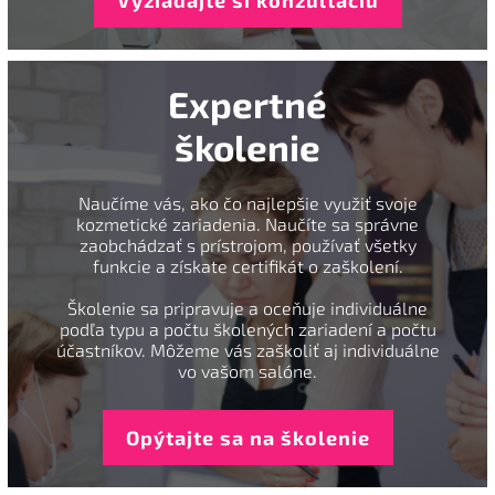
Vyžiadajte si konzultáciu
Expertné
školenie
Naučíme vás, ako čo najlepšie využiť svoje
kozmetické zariadenia. Naučíte sa správne
zaobchádzať s prístrojom, používať všetky
funkcie a získate certifikát o zaškolení.
Školenie sa pripravuje a oceňuje individuálne
podľa typu a počtu školených zariadení a počtu
účastníkov. Môžeme vás zaškoliť aj individuálne
vo vašom salóne.
Opýtajte sa na školenie