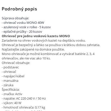
Podrobný popis
Súprava obsahuje:
- ohrievač vosku MONO 40W
- azulenový vosk v rolke - 5 kusov
- epilačné prúžky - 20 kusov
Ohrievač pre jednu voskovú kazetu MONO
Zariadenie na ohrev voskových kaziet na depiláciu vosku.
Ohrievač je bezpečný a ľahko sa používa s krátkou dobou zahriatia.
Najčastejšie zakúpené na domáce použitie.
Mono ohrievače je možné kombinovať a vytvárať batérie 2, 3, 4
ohrievačov, ale nie viac ako 10 ks.
Ohrievač obsahuje:
- podstavec
- ohrievač
- napájací kábel
- manuálna
- záruka
Špecifikácia:
- značka: Activ
- napätie: AC 220-240 V / 50 Hz
- výkon: 40 W
- hmotnosť ohrievača: 0,17 kg