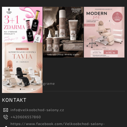
Sledovať na Instagrame
KONTAKT
info
@
velkoobchod-salony.cz
+420606557860
https://www.facebook.com/Velkoobchod-salony-