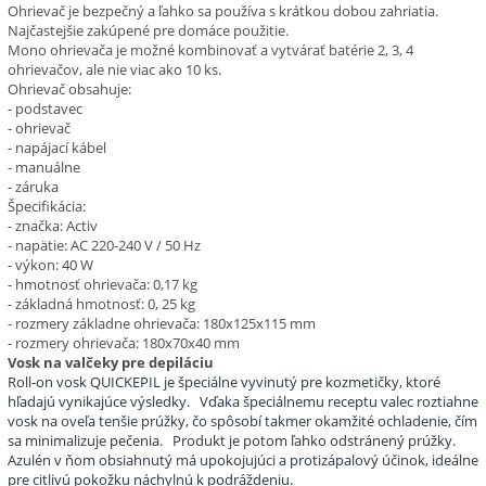
Ohrievač je bezpečný a ľahko sa používa s krátkou dobou zahriatia.
Najčastejšie zakúpené pre domáce použitie.
Mono ohrievača je možné kombinovať a vytvárať batérie 2, 3, 4
ohrievačov, ale nie viac ako 10 ks.
Ohrievač obsahuje:
- podstavec
- ohrievač
- napájací kábel
- manuálne
- záruka
Špecifikácia:
- značka: Activ
- napätie: AC 220-240 V / 50 Hz
- výkon: 40 W
- hmotnosť ohrievača: 0,17 kg
- základná hmotnosť: 0, 25 kg
- rozmery základne ohrievača: 180x125x115 mm
- rozmery ohrievača: 180x70x40 mm
Vosk na valčeky pre depiláciu
Roll-on vosk QUICKEPIL je špeciálne vyvinutý pre kozmetičky, ktoré
hľadajú vynikajúce výsledky.
Vďaka špeciálnemu receptu valec roztiahne
vosk na oveľa tenšie prúžky, čo spôsobí takmer okamžité ochladenie, čím
sa minimalizuje pečenia.
Produkt je potom ľahko odstránený prúžky.
Azulén v ňom obsiahnutý má upokojujúci a protizápalový účinok, ideálne
pre citlivú pokožku náchylnú k podráždeniu.