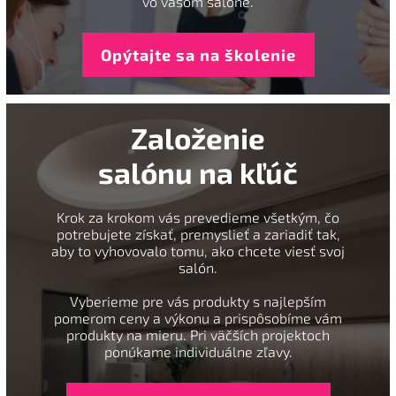
vo vašom salóne.
Opýtajte sa na školenie
Založenie
salónu na kľúč
Krok za krokom vás prevedieme všetkým, čo
potrebujete získať, premyslieť a zariadiť tak,
aby to vyhovovalo tomu, ako chcete viesť svoj
salón.
Vyberieme pre vás produkty s najlepším
pomerom ceny a výkonu a prispôsobíme vám
produkty na mieru. Pri väčších projektoch
ponúkame individuálne zľavy.