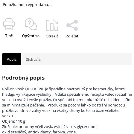
Položka bola vypredaná…
Tlač
Opýtať sa
Strážiť
Zdieľať
Popis
Diskusia
Podrobný popis
Roll-on vosk QUICKEPIL je špeciálne navrhnutý pre kozmetičky, ktoré
hľadajú vynikajúce výsledky.
Vďaka špeciálnemu receptu valec roztiahne
vosk na oveľa tenšie prúžky, čo spôsobí takmer okamžité ochladenie, čím
sa minimalizuje pečenie.
Produkt sa potom ľahko odstráni pomocou
prúžkov.
Univerzálny vosk na všetky druhy kože na báze včelieho
vosku.
Objem: 110 g
Zloženie: prírodný včelí vosk, ester živice s glycerínom,
oxid titaničitý, antioxidanty, farbivá, vône.