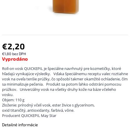
€2,20
€1,80 bez DPH
Vyprodáno
Roll-on vosk QUICKEPIL je špeciálne navrhnutý pre kozmetičky, ktoré
hľadajú vynikajúce výsledky.
Vďaka špeciálnemu receptu valec roztiahne
vosk na oveľa tenšie prúžky, čo spôsobí takmer okamžité ochladenie, čím
sa minimalizuje pečenia.
Produkt sa potom ľahko odstráni pomocou
prúžkov.
Univerzálny vosk na všetky druhy kože na báze včelieho
vosku.
Objem: 110 g
Zloženie: prírodný včelí vosk, ester živice s glycerínom,
oxid titaničitý, antioxidanty, farbivá, vône.
Producent QUICKEPIL May Star
Detailné informácie