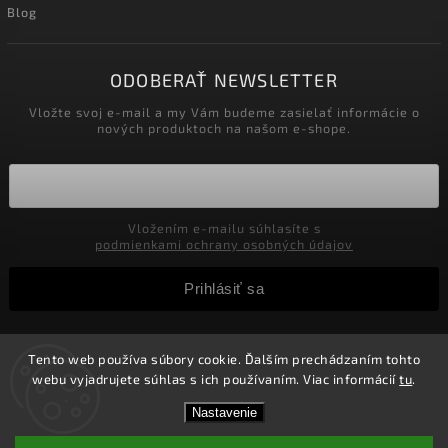
Blog
ODOBERAŤ NEWSLETTER
Vložte svoj e-mail a my Vám budeme zasielať informácie o
nových produktoch na našom e-shope.
Vložením e-mailu súhlasíte s
podmienkami ochrany osobných údajov
Prihlásiť sa
Tento web používa súbory cookie. Ďalším prechádzaním tohto
Copyright 2026
Velkoobchod-salony.sk
. Všetky práva
webu vyjadrujete súhlas s ich používaním. Viac informácií
tu
.
vyhradené.
Zľavy pre podnikateľov! Zaregistrujte sa a získajte v
Vytvořil
Shoptet
| Design
Shoptak.cz.
Nastavenie
košíku Zľavu 5%! Nie je možné kombinovať s inými
zľavami.