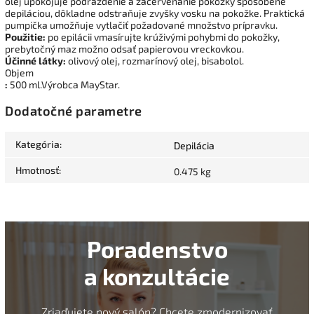
olej upokojuje podráždenie a začervenanie pokožky spôsobené
depiláciou, dôkladne odstraňuje zvyšky vosku na pokožke. Praktická
pumpička umožňuje vytlačiť požadované množstvo prípravku.
Použitie:
po epilácii vmasírujte krúživými pohybmi do pokožky,
prebytočný maz možno odsať papierovou vreckovkou.
Účinné látky:
olivový olej, rozmarínový olej, bisabolol.
Objem
:
500
ml.Výrobca MayStar.
Dodatočné parametre
Kategória
:
Depilácia
Hmotnosť
:
0.475 kg
Poradenstvo
a konzultácie
Zriaďujete nový salón? Chcete zmodernizovať