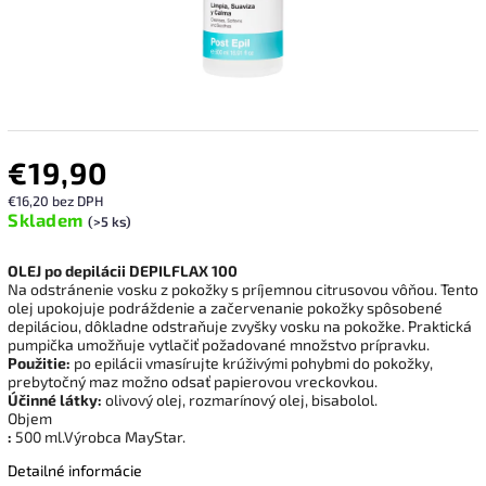
€19,90
€16,20 bez DPH
Skladem
(>5 ks)
OLEJ po depilácii DEPILFLAX 100
Na odstránenie vosku z pokožky s príjemnou citrusovou vôňou. Tento
olej upokojuje podráždenie a začervenanie pokožky spôsobené
depiláciou, dôkladne odstraňuje zvyšky vosku na pokožke. Praktická
pumpička umožňuje vytlačiť požadované množstvo prípravku.
Použitie:
po epilácii vmasírujte krúživými pohybmi do pokožky,
prebytočný maz možno odsať papierovou vreckovkou.
Účinné látky:
olivový olej, rozmarínový olej, bisabolol.
Objem
:
500
ml.Výrobca MayStar.
Detailné informácie