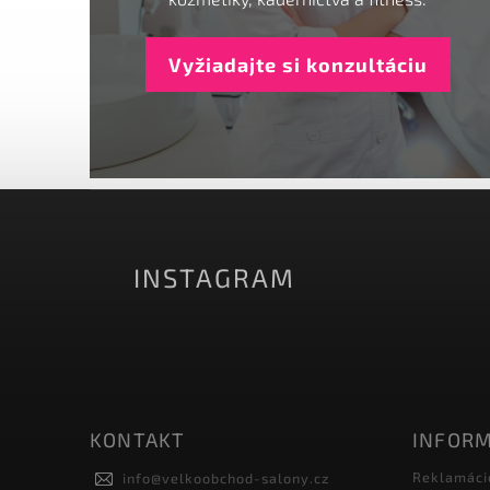
Vyžiadajte si konzultáciu
INSTAGRAM
KONTAKT
INFORM
Reklamáci
info
@
velkoobchod-salony.cz