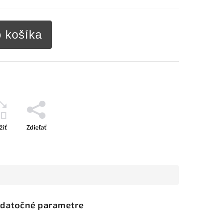
o košíka
žiť
Zdieľať
datočné parametre