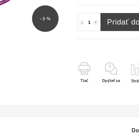
–3 %
Pridať d
Tlač
Opýtať sa
Strá
Do