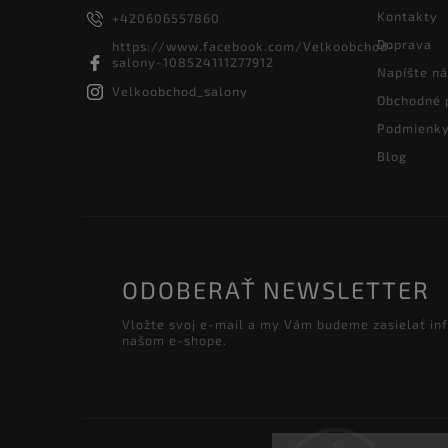
Kontakty
+420606557860
Doprava
https://www.facebook.com/Velkoobchod-
salony-108524111277912
Napíšte n
Velkoobchod_salony
Obchodné 
Podmienky
Blog
ODOBERAŤ NEWSLETTER
Vložte svoj e-mail a my Vám budeme zasielať in
našom e-shope.