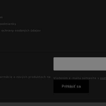
ám
podmienky
 ochrany osobných údajov
formácie o nových produktoch na
Vložením e-mailu súhlasíte s
pod
Prihlásiť sa