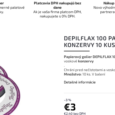
er
Platcovia DPH nakupujú bez
Nákup 
dmerné paletové
dane
Novo výhodný
ky.
Ak je vaša firma platcom DPH,
partnera
nakupujete s 0% DPH.
DEPILFLAX 100 P
KONZERVY 10 KU
Papierový golier DEPILFLAX 10
voskové
konzervy
.
Chráni pred nečistotami a vosk
Množstvo:
10 ks. V balení
Detailné informácie
–3 %
€3
€2,40 bez DPH