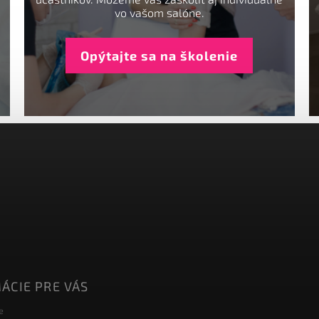
vo vašom salóne.
Opýtajte sa na školenie
ÁCIE PRE VÁS
e