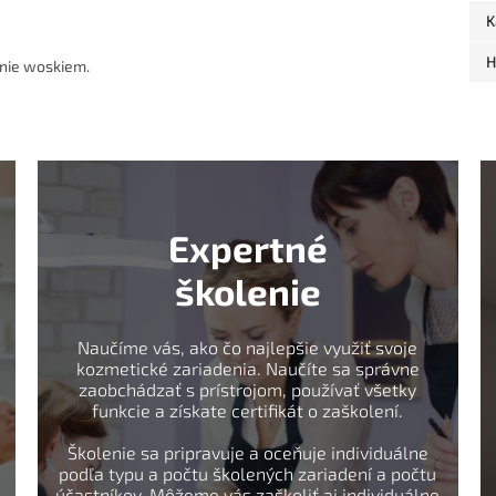
K
H
nie woskiem.
Expertné
školenie
Naučíme vás, ako čo najlepšie využiť svoje
kozmetické zariadenia. Naučíte sa správne
zaobchádzať s prístrojom, používať všetky
funkcie a získate certifikát o zaškolení.
Školenie sa pripravuje a oceňuje individuálne
podľa typu a počtu školených zariadení a počtu
účastníkov. Môžeme vás zaškoliť aj individuálne