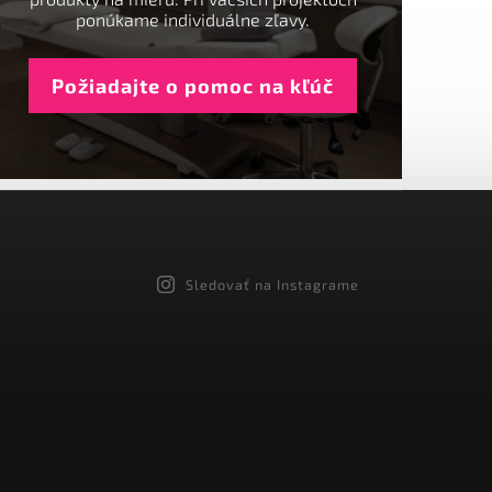
ponúkame individuálne zľavy.
Požiadajte o pomoc na kľúč
Sledovať na Instagrame