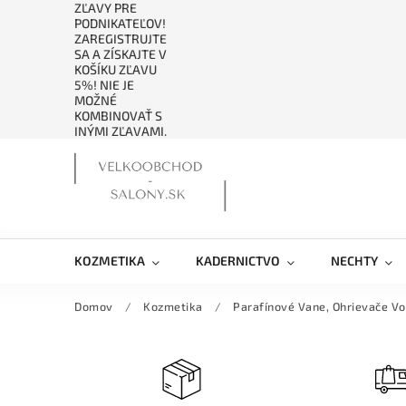
ZĽAVY PRE
PODNIKATEĽOV!
ZAREGISTRUJTE
SA A ZÍSKAJTE V
KOŠÍKU ZĽAVU
5%! NIE JE
MOŽNÉ
KOMBINOVAŤ S
INÝMI ZĽAVAMI.
KOZMETIKA
KADERNICTVO
NECHTY
Domov
/
Kozmetika
/
Parafínové Vane, Ohrievače V