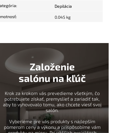
ategória
:
Depilácia
motnosť
:
0.045 kg
Založenie
salónu na kľúč
Krok za krokom vás prevedieme všetkým, čo
potrebujete získať, premyslieť a zariadiť tak,
aby to vyhovovalo tomu, ako chcete viesť svoj
salón.
Vyberieme pre vás produkty s najlepším
pomerom ceny a výkonu a prispôsobíme vám
produkty na mieru. Pri väčších projektoch