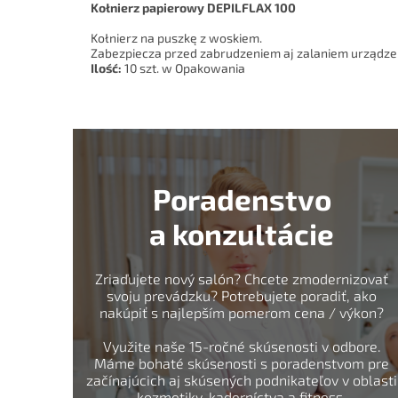
Kołnierz papierowy DEPILFLAX 100
Kołnierz na puszkę z woskiem.
Zabezpiecza przed zabrudzeniem aj zalaniem urządze
Ilość:
10 szt. w Opakowania
Poradenstvo
a konzultácie
Zriaďujete nový salón? Chcete zmodernizovať
svoju prevádzku? Potrebujete poradiť, ako
nakúpiť s najlepším pomerom cena / výkon?
Využite naše 15-ročné skúsenosti v odbore.
Máme bohaté skúsenosti s poradenstvom pre
začínajúcich aj skúsených podnikateľov v oblasti
kozmetiky, kaderníctva a fitness.