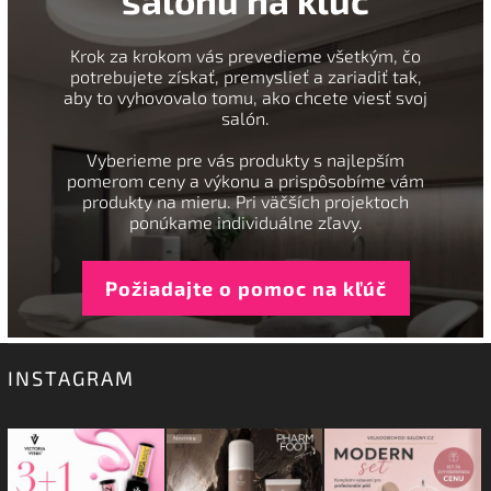
salónu na kľúč
Krok za krokom vás prevedieme všetkým, čo
potrebujete získať, premyslieť a zariadiť tak,
aby to vyhovovalo tomu, ako chcete viesť svoj
salón.
Vyberieme pre vás produkty s najlepším
pomerom ceny a výkonu a prispôsobíme vám
produkty na mieru. Pri väčších projektoch
ponúkame individuálne zľavy.
Požiadajte o pomoc na kľúč
INSTAGRAM