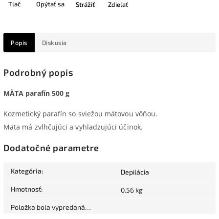
Tlač
Opýtať sa
Strážiť
Zdieľať
Popis
Diskusia
Podrobný popis
MÄTA parafín 500 g
Kozmetický parafín so sviežou mätovou vôňou.
Mäta má zvlhčujúci a vyhladzujúci účinok.
Dodatočné parametre
Kategória
:
Depilácia
Hmotnosť
:
0.56 kg
Položka bola vypredaná…