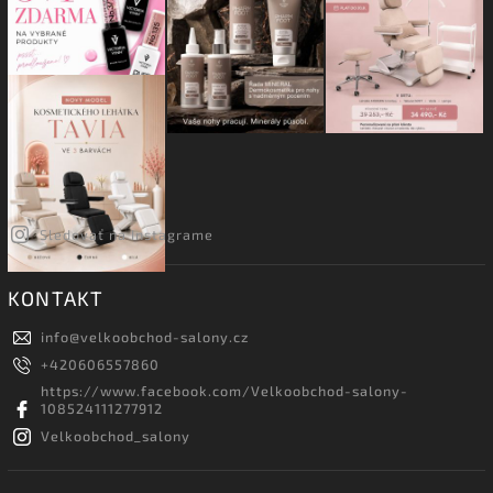
Sledovať na Instagrame
KONTAKT
info
@
velkoobchod-salony.cz
+420606557860
https://www.facebook.com/Velkoobchod-salony-
108524111277912
Velkoobchod_salony