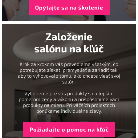
Opýtajte sa na školenie
Založenie
salónu na kľúč
Krok za krokom vás prevedieme všetkým, čo
potrebujete získať, premyslieť a zariadiť tak,
aby to vyhovovalo tomu, ako chcete viesť svoj
salón.
Vyberieme pre vás produkty s najlepším
pomerom ceny a výkonu a prispôsobíme vám
produkty na mieru. Pri väčších projektoch
ponúkame individuálne zľavy.
Požiadajte o pomoc na kľúč