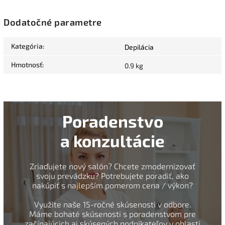
Dodatočné parametre
Kategória
:
Depilácia
Hmotnosť
:
0.9 kg
Poradenstvo
a konzultácie
Zriaďujete nový salón? Chcete zmodernizovať
svoju prevádzku? Potrebujete poradiť, ako
nakúpiť s najlepším pomerom cena / výkon?
Využite naše 15-ročné skúsenosti v odbore.
Máme bohaté skúsenosti s poradenstvom pre
začínajúcich aj skúsených podnikateľov v oblasti