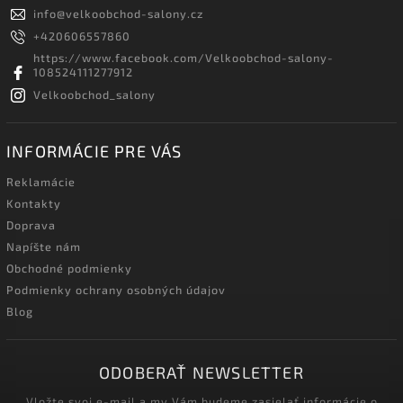
info
@
velkoobchod-salony.cz
+420606557860
https://www.facebook.com/Velkoobchod-salony-
108524111277912
Velkoobchod_salony
INFORMÁCIE PRE VÁS
Reklamácie
Kontakty
Doprava
Napíšte nám
Obchodné podmienky
Podmienky ochrany osobných údajov
Blog
ODOBERAŤ NEWSLETTER
Vložte svoj e-mail a my Vám budeme zasielať informácie o