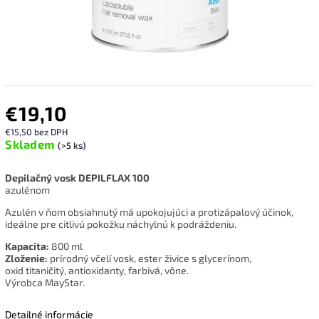
€19,10
€15,50 bez DPH
Skladem
(>5 ks)
Depilačný vosk DEPILFLAX 100
azulénom
Azulén v ňom obsiahnutý má upokojujúci a protizápalový účinok,
ideálne pre citlivú pokožku náchylnú k podráždeniu.
Kapacita:
800 ml
Zloženie:
prírodný včelí vosk, ester živice s glycerínom,
oxid titaničitý, antioxidanty, farbivá, vône.
Výrobca MayStar.
Detailné informácie