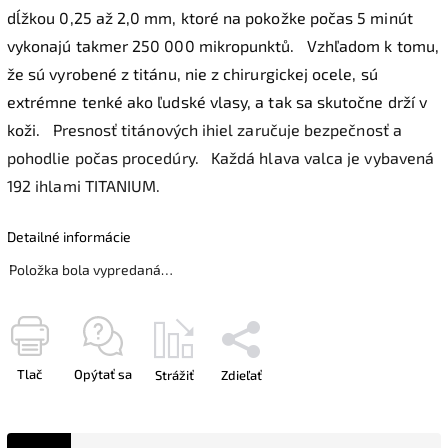
dĺžkou 0,25 až 2,0 mm, ktoré na pokožke počas 5 minút
vykonajú takmer 250 000 mikropunktů.
Vzhľadom k tomu,
že sú vyrobené z titánu, nie z chirurgickej ocele, sú
extrémne tenké ako ľudské vlasy, a tak sa skutočne drží v
koži.
Presnosť titánových ihiel zaručuje bezpečnosť a
pohodlie počas procedúry.
Každá hlava valca je vybavená
192 ihlami TITANIUM.
Detailné informácie
Položka bola vypredaná…
Tlač
Opýtať sa
Strážiť
Zdieľať