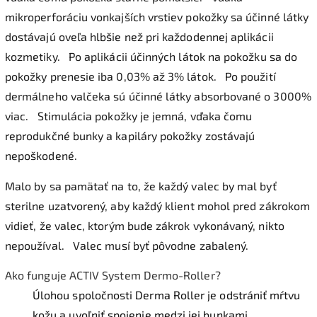
mikroperforáciu vonkajších vrstiev pokožky sa účinné látky
dostávajú oveľa hlbšie než pri každodennej aplikácii
kozmetiky.
Po aplikácii účinných látok na pokožku sa do
pokožky prenesie iba 0,03% až 3% látok.
Po použití
dermálneho valčeka sú účinné látky absorbované o 3000%
viac.
Stimulácia pokožky je jemná, vďaka čomu
reprodukčné bunky a kapiláry pokožky zostávajú
nepoškodené.
Malo by sa pamätať na to, že každý valec by mal byť
sterilne uzatvorený, aby každý klient mohol pred zákrokom
vidieť, že valec, ktorým bude zákrok vykonávaný, nikto
nepoužíval.
Valec musí byť pôvodne zabalený.
Ako funguje ACTIV System Dermo-Roller?
Úlohou spoločnosti Derma Roller je odstrániť mŕtvu
kožu a uvoľniť spojenie medzi jej bunkami