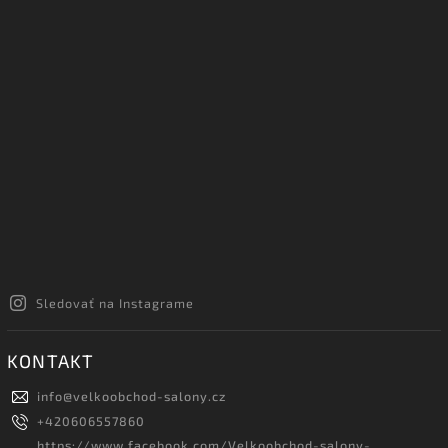
Sledovať na Instagrame
KONTAKT
info
@
velkoobchod-salony.cz
+420606557860
https://www.facebook.com/Velkoobchod-salony-