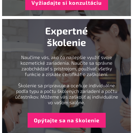
Vyžiadajte si konzultáciu
Expertné
školenie
Naučíme vás, ako čo najlepšie využiť svoje
kozmetické zariadenia. Naučíte sa správne
zaobchádzať s prístrojom, používať všetky
funkcie a získate certifikát o zaškolení.
Školenie sa pripravuje a oceňuje individuálne
podľa typu a počtu školených zariadení a počtu
účastníkov. Môžeme vás zaškoliť aj individuálne
vo vašom salóne.
Opýtajte sa na školenie