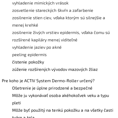
vyhladenie mimických vrások
zosvetlenie stareckých škvŕn a zafarbenie
zosilnenie stien ciev, vďaka ktorým sú silnejšie a
menej krehké
zosilnenie živých vrstiev epidermis, vďaka čomu sú
rozšírené kapiláry menej viditeľné
vyhladenie jaziev po akné
peeling epidermis
čistenie pokožky
zúženie rozšírených vývodov mazových žliaz
Pre koho je ACTIV System Dermo-Roller určený?
Ošetrenie je úplne prirodzené a bezpečné
Môže ju vykonávať osoba akéhokoľvek veku a typu
pleti
Môže byť použitý na tenkú pokožku a na všetky časti
tváre a tela