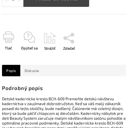
Tlač
Opýtať sa
Strážiť
Zdieľať
Popis
Diskusia
Podrobný popis
Detské kadernícke kreslo BCH-609 Premeňte detskú návštevu
kaderníctva v zaujímavé dobrodružstvo. Keď sa váš malý zákazník
posadí do tejto stoličky, bude nadšený. Čalúnenie má vzletný dizajn,
ktorý sa bude páčiť chlapcom aj dievčatám. Kadernícky nábytok pre
deti Beauty System zaručuje malým návštevníkom salónu pohodlie a
optimálne pracovné podmienky. Detské kadernícke kreslo BCH-609
je vybavené špeciálnymi popruhmi umožňujúcimi pripútanie dieťaťa.