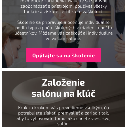
kozmetické zariadenia. Naučíte sa správne
zaobchádzať s prístrojom, používať všetky
funkcie a získate certifikát o zaškolení.
Školenie sa pripravuje a oceňuje individuálne
podľa typu a počtu školených zariadení a počtu
účastníkov. Môžeme vás zaškoliť aj individuálne
vo vašom salóne.
Opýtajte sa na školenie
Založenie
salónu na kľúč
Krok za krokom vás prevedieme všetkým, čo
potrebujete získať, premyslieť a zariadiť tak,
aby to vyhovovalo tomu, ako chcete viesť svoj
salón.