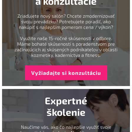
a konzultácie
Zriaďujete nový salón? Chcete zmodernizovať
svoju prevádzku? Potrebujete poradiť, ako
nakúpiť s najlepším pomerom cena / výkon?
Využite naše 15-ročné skúsenosti v odbore.
Máme bohaté skúsenosti s poradenstvom pre
začínajúcich aj skúsených podnikateľov v oblasti
kozmetiky, kaderníctva a fitness.
Vyžiadajte si konzultáciu
Expertné
školenie
Naučíme vás, ako čo najlepšie využiť svoje