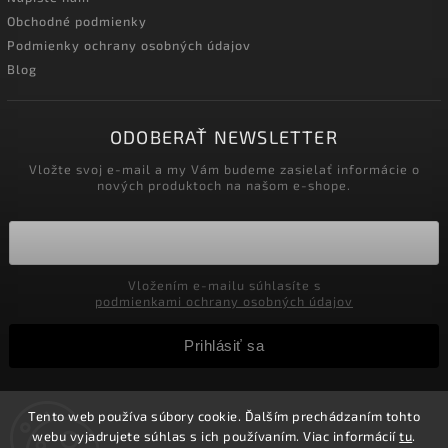
Obchodné podmienky
Podmienky ochrany osobných údajov
Blog
ODOBERAŤ NEWSLETTER
Vložte svoj e-mail a my Vám budeme zasielať informácie o
nových produktoch na našom e-shope.
Vložením e-mailu súhlasíte s
podmienkami ochrany osobných údajov
Prihlásiť sa
Tento web používa súbory cookie. Ďalším prechádzaním tohto
Copyright 2026
Velkoobchod-salony.sk
. Všetky práva
webu vyjadrujete súhlas s ich používaním. Viac informácií
tu
.
vyhradené.