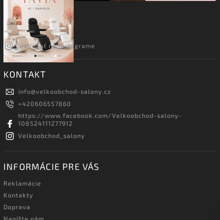
Sledovať na Instagrame
KONTAKT
info
@
velkoobchod-salony.cz
+420606557860
https://www.facebook.com/Velkoobchod-salony-
108524111277912
Velkoobchod_salony
INFORMÁCIE PRE VÁS
Reklamácie
Kontakty
Doprava
Napíšte nám