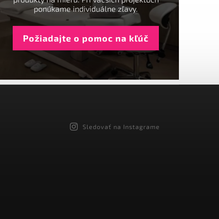
ponúkame individuálne zľavy.
Požiadajte o pomoc na kľúč
Sledovať na Instagrame