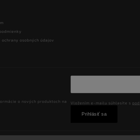
ám
podmienky
 ochrany osobných údajov
formácie o nových produktoch na
Vložením e-mailu súhlasíte s
pod
Prihlásiť sa