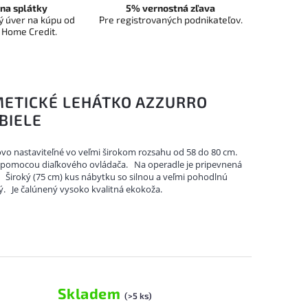
na splátky
5% vernostná zľava
 úver na kúpu od
Pre registrovaných podnikateľov.
 Home Credit.
METICKÉ LEHÁTKO AZZURRO
BIELE
ovo nastaviteľné vo veľmi širokom rozsahu od 58 do 80 cm.
é pomocou diaľkového ovládača.
Na operadle je pripevnená
.
Široký (75 cm) kus nábytku so silnou a veľmi pohodlnú
ý.
Je čalúnený vysoko kvalitná ekokoža.
Skladem
(>5 ks)