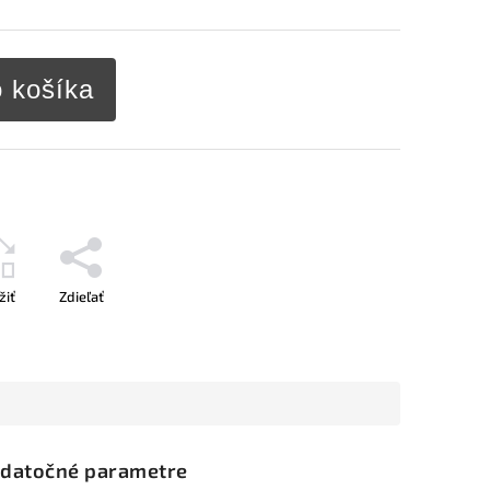
o košíka
žiť
Zdieľať
datočné parametre