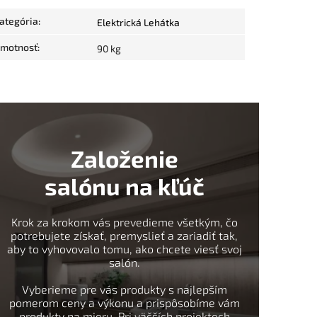
ategória
:
Elektrická Lehátka
motnosť
:
90 kg
Založenie
salónu na kľúč
Krok za krokom vás prevedieme všetkým, čo
potrebujete získať, premyslieť a zariadiť tak,
aby to vyhovovalo tomu, ako chcete viesť svoj
salón.
Vyberieme pre vás produkty s najlepším
pomerom ceny a výkonu a prispôsobíme vám
produkty na mieru. Pri väčších projektoch