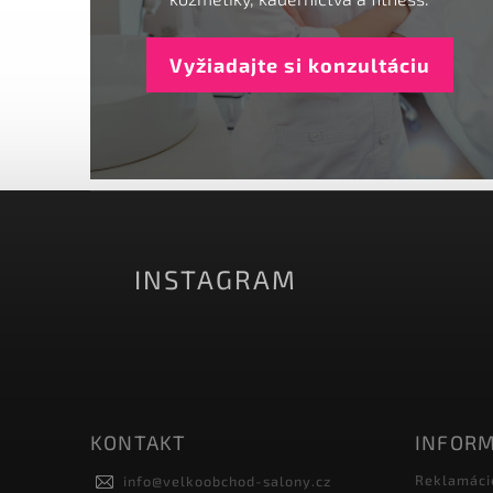
Vyžiadajte si konzultáciu
INSTAGRAM
KONTAKT
INFORM
Reklamáci
info
@
velkoobchod-salony.cz