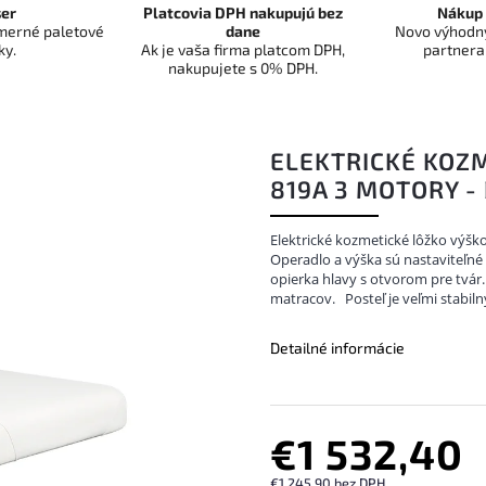
er
Platcovia DPH nakupujú bez
Nákup 
dmerné paletové
dane
Novo výhodný
ky.
Ak je vaša firma platcom DPH,
partnera
nakupujete s 0% DPH.
ELEKTRICKÉ KOZ
819A 3 MOTORY - 
Elektrické kozmetické lôžko výšk
Operadlo a výška sú nastaviteľn
opierka hlavy s otvorom pre tvár
matracov.
Posteľ je veľmi stabiln
Detailné informácie
€1 532,40
€1 245,90 bez DPH