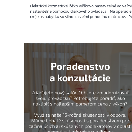
Elektrické kozmetické lôžko výškovo nastaviteľné vo veľm
nastaviteľné pomocou diaľkového ovládača.
Na operadle 
cm) kus nábytku so silnou a veľmi pohodlnú matracov.
Po
Poradenstvo
a konzultácie
Zriaďujete nový salón? Chcete zmodernizovať
svoju prevádzku? Potrebujete poradiť, ako
nakúpiť s najlepším pomerom cena / výkon?
Využite naše 15-ročné skúsenosti v odbore.
Máme bohaté skúsenosti s poradenstvom pre
začínajúcich aj skúsených podnikateľov v oblasti
kozmetiky, kaderníctva a fitness.