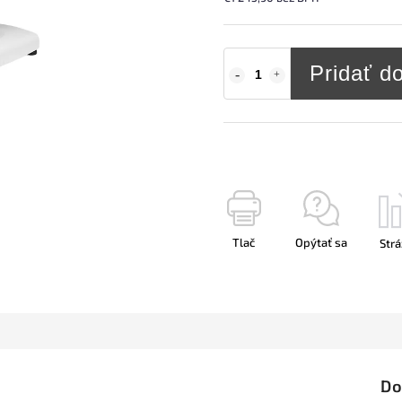
Pridať d
Tlač
Opýtať sa
Strá
Do