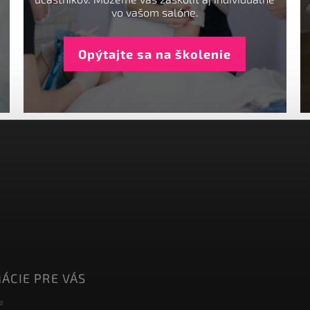
vo vašom salóne.
Opýtajte sa na školenie
ÁCIE PRE VÁS
e