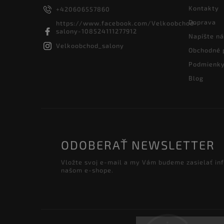
Kontakty
+420606557860
Doprava
https://www.facebook.com/Velkoobchod-
salony-108524111277912
Napíšte n
Velkoobchod_salony
Obchodné 
Podmienky
Blog
ODOBERAŤ NEWSLETTER
Vložte svoj e-mail a my Vám budeme zasielať in
našom e-shope.