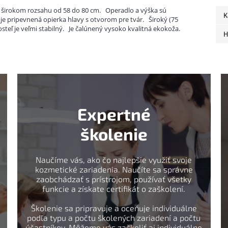
i širokom rozsahu od 58 do 80 cm.
Operadlo a výška sú
K
je pripevnená opierka hlavy s otvorom pre tvár.
Široký (75
steľ je veľmi stabilný.
Je čalúnený vysoko kvalitná ekokoža.
H
Expertné
školenie
Naučíme vás, ako čo najlepšie využiť svoje
kozmetické zariadenia. Naučíte sa správne
zaobchádzať s prístrojom, používať všetky
funkcie a získate certifikát o zaškolení.
Školenie sa pripravuje a oceňuje individuálne
podľa typu a počtu školených zariadení a počtu
účastníkov. Môžeme vás zaškoliť aj individuálne