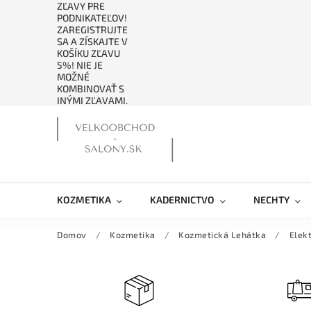
ZĽAVY PRE
PODNIKATEĽOV!
ZAREGISTRUJTE
SA A ZÍSKAJTE V
KOŠÍKU ZĽAVU
5%! NIE JE
MOŽNÉ
KOMBINOVAŤ S
INÝMI ZĽAVAMI.
KOZMETIKA
KADERNICTVO
NECHTY
Domov
/
Kozmetika
/
Kozmetická Lehátka
/
Elek