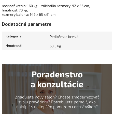
-
nosnosť kresla: 160 kg, - základňa rozmery: 92 x 56 cm,
hmotnosť: 70 kg,
rozmery balenia: 149 x 65 x 61 cm,
Dodatočné parametre
Kategória
:
Pedikérske Kreslá
Hmotnosť
:
63.5 kg
Poradenstvo
a konzultácie
Zriaďujete nový salón? Chcete zmodernizovať
svoju prevádzku? Potrebujete poradiť, ako
nakúpiť s najlepším pomerom cena / výkon?