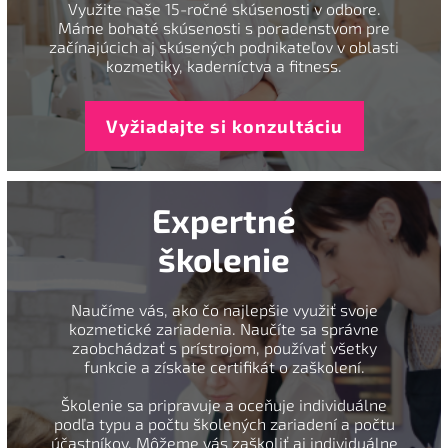
Využite naše 15-ročné skúsenosti v odbore.
Máme bohaté skúsenosti s poradenstvom pre
začínajúcich aj skúsených podnikateľov v oblasti
kozmetiky, kaderníctva a fitness.
Vyžiadajte si konzultáciu
Expertné
školenie
Naučíme vás, ako čo najlepšie využiť svoje
kozmetické zariadenia. Naučíte sa správne
zaobchádzať s prístrojom, používať všetky
funkcie a získate certifikát o zaškolení.
Školenie sa pripravuje a oceňuje individuálne
podľa typu a počtu školených zariadení a počtu
účastníkov. Môžeme vás zaškoliť aj individuálne