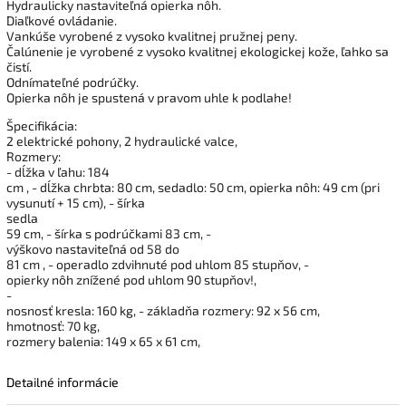
Hydraulicky nastaviteľná opierka nôh.
Diaľkové ovládanie.
Vankúše vyrobené z vysoko kvalitnej pružnej peny.
Čalúnenie je vyrobené z vysoko kvalitnej ekologickej kože, ľahko sa
čistí.
Odnímateľné podrúčky.
Opierka nôh je spustená v pravom uhle k podlahe!
Špecifikácia:
2 elektrické pohony, 2 hydraulické valce,
Rozmery:
- dĺžka v ľahu: 184
cm , - dĺžka chrbta: 80 cm, sedadlo: 50 cm, opierka nôh: 49 cm (pri
vysunutí + 15 cm), - šírka
sedla
59 cm, - šírka s podrúčkami 83 cm, -
výškovo nastaviteľná od 58 do
81 cm , - operadlo zdvihnuté pod uhlom 85 stupňov, -
opierky nôh znížené pod uhlom 90 stupňov!,
-
nosnosť kresla: 160 kg, - základňa rozmery: 92 x 56 cm,
hmotnosť: 70 kg,
rozmery balenia: 149 x 65 x 61 cm,
Detailné informácie