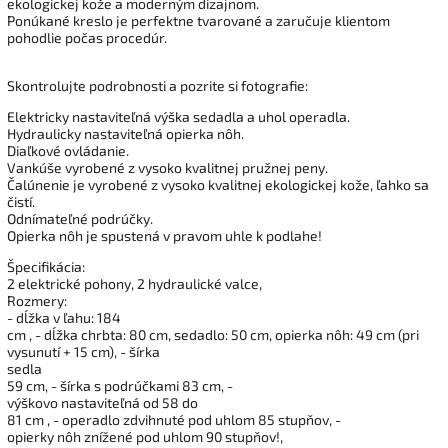
ekologickej kože a moderným dizajnom.
Ponúkané kreslo je perfektne tvarované a zaručuje klientom
pohodlie počas procedúr.
Skontrolujte podrobnosti a pozrite si fotografie:
Elektricky nastaviteľná výška sedadla a uhol operadla.
Hydraulicky nastaviteľná opierka nôh.
Diaľkové ovládanie.
Vankúše vyrobené z vysoko kvalitnej pružnej peny.
Čalúnenie je vyrobené z vysoko kvalitnej ekologickej kože, ľahko sa
čistí.
Odnímateľné podrúčky.
Opierka nôh je spustená v pravom uhle k podlahe!
Špecifikácia:
2 elektrické pohony, 2 hydraulické valce,
Rozmery:
- dĺžka v ľahu: 184
cm , - dĺžka chrbta: 80 cm, sedadlo: 50 cm, opierka nôh: 49 cm (pri
vysunutí + 15 cm), - šírka
sedla
59 cm, - šírka s podrúčkami 83 cm, -
výškovo nastaviteľná od 58 do
81 cm , - operadlo zdvihnuté pod uhlom 85 stupňov, -
opierky nôh znížené pod uhlom 90 stupňov!,