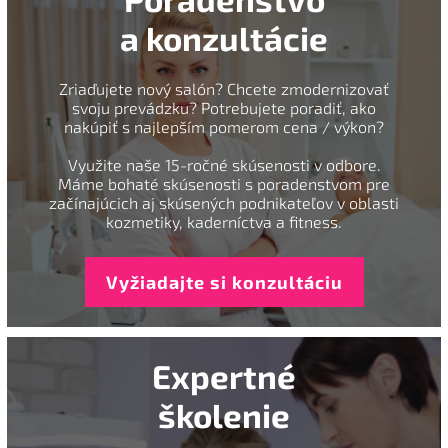
a konzultácie
Zriaďujete nový salón? Chcete zmodernizovať
svoju prevádzku? Potrebujete poradiť, ako
nakúpiť s najlepším pomerom cena / výkon?
Využite naše 15-ročné skúsenosti v odbore.
Máme bohaté skúsenosti s poradenstvom pre
začínajúcich aj skúsených podnikateľov v oblasti
kozmetiky, kaderníctva a fitness.
Vyžiadajte si konzultáciu
Expertné
školenie