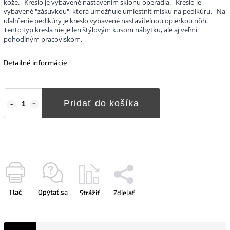
kože.
Kreslo je vybavené nastavením sklonu operadla.
Kreslo je
vybavené "zásuvkou", ktorá umožňuje umiestniť misku na pedikúru.
Na
uľahčenie pedikúry je kreslo vybavené nastaviteľnou opierkou nôh.
Tento typ kresla nie je len štýlovým kusom nábytku, ale aj veľmi
pohodlným pracoviskom.
Detailné informácie
Pridať do košíka
Tlač
Opýtať sa
Strážiť
Zdieľať