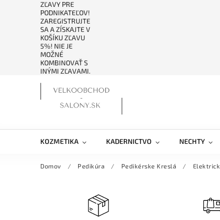
ZĽAVY PRE
PODNIKATEĽOV!
ZAREGISTRUJTE
SA A ZÍSKAJTE V
KOŠÍKU ZĽAVU
5%! NIE JE
MOŽNÉ
KOMBINOVAŤ S
INÝMI ZĽAVAMI.
KOZMETIKA
KADERNICTVO
NECHTY
Domov
/
Pedikúra
/
Pedikérske Kreslá
/
Elektric