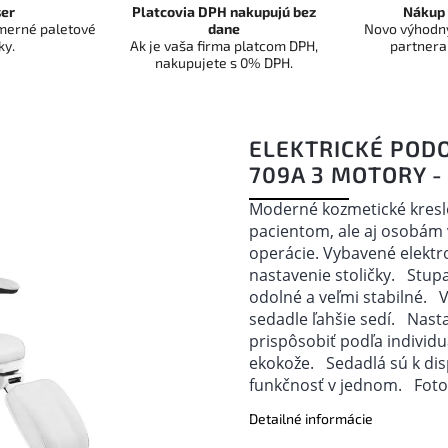
er
Platcovia DPH nakupujú bez
Nákup 
dmerné paletové
dane
Novo výhodný
ky.
Ak je vaša firma platcom DPH,
partnera
nakupujete s 0% DPH.
ELEKTRICKÉ POD
709A 3 MOTORY -
Moderné kozmetické kreslo
pacientom, ale aj osobám 
operácie. Vybavené elekt
nastavenie stoličky.
Stupa
odolné a veľmi stabilné.
V
sedadle ľahšie sedí.
Nasta
prispôsobiť podľa individ
ekokože.
Sedadlá sú k disp
funkčnosť v jednom.
Fotog
Detailné informácie