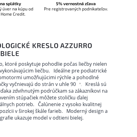
na splátky
5% vernostná zľava
 úver na kúpu od
Pre registrovaných podnikateľov.
 Home Credit.
OLOGICKÉ KRESLO AZZURRO
 BIELE
, ktoré poskytuje pohodlie počas liečby nielen
vykonávajúcim liečbu.
Ideálne pre podiatrické
romotormi umožňujúcimi rýchle a pohodlné
čky vyčnievajú do strán v uhle 90
Kreslá sú
°.
ďaka zdvihnutým podrúčkam sa zákazníkovi na
vením stúpačiek môžete stoličku ďalej
uálnych potrieb.
Čalúnenie z vysoko kvalitnej
ozícii v širokej škále farieb.
Moderný design a
rafie ukazuje model v odtieni bielej.