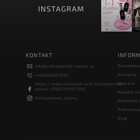
INSTAGRAM
KONTAKT
INFORM
Reklamáci
info
@
velkoobchod-salony.cz
Kontakty
+420606557860
Doprava
https://www.facebook.com/Velkoobchod-
salony-108524111277912
Napíšte n
Velkoobchod_salony
Obchodné 
Podmienky
Blog