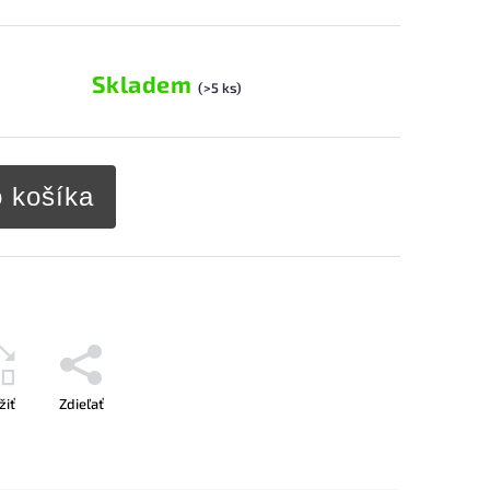
Skladem
(>5 ks)
o košíka
žiť
Zdieľať