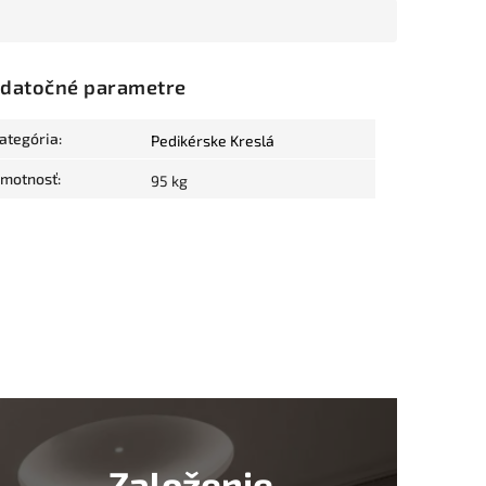
datočné parametre
ategória
:
Pedikérske Kreslá
motnosť
:
95 kg
Založenie