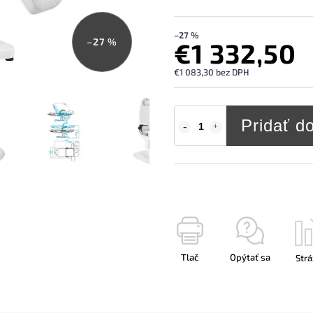
–27 %
–27 %
€1 332,50
€1 083,30 bez DPH
Pridať d
Tlač
Opýtať sa
Strá