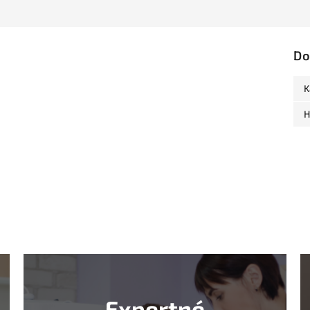
Do
K
H
Expertné