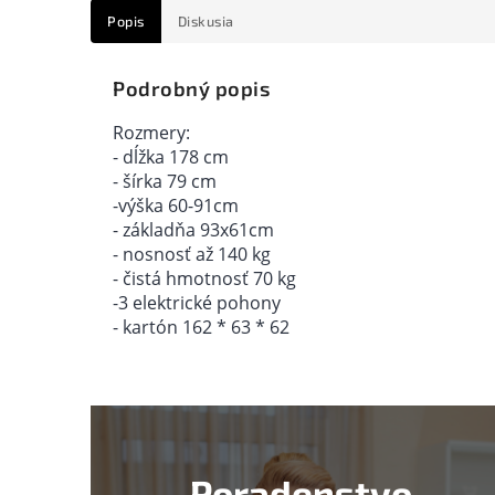
Popis
Diskusia
Podrobný popis
Rozmery:
- dĺžka 178 cm
- šírka 79 cm
-výška 60-91cm
- základňa 93x61cm
- nosnosť až 140 kg
- čistá hmotnosť 70 kg
-3 elektrické pohony
- kartón 162 * 63 * 62
Poradenstvo