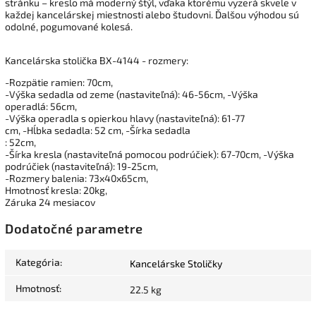
stránku – kreslo má moderný štýl, vďaka ktorému vyzerá skvele v
každej kancelárskej miestnosti alebo študovni.
Ďalšou výhodou sú
odolné, pogumované kolesá.
Kancelárska stolička BX-4144 - rozmery:
-Rozpätie ramien: 70cm,
-Výška sedadla od zeme (nastaviteľná): 46-56cm, -Výška
operadlá: 56cm,
-Výška operadla s opierkou hlavy (nastaviteľná): 61-77
cm, -Hĺbka sedadla: 52 cm, -Šírka sedadla
: 52cm,
-Šírka kresla (nastaviteľná pomocou podrúčiek): 67-70cm, -Výška
podrúčiek (nastaviteľná): 19-25cm,
-Rozmery balenia: 73x40x65cm,
Hmotnosť kresla: 20kg,
Záruka 24
mesiacov
Dodatočné parametre
Kategória
:
Kancelárske Stoličky
Hmotnosť
:
22.5 kg