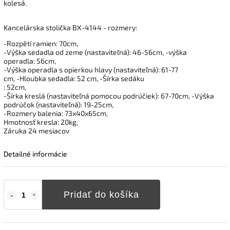
kolesá.
Kancelárska stolička BX-4144 - rozmery:
-Rozpětí ramien: 70cm,
-Výška sedadla od zeme (nastaviteľná): 46-56cm, -výška
operadla: 56cm,
-Výška operadla s opierkou hlavy (nastaviteľná): 61-77
cm, -Hloubka sedadla: 52 cm, -Šírka sedáku
: 52cm,
-Šírka kreslá (nastaviteľná pomocou podrúčiek): 67-70cm, -Výška
podrúčok (nastaviteľná): 19-25cm,
-Rozmery balenia: 73x40x65cm,
Hmotnosť kresla: 20kg,
Záruka 24
mesiacov
Detailné informácie
Pridať do košíka