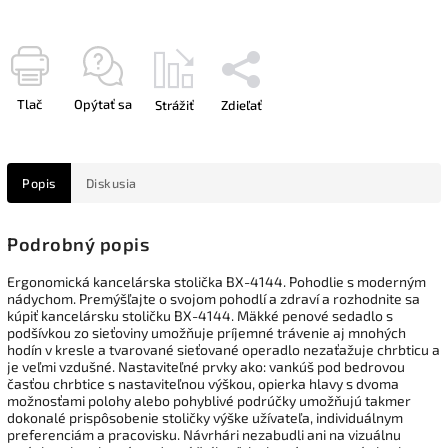
Tlač
Opýtať sa
Strážiť
Zdieľať
Popis
Diskusia
Podrobný popis
Ergonomická kancelárska stolička BX-4144. Pohodlie s moderným
nádychom. Premýšľajte o svojom pohodlí a zdraví a rozhodnite sa
kúpiť kancelársku stoličku BX-4144. Mäkké penové sedadlo s
podšívkou zo sieťoviny umožňuje príjemné trávenie aj mnohých
hodín v kresle a tvarované sieťované operadlo nezaťažuje chrbticu a
je veľmi vzdušné. Nastaviteľné prvky ako: vankúš pod bedrovou
časťou chrbtice s nastaviteľnou výškou, opierka hlavy s dvoma
možnosťami polohy alebo pohyblivé podrúčky umožňujú takmer
dokonalé prispôsobenie stoličky výške užívateľa, individuálnym
preferenciám a pracovisku. Návrhári nezabudli ani na vizuálnu