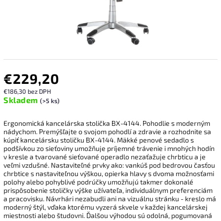
€229,20
€186,30 bez DPH
Skladem
(>5 ks)
Ergonomická kancelárska stolička BX-4144. Pohodlie s moderným
nádychom. Premýšľajte o svojom pohodlí a zdravie a rozhodnite sa
kúpiť kancelársku stoličku BX-4144. Mäkké penové sedadlo s
podšívkou zo sieťoviny umožňuje príjemné trávenie i mnohých hodín
v kresle a tvarované sieťované operadlo nezaťažuje chrbticu a je
veľmi vzdušné. Nastaviteľné prvky ako: vankúš pod bedrovou časťou
chrbtice s nastaviteľnou výškou, opierka hlavy s dvoma možnosťami
polohy alebo pohyblivé podrúčky umožňujú takmer dokonalé
prispôsobenie stoličky výške užívateľa, individuálnym preferenciám
a pracovisku. Návrhári nezabudli ani na vizuálnu stránku - kreslo má
moderný štýl, vďaka ktorému vyzerá skvele v každej kancelárskej
miestnosti alebo študovni.
Ďalšou výhodou sú odolná, pogumovaná