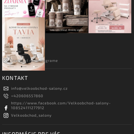
Sledovať na Instagrame
KONTAKT
info
@
velkoobchod-salony.cz
+420606557860
https://www.facebook.com/Velkoobchod-salony-
108524111277912
Velkoobchod_salony