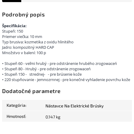
Podrobný popis
Špecifikácia:
Stupeň: 150
Priemer viečka: 10 mm
Typ brusiva: kozmetika z oxidu hlinitého
Jadro: kompozitný HARD CAP
Množstvo v balení: 100 p
• Stupeň 60 - veľmi hrubý - pre odstránenie hrubého zrogowaceń
• Stupeň 80 - Hrubý - pre odstránenie zrogowaceń
• Stupeň 150 -
strednej-
- pre brúsenie kože
• 220 stupňovanie - jemnozrnnej - pre konečné vyhladenie povrchu kože
Dodatočné parametre
Kategória
:
Nástavce Na Elektrické Brúsky
Hmotnosť
:
0.147 kg