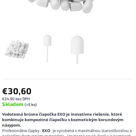
€30,60
€24,90 bez DPH
Skladem
(>5 ks)
Vodotesná brúsna čiapočka EXO je inovatívne riešenie, ktoré
kombinuje kompozitné čiapočku s kozmetickým korundovým
násypom.
Profesionálne čiapky
EXO
je vyrobená s maximálnou starostlivosťou a
najlepšími dostupnými materiálmi.
Vnútorná prvok čiapka je kompozit,