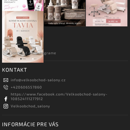
Sledovať na Instagrame
KONTAKT
info
@
velkoobchod-salony.cz
+420606557860
https://www.facebook.com/Velkoobchod-salony-
108524111277912
Velkoobchod_salony
INFORMÁCIE PRE VÁS