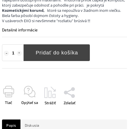
ktorý zabezpečuje odolnosť a pohodlie pri práci.
je pokrytá
Kozmetickými korund,
ktoré sa nepoužíva v žiadnom inom viečku.
Biela farba pôsobí dojmom čistoty a hygieny.
V uzáveroch EXO si nevšimnete "rozliatiu" brúsivá !!!
Detailné informácie
Pridať do košíka
Tlač
Opýtať sa
Strážiť
Zdieľať
Popis
Diskusia