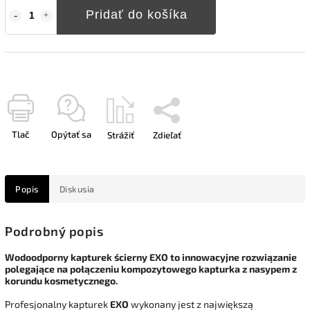
Pridať do košíka
Tlač
Opýtať sa
Strážiť
Zdieľať
Popis
Diskusia
Podrobný popis
Wodoodporny kapturek ścierny EXO to innowacyjne rozwiązanie
polegające na połączeniu kompozytowego kapturka z nasypem z
korundu kosmetycznego.
Profesjonalny kapturek
EXO
wykonany jest z największą