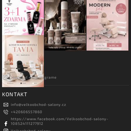
Sledovať na Instagrame
KONTAKT
info
@
velkoobchod-salony.cz
+420606557860
https://www.facebook.com/Velkoobchod-salony-
108524111277912
Velkoobchod_salony