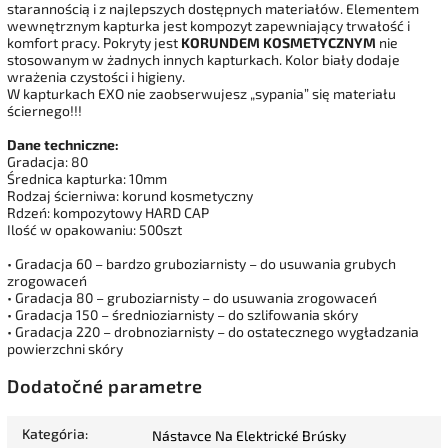
starannością i z najlepszych dostępnych materiałów. Elementem
wewnętrznym kapturka jest kompozyt zapewniający trwałość i
komfort pracy. Pokryty jest
KORUNDEM KOSMETYCZNYM
nie
stosowanym w żadnych innych kapturkach. Kolor biały dodaje
wrażenia czystości i higieny.
W kapturkach EXO nie zaobserwujesz „sypania” się materiału
ściernego!!!
Dane techniczne:
Gradacja: 80
Średnica kapturka: 10mm
Rodzaj ścierniwa: korund kosmetyczny
Rdzeń: kompozytowy HARD CAP
Ilość w opakowaniu: 500szt
• Gradacja 60 – bardzo gruboziarnisty – do usuwania grubych
zrogowaceń
• Gradacja 80 – gruboziarnisty – do usuwania zrogowaceń
• Gradacja 150 – średnioziarnisty – do szlifowania skóry
• Gradacja 220 – drobnoziarnisty – do ostatecznego wygładzania
powierzchni skóry
Dodatočné parametre
Kategória
:
Nástavce Na Elektrické Brúsky