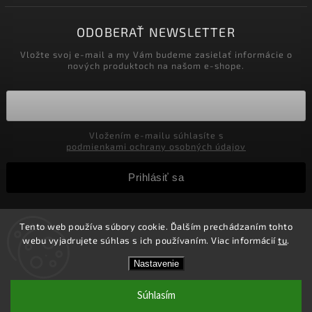
ODOBERAŤ NEWSLETTER
Vložte svoj e-mail a my Vám budeme zasielať informácie o
nových produktoch na našom e-shope.
Vložením e-mailu súhlasíte s
podmienkami ochrany osobných údajov
Prihlásiť sa
Tento web používa súbory cookie. Ďalším prechádzaním tohto
Copyright 2026
Velkoobchod-salony.sk
. Všetky práva
webu vyjadrujete súhlas s ich používaním. Viac informácií
tu
.
vyhradené.
Zľavy pre podnikateľov! Zaregistrujte sa a získajte v
Vytvořil
Shoptet
| Design
Shoptak.cz.
Nastavenie
košíku Zľavu 5%! Nie je možné kombinovať s inými
zľavami.
Súhlasím