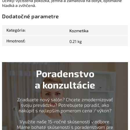
Účinky: vyčistená pokožka, jemná a zamatová na dotyk, optimálne
hladká a zvlhčená.
Dodatočné parametre
Kategória
:
Kozmetika
Hmotnosť
:
0.21 kg
Poradenstvo
a konzultácie
Zriaďujete nový salón? Chcete zmodernizovať
svoju prevádzku? Potrebujete poradiť, ako
nakúpiť s najlepším pomerom cena / výkon?
Využite naše 15-ročné skúsenosti v odbore.
Máme bohaté skúsenosti s poradenstvom pre