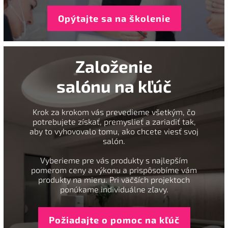
Opýtajte sa na školenie
Založenie
salónu na kľúč
Krok za krokom vás prevedieme všetkým, čo
potrebujete získať, premyslieť a zariadiť tak,
aby to vyhovovalo tomu, ako chcete viesť svoj
salón.
Vyberieme pre vás produkty s najlepším
pomerom ceny a výkonu a prispôsobíme vám
produkty na mieru. Pri väčších projektoch
ponúkame individuálne zľavy.
Požiadajte o pomoc na kľúč