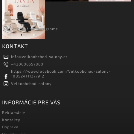
Sledovať na Instagrame
KONTAKT
info
@
velkoobchod-salony.cz
+420606557860
https://www.facebook.com/Velkoobchod-salony-
108524111277912
Velkoobchod_salony
INFORMÁCIE PRE VÁS
Reklamácie
Kontakty
Doprava