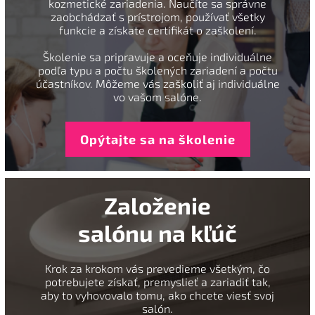
kozmetické zariadenia. Naučíte sa správne
zaobchádzať s prístrojom, používať všetky
funkcie a získate certifikát o zaškolení.
Školenie sa pripravuje a oceňuje individuálne
podľa typu a počtu školených zariadení a počtu
účastníkov. Môžeme vás zaškoliť aj individuálne
vo vašom salóne.
Opýtajte sa na školenie
Založenie
salónu na kľúč
Krok za krokom vás prevedieme všetkým, čo
potrebujete získať, premyslieť a zariadiť tak,
aby to vyhovovalo tomu, ako chcete viesť svoj
salón.