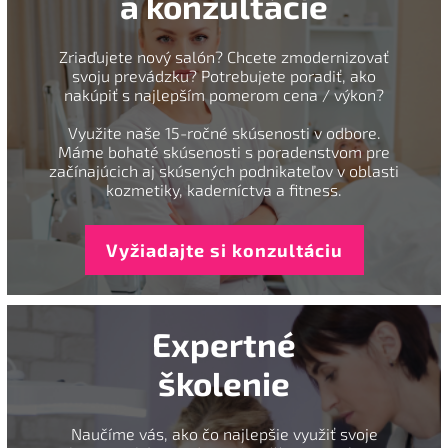
a konzultácie
Zriaďujete nový salón? Chcete zmodernizovať
svoju prevádzku? Potrebujete poradiť, ako
nakúpiť s najlepším pomerom cena / výkon?
Využite naše 15-ročné skúsenosti v odbore.
Máme bohaté skúsenosti s poradenstvom pre
začínajúcich aj skúsených podnikateľov v oblasti
kozmetiky, kaderníctva a fitness.
Vyžiadajte si konzultáciu
Expertné
školenie
Naučíme vás, ako čo najlepšie využiť svoje