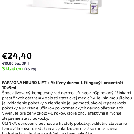
€24,40
€19,80 bez DPH
Skladem
(>5 ks)
FARMONA NEURO LIFT + Aktívny dermo-liftingový koncentrát
10x5ml
Špecializovaný, komplexný rad dermo-liftingov inšpirovaný účinkami
prestížnych ošetrení v oblasti estetickej medicíny. Jej hlavnou úlohou
je vyhladenie pokožky a zlepšenie jej pevnosti, ako aj regenerácia
pokožky a udržanie účinkov po kozmetických dermo ošetreniach.
Vyvinuté pre ženy okolo 40 rokov, ktoré chcú efektívne a rýchle
zlepšenie stavu pokožky.
ÚČINKY: obnovenie pevnosti a hustoty pokožky, viditeľné zlepšenie
tvárového oválu, redukcia a vyhladzovanie vrások, intenzívna
hydratácia a zlepšenie vzhľadu a stavu pokožky