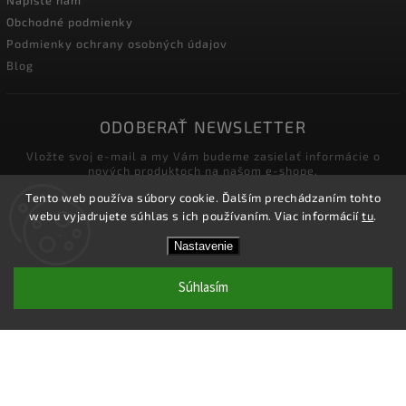
Napíšte nám
Obchodné podmienky
Podmienky ochrany osobných údajov
Blog
ODOBERAŤ NEWSLETTER
Vložte svoj e-mail a my Vám budeme zasielať informácie o
nových produktoch na našom e-shope.
Tento web používa súbory cookie. Ďalším prechádzaním tohto
webu vyjadrujete súhlas s ich používaním. Viac informácií
tu
.
Zľavy pre podnikateľov! Zaregistrujte sa a získajte v
Nastavenie
košíku Zľavu 5%! Nie je možné kombinovať s inými
Vložením e-mailu súhlasíte s
zľavami.
podmienkami ochrany osobných údajov
Súhlasím
Prihlásiť sa
Copyright 2026
Velkoobchod-salony.sk
. Všetky práva
vyhradené.