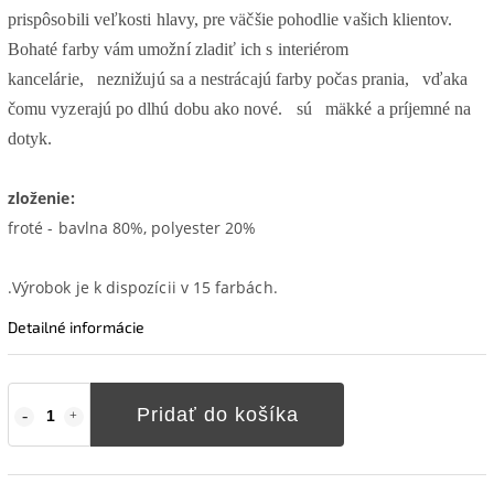
prispôsobili veľkosti hlavy, pre väčšie pohodlie vašich klientov.
Bohaté farby vám umožní zladiť ich s interiérom
kancelárie,
neznižujú sa a nestrácajú farby počas prania,
vďaka
čomu vyzerajú po dlhú dobu ako nové.
sú
mäkké a príjemné na
dotyk.
zloženie:
froté - bavlna 80%, polyester 20%
.Výrobok je k dispozícii v 15 farbách.
Detailné informácie
Pridať do košíka