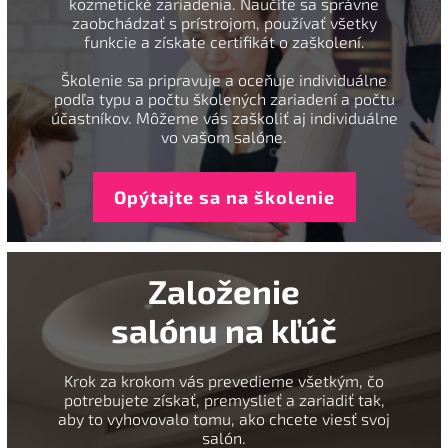
kozmetické zariadenia. Naučíte sa správne
zaobchádzať s prístrojom, používať všetky
funkcie a získate certifikát o zaškolení.
Školenie sa pripravuje a oceňuje individuálne
podľa typu a počtu školených zariadení a počtu
účastníkov. Môžeme vás zaškoliť aj individuálne
vo vašom salóne.
Opýtajte sa na školenie
Založenie
salónu na kľúč
Krok za krokom vás prevedieme všetkým, čo
potrebujete získať, premyslieť a zariadiť tak,
aby to vyhovovalo tomu, ako chcete viesť svoj
salón.