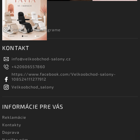
Sledovať na Instagrame
KONTAKT
info
@
velkoobchod-salony.cz
+420606557860
https://www.facebook.com/Velkoobchod-salony-
108524111277912
Velkoobchod_salony
INFORMÁCIE PRE VÁS
Reklamácie
Kontakty
Doprava
Napíšte nám