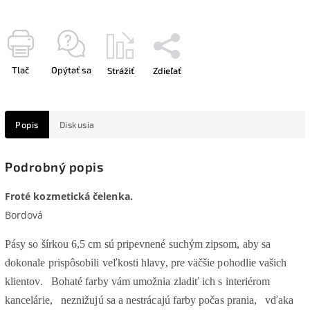
Tlač
Opýtať sa
Strážiť
Zdieľať
Popis
Diskusia
Podrobný popis
Froté kozmetická čelenka.
Bordová
Pásy so šírkou 6,5 cm sú pripevnené suchým zipsom, aby sa
dokonale prispôsobili veľkosti hlavy, pre väčšie pohodlie vašich
klientov.
Bohaté farby vám umožnia zladiť ich s interiérom
kancelárie,
neznižujú sa a nestrácajú farby počas prania,
vďaka