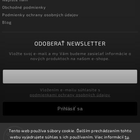
Obchodné podmienky
Podmienky ochrany osobných údajov
Blog
ODOBERAŤ NEWSLETTER
Vložte svoj e-mail a my Vám budeme zasielať informácie o
nových produktoch na našom e-shope.
Vložením e-mailu súhlasíte s
podmienkami ochrany osobných údajov
Prihlásiť sa
Tento web používa súbory cookie. Ďalším prechádzaním tohto
Copyright 2026
Velkoobchod-salony.sk
. Všetky práva
webu vyjadrujete súhlas s ich používaním. Viac informácií
tu
.
vyhradené.