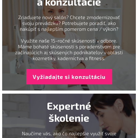
a konzultácie
Zriaďujete nový salón? Chcete zmodernizovať
svoju prevádzku? Potrebujete poradiť, ako
nakúpiť s najlepším pomerom cena / výkon?
Využite naše 15-ročné skúsenosti v odbore.
Máme bohaté skúsenosti s poradenstvom pre
začínajúcich aj skúsených podnikateľov v oblasti
kozmetiky, kaderníctva a fitness.
Vyžiadajte si konzultáciu
Expertné
školenie
Naučíme vás, ako čo najlepšie využiť svoje