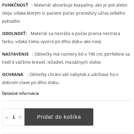
FUNKČNOSŤ
: Materiál absorbuje kvapaliny, ako je pot alebo
oleja, vďaka ktorým si pacient počas procedúry užíva veľkého
pohodlie.
ODOLNOSŤ:
Materiál sa nezráža a počas prania nestráca
farbu, vďaka čomu vyzerá po dlhú dobu ako nový
NASTAVENIE
: Obliečky má rozmery 60 x 190 cm, perfektne sa
hodí k väčšine kresiel, ležadiel, masážnych stolov
OCHRANA
: Obliečky chráni váš nábytok a udržiava ho v
dobrom stave po dlhú dobu.
Detailné informácie
Pridať do košíka