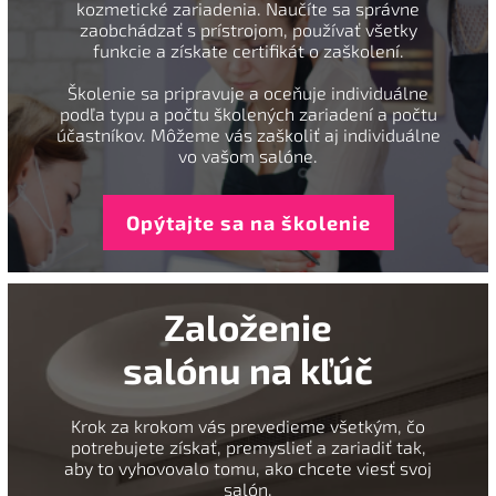
kozmetické zariadenia. Naučíte sa správne
zaobchádzať s prístrojom, používať všetky
funkcie a získate certifikát o zaškolení.
Školenie sa pripravuje a oceňuje individuálne
podľa typu a počtu školených zariadení a počtu
účastníkov. Môžeme vás zaškoliť aj individuálne
vo vašom salóne.
Opýtajte sa na školenie
Založenie
salónu na kľúč
Krok za krokom vás prevedieme všetkým, čo
potrebujete získať, premyslieť a zariadiť tak,
aby to vyhovovalo tomu, ako chcete viesť svoj
salón.