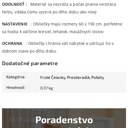
ODOLNOSŤ :
Materiál sa nezráža a počas prania nestráca
farbu, vďaka čomu vyzerá po dlhú dobu ako nový
NASTAVENIE
: Obliečky majú rozmery 60 x 190 cm, perfektne
sa hodia k väčšine kresiel, lehátok, masážnych stolov
OCHRANA
: Obliečky chránia váš nábytok a udržujú ho v
dobrom stave po dlhú dobu.
Dodatočné parametre
Kategória
:
Froté Čelenky, Prestieradlá, Poťahy
Hmotnosť
:
0.37 kg
Poradenstvo