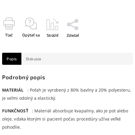
Tlač
Opýtať sa
Strážiť
Zdieľať
Popis
Diskusia
Podrobný popis
MATERIÁL
: Poťah je vyrobený z 80% bavlny a 20% polyesteru,
je veľmi odolný a elastický.
FUNKČNOSŤ
: Materiál absorbuje kvapaliny, ako je pot alebo
oleje, vďaka ktorým si pacient počas procedúry užíva veľké
pohodlie.