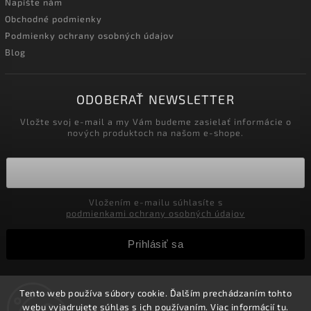
Napíšte nám
Obchodné podmienky
Podmienky ochrany osobných údajov
Blog
ODOBERAŤ NEWSLETTER
Vložte svoj e-mail a my Vám budeme zasielať informácie o
nových produktoch na našom e-shope.
Vložením e-mailu súhlasíte s
podmienkami ochrany osobných údajov
Prihlásiť sa
Tento web používa súbory cookie. Ďalším prechádzaním tohto
Copyright 2026
Velkoobchod-salony.sk
. Všetky práva
webu vyjadrujete súhlas s ich používaním. Viac informácií
tu
.
vyhradené.