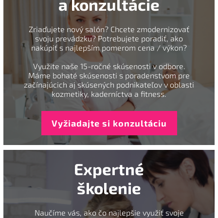
a konzultácie
Zriaďujete nový salón? Chcete zmodernizovať
svoju prevádzku? Potrebujete poradiť, ako
nakúpiť s najlepším pomerom cena / výkon?
Využite naše 15-ročné skúsenosti v odbore.
Máme bohaté skúsenosti s poradenstvom pre
začínajúcich aj skúsených podnikateľov v oblasti
kozmetiky, kaderníctva a fitness.
Vyžiadajte si konzultáciu
Expertné
školenie
Naučíme vás, ako čo najlepšie využiť svoje