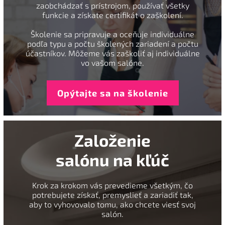
zaobchádzať s prístrojom, používať všetky
funkcie a získate certifikát o zaškolení.
Školenie sa pripravuje a oceňuje individuálne
podľa typu a počtu školených zariadení a počtu
účastníkov. Môžeme vás zaškoliť aj individuálne
vo vašom salóne.
Opýtajte sa na školenie
Založenie
salónu na kľúč
Krok za krokom vás prevedieme všetkým, čo
potrebujete získať, premyslieť a zariadiť tak,
aby to vyhovovalo tomu, ako chcete viesť svoj
salón.