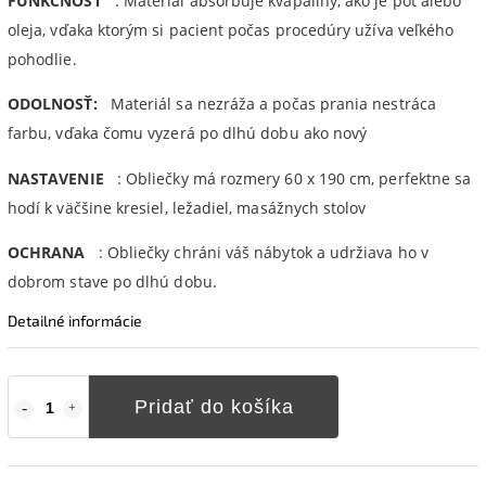
FUNKČNOSŤ
: Materiál absorbuje kvapaliny, ako je pot alebo
oleja, vďaka ktorým si pacient počas procedúry užíva veľkého
pohodlie.
ODOLNOSŤ:
Materiál sa nezráža a počas prania nestráca
farbu, vďaka čomu vyzerá po dlhú dobu ako nový
NASTAVENIE
: Obliečky má rozmery 60 x 190 cm, perfektne sa
hodí k väčšine kresiel, ležadiel, masážnych stolov
OCHRANA
: Obliečky chráni váš nábytok a udržiava ho v
dobrom stave po dlhú dobu.
Detailné informácie
Pridať do košíka