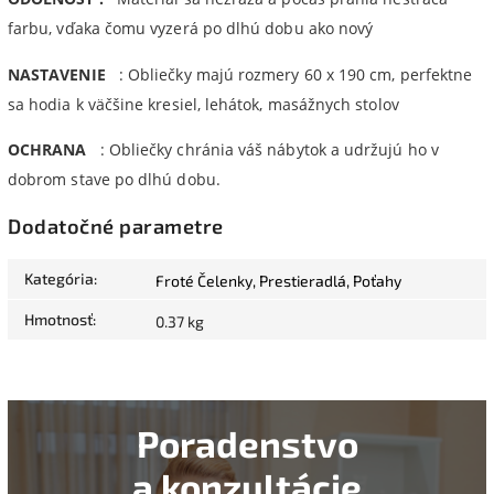
farbu, vďaka čomu vyzerá po dlhú dobu ako nový
NASTAVENIE
: Obliečky majú rozmery 60 x 190 cm, perfektne
sa hodia k väčšine kresiel, lehátok, masážnych stolov
OCHRANA
: Obliečky chránia váš nábytok a udržujú ho v
dobrom stave po dlhú dobu.
Dodatočné parametre
Kategória
:
Froté Čelenky, Prestieradlá, Poťahy
Hmotnosť
:
0.37 kg
Poradenstvo
a konzultácie