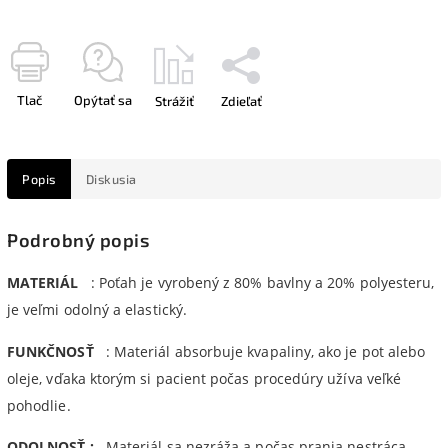
Tlač
Opýtať sa
Strážiť
Zdieľať
Popis
Diskusia
Podrobný popis
MATERIÁL
: Poťah je vyrobený z 80% bavlny a 20% polyesteru,
je veľmi odolný a elastický.
FUNKČNOSŤ
: Materiál absorbuje kvapaliny, ako je pot alebo
oleje, vďaka ktorým si pacient počas procedúry užíva veľké
pohodlie.
ODOLNOSŤ :
Materiál sa nezráža a počas prania nestráca