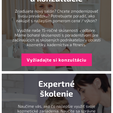
Zriaďujete nový salón? Chcete zmodernizovať
svoju prevádzku? Potrebujete poradiť, ako
nakúpiť s najlepším pomerom cena / výkon?
Využite naše 15-ročné skúsenosti v odbore.
Máme bohaté skúsenosti s poradenstvom pre
začínajúcich aj skúsených podnikateľov v oblasti
kozmetiky, kaderníctva a fitness.
Vyžiadajte si konzultáciu
Expertné
školenie
Naučíme vás, ako čo najlepšie využiť svoje
kozmetické zariadenia. Naučíte sa správne