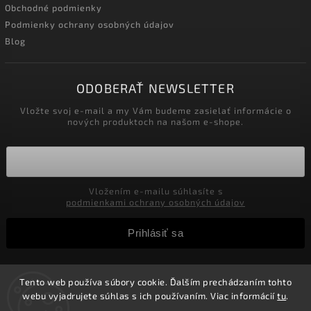
Obchodné podmienky
Podmienky ochrany osobných údajov
Blog
ODOBERAŤ NEWSLETTER
Vložte svoj e-mail a my Vám budeme zasielať informácie o
nových produktoch na našom e-shope.
Vložením e-mailu súhlasíte s
podmienkami ochrany osobných údajov
Prihlásiť sa
Tento web používa súbory cookie. Ďalším prechádzaním tohto
Copyright 2026
Velkoobchod-salony.sk
. Všetky práva
webu vyjadrujete súhlas s ich používaním. Viac informácií
tu
.
vyhradené.