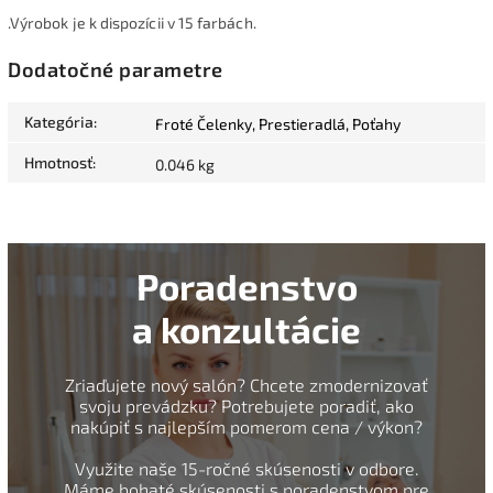
.Výrobok je k dispozícii v 15 farbách.
Dodatočné parametre
Kategória
:
Froté Čelenky, Prestieradlá, Poťahy
Hmotnosť
:
0.046 kg
Poradenstvo
a konzultácie
Zriaďujete nový salón? Chcete zmodernizovať
svoju prevádzku? Potrebujete poradiť, ako
nakúpiť s najlepším pomerom cena / výkon?
Využite naše 15-ročné skúsenosti v odbore.
Máme bohaté skúsenosti s poradenstvom pre