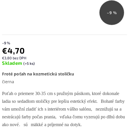
–9 %
–9 %
€4,70
€3,80 bez DPH
Skladem
(>5 ks)
Froté poťah na kozmetickú stoličku
čierna
Poťah o priemere 30-35 cm s pružným pásikom, ktoré dokonale
ladia so sedadlom stoličky pre lepšiu estetický efekt.
Bohaté farby
vám umožní zladiť ich s interiérom
vášho salónu,
neznižujú sa a
nestrácajú farby počas prania,
vďaka čomu vyzerajú po dlhú dobu
ako nové.
sú
mäkké a príjemné na dotyk.