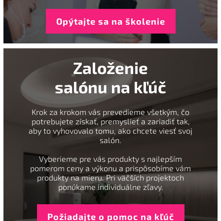
Opýtajte sa na školenie
Založenie
salónu na kľúč
Krok za krokom vás prevedieme všetkým, čo
potrebujete získať, premyslieť a zariadiť tak,
aby to vyhovovalo tomu, ako chcete viesť svoj
salón.
Vyberieme pre vás produkty s najlepším
pomerom ceny a výkonu a prispôsobíme vám
produkty na mieru. Pri väčších projektoch
ponúkame individuálne zľavy.
Požiadajte o pomoc na kľúč