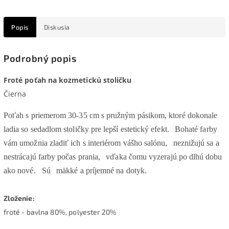
Popis
Diskusia
Podrobný popis
Froté poťah na kozmetickú stoličku
Čierna
Poťah s priemerom 30-35 cm s pružným pásikom, ktoré dokonale
ladia so sedadlom stoličky pre lepší estetický efekt.
Bohaté farby
vám umožnia zladiť ich s interiérom
vášho salónu,
neznižujú sa a
nestrácajú farby počas prania,
vďaka čomu vyzerajú po dlhú dobu
ako nové.
Sú
mäkké a príjemné na dotyk.
Zloženie:
froté - bavlna 80%, polyester 20%