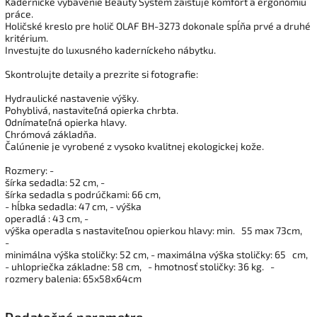
Kadernícke vybavenie Beauty System zaisťuje komfort a ergonómiu
práce.
Holičské kreslo pre holič OLAF BH-3273 dokonale spĺňa prvé a druhé
kritérium.
Investujte do luxusného kaderníckeho nábytku.
Skontrolujte detaily a prezrite si fotografie:
Hydraulické nastavenie výšky.
Pohyblivá, nastaviteľná opierka chrbta.
Odnímateľná opierka hlavy.
Chrómová základňa.
Čalúnenie je vyrobené z vysoko kvalitnej ekologickej kože.
Rozmery: -
šírka sedadla: 52 cm, -
šírka sedadla s podrúčkami: 66 cm,
- hĺbka sedadla: 47 cm, - výška
operadlá : 43 cm, -
výška operadla s nastaviteľnou opierkou hlavy: min.
55 max 73cm,
-
minimálna výška stoličky: 52 cm, - maximálna výška stoličky: 65
cm,
- uhlopriečka základne: 58 cm,
- hmotnosť stoličky: 36 kg.
-
rozmery balenia: 65x58x64cm