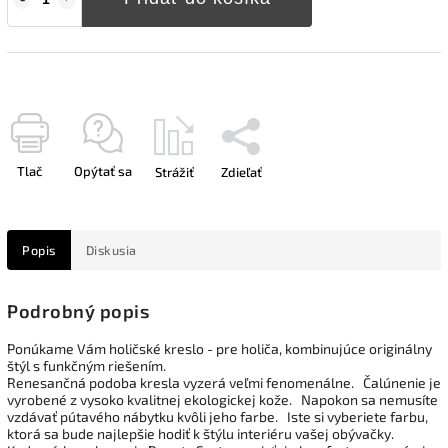
Tlač
Opýtať sa
Strážiť
Zdieľať
Popis
Diskusia
Podrobný popis
Ponúkame Vám holičské kreslo - pre holiča, kombinujúce originálny
štýl s funkčným riešením.
Renesančná podoba kresla vyzerá veľmi fenomenálne.
Čalúnenie je
vyrobené z vysoko kvalitnej ekologickej kože.
Napokon sa nemusíte
vzdávať pútavého nábytku kvôli jeho farbe.
Iste si vyberiete farbu,
ktorá sa bude najlepšie hodiť k štýlu interiéru vašej obývačky.