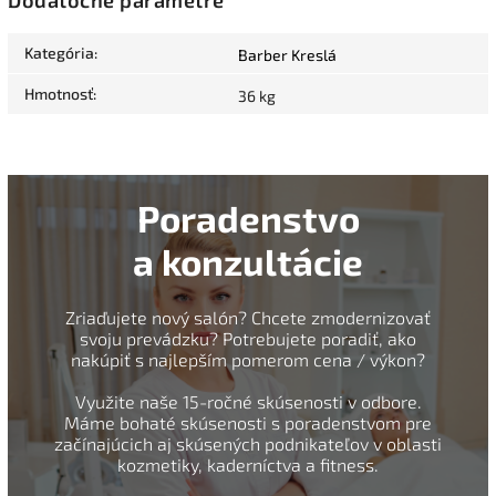
Dodatočné parametre
Kategória
:
Barber Kreslá
Hmotnosť
:
36 kg
Poradenstvo
a konzultácie
Zriaďujete nový salón? Chcete zmodernizovať
svoju prevádzku? Potrebujete poradiť, ako
nakúpiť s najlepším pomerom cena / výkon?
Využite naše 15-ročné skúsenosti v odbore.
Máme bohaté skúsenosti s poradenstvom pre
začínajúcich aj skúsených podnikateľov v oblasti
kozmetiky, kaderníctva a fitness.