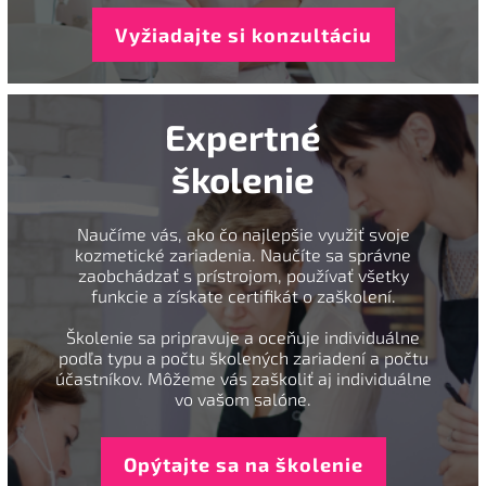
Vyžiadajte si konzultáciu
Expertné
školenie
Naučíme vás, ako čo najlepšie využiť svoje
kozmetické zariadenia. Naučíte sa správne
zaobchádzať s prístrojom, používať všetky
funkcie a získate certifikát o zaškolení.
Školenie sa pripravuje a oceňuje individuálne
podľa typu a počtu školených zariadení a počtu
účastníkov. Môžeme vás zaškoliť aj individuálne
vo vašom salóne.
Opýtajte sa na školenie