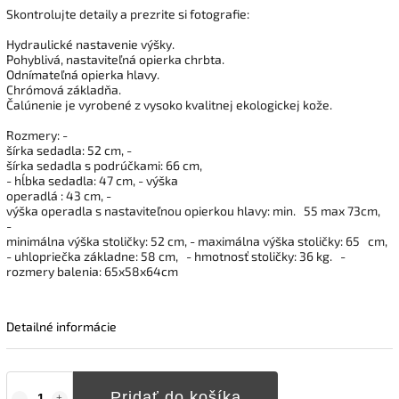
Skontrolujte detaily a prezrite si fotografie:
Hydraulické nastavenie výšky.
Pohyblivá, nastaviteľná opierka chrbta.
Odnímateľná opierka hlavy.
Chrómová základňa.
Čalúnenie je vyrobené z vysoko kvalitnej ekologickej kože.
Rozmery: -
šírka sedadla: 52 cm, -
šírka sedadla s podrúčkami: 66 cm,
- hĺbka sedadla: 47 cm, - výška
operadlá : 43 cm, -
výška operadla s nastaviteľnou opierkou hlavy: min.
55 max 73cm,
-
minimálna výška stoličky: 52 cm, - maximálna výška stoličky: 65
cm,
- uhlopriečka základne: 58 cm,
- hmotnosť stoličky: 36 kg.
-
rozmery balenia: 65x58x64cm
Detailné informácie
Pridať do košíka