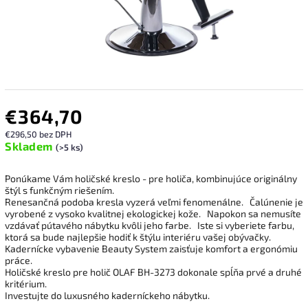
€364,70
€296,50 bez DPH
Skladem
(>5 ks)
Ponúkame Vám holičské kreslo - pre holiča, kombinujúce originálny
štýl s funkčným riešením.
Renesančná podoba kresla vyzerá veľmi fenomenálne.
Čalúnenie je
vyrobené z vysoko kvalitnej ekologickej kože.
Napokon sa nemusíte
vzdávať pútavého nábytku kvôli jeho farbe.
Iste si vyberiete farbu,
ktorá sa bude najlepšie hodiť k štýlu interiéru vašej obývačky.
Kadernícke vybavenie Beauty System zaisťuje komfort a ergonómiu
práce.
Holičské kreslo pre holič OLAF BH-3273 dokonale spĺňa prvé a druhé
kritérium.
Investujte do luxusného kaderníckeho nábytku.