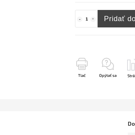
Pridať d
Tlač
Opýtať sa
Strá
Do