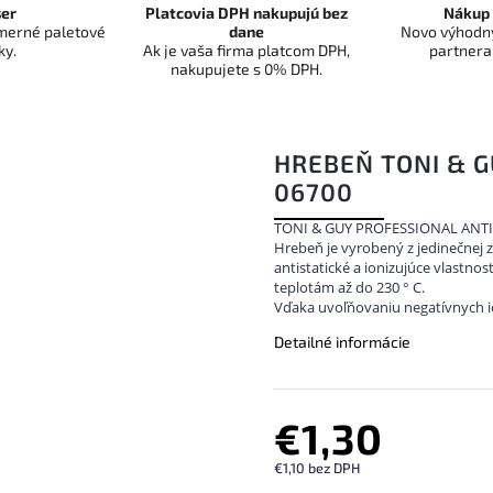
er
Platcovia DPH nakupujú bez
Nákup 
dmerné paletové
dane
Novo výhodný
ky.
Ak je vaša firma platcom DPH,
partnera
nakupujete s 0% DPH.
HREBEŇ TONI & G
06700
TONI & GUY PROFESSIONAL ANT
Hrebeň je vyrobený z jedinečnej 
antistatické a ionizujúce vlastnost
teplotám až do 230 ° C.
Vďaka uvoľňovaniu negatívnych ió
Detailné informácie
€1,30
€1,10 bez DPH