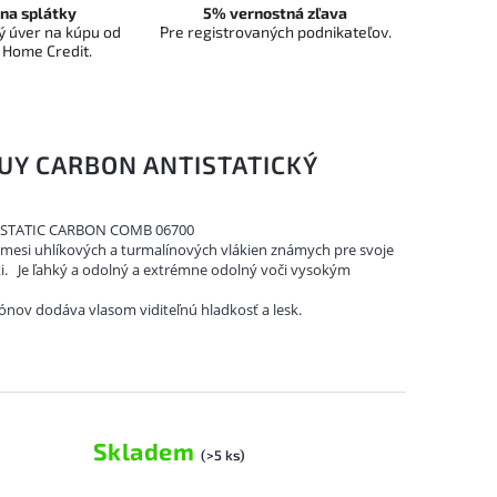
na splátky
5% vernostná zľava
 úver na kúpu od
Pre registrovaných podnikateľov.
 Home Credit.
UY CARBON ANTISTATICKÝ
ISTATIC CARBON COMB 06700
zmesi uhlíkových a turmalínových vlákien známych pre svoje
i.
Je ľahký a odolný a extrémne odolný voči vysokým
nov dodáva vlasom viditeľnú hladkosť a lesk.
Skladem
(>5 ks)