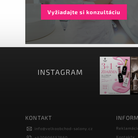
Vyžiadajte si konzultáciu
INSTAGRAM
KONTAKT
INFORM
Reklamáci
info
@
velkoobchod-salony.cz
Kontakty
+420606557860