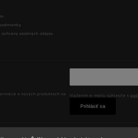
ám
podmienky
 ochrany osobných údajov
formácie o nových produktoch na
Vložením e-mailu súhlasíte s
pod
Prihlásiť sa
Copyright 2026
Velkoobchod-salony.sk
. Všetky práva vyhradené