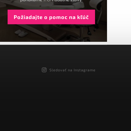
Požiadajte o pomoc na kľúč
Sledovať na Instagrame