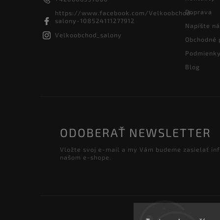
Doprava
https://www.facebook.com/Velkoobchod-
salony-108524111277912
Napíšte n
Velkoobchod_salony
Obchodné 
Podmienky
Blog
ODOBERAŤ NEWSLETTER
Vložte svoj e-mail a my Vám budeme zasielať in
našom e-shope.