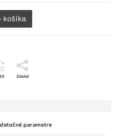
o košíka
žiť
Zdieľať
datočné parametre