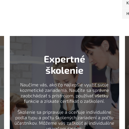
K
H
Expertné
školenie
Naučíme vás, ako čo najlepšie využiť svoje
kozmetické zariadenia. Naučíte sa správne
zaobchádzať s prístrojom, používať všetky
funkcie a získate certifikát o zaškolení.
Školenie sa pripravuje a oceňuje individuálne
podľa typu a počtu školených zariadení a počtu
účastníkov. Môžeme vás zaškoliť aj individuálne
vo vašom salóne.