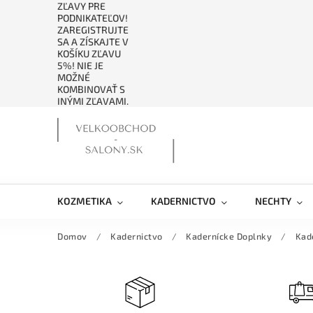
ZĽAVY PRE
PODNIKATEĽOV!
ZAREGISTRUJTE
SA A ZÍSKAJTE V
KOŠÍKU ZĽAVU
5%! NIE JE
MOŽNÉ
KOMBINOVAŤ S
INÝMI ZĽAVAMI.
KOZMETIKA
KADERNICTVO
NECHTY
Domov
/
Kadernictvo
/
Kadernícke Doplnky
/
Kad