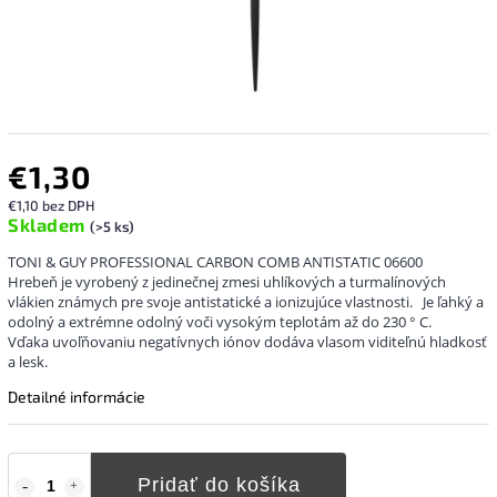
€1,30
€1,10 bez DPH
Skladem
(>5 ks)
TONI & GUY PROFESSIONAL CARBON COMB ANTISTATIC 06600
Hrebeň je vyrobený z jedinečnej zmesi uhlíkových a turmalínových
vlákien známych pre svoje antistatické a ionizujúce vlastnosti.
Je ľahký a
odolný a extrémne odolný voči vysokým teplotám až do 230 ° C.
Vďaka uvoľňovaniu negatívnych iónov dodáva vlasom viditeľnú hladkosť
a lesk.
Detailné informácie
Pridať do košíka