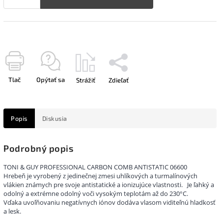
Tlač
Opýtať sa
Strážiť
Zdieľať
Popis
Diskusia
Podrobný popis
TONI & GUY PROFESSIONAL CARBON COMB ANTISTATIC 06600
Hrebeň je vyrobený z jedinečnej zmesi uhlíkových a turmalínových
vlákien známych pre svoje antistatické a ionizujúce vlastnosti.
Je ľahký a
odolný a extrémne odolný voči vysokým teplotám až do 230°C.
Vďaka uvoľňovaniu negatívnych iónov dodáva vlasom viditeľnú hladkosť
a lesk.