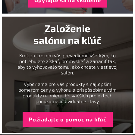
Opýtajte sa na školenie
Založenie
salónu na kľúč
Krok za krokom vás prevedieme všetkým, čo
potrebujete získať, premyslieť a zariadiť tak,
aby to vyhovovalo tomu, ako chcete viesť svoj
salón.
Vyberieme pre vás produkty s najlepším
pomerom ceny a výkonu a prispôsobíme vám
produkty na mieru. Pri väčších projektoch
ponúkame individuálne zľavy.
Požiadajte o pomoc na kľúč