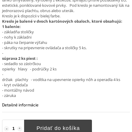
estetické, poniklované kovové prvky.
Pod kreslo je namontovaný lúk na
jednorazovú plachtu, obrus alebo uterák.
Kreslo je k dispozícii v bielej farbe.
Kreslo je balené v dvoch kartónových obaloch, ktoré obsahujú:
1 balenie:
- základňa stoličky
- nohy k základni
- páka na čerpanie výťahu
- skrutky na pripevnenie ovládača a stoličky 5 ks.
-
súprava 2 ks
piest
:
- sedadlo so zástrčkou
opierky
hlavy
- podrúčky 2 ks
-
držiak
plachty
- vodítka na upevnenie opierky nôh a operadla 4 ks
- kryt ovládača
- montážny návod
- záruka
Detailné informácie
Pridať do košíka