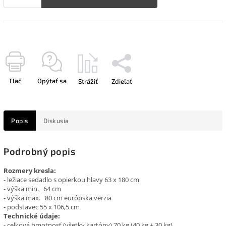
Tlač
Opýtať sa
Strážiť
Zdieľať
Popis
Diskusia
Podrobný popis
Rozmery kresla:
- ležiace sedadlo s opierkou hlavy 63 x 180 cm
- výška min.
64 cm
- výška max.
80 cm európska verzia
- podstavec 55 x 106,5 cm
Technické údaje:
- celková hmotnosť (všetky kartóny) 70 kg (40 kg + 30 kg)