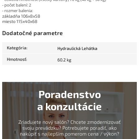
- počet balení: 2
- rozmer balenia:
základňa 106x8x58
miesto 115x40x68
Dodatočné parametre
Kategória
:
Hydraulická Lehátka
Hmotnosť
:
60.2 kg
Poradenstvo
a konzultácie
Zriaďujete nový salón? Chcete zmodernizovať
svoju prevádzku? Potrebujete poradiť, ako
nakúpiť s najlepším pomerom cena / výkon?