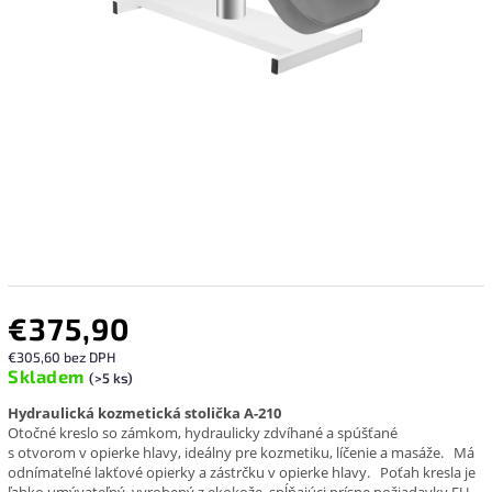
€375,90
€305,60 bez DPH
Skladem
(>5 ks)
Hydraulická kozmetická stolička A-210
Otočné kreslo so zámkom, hydraulicky zdvíhané a spúšťané
s otvorom v opierke hlavy, ideálny pre kozmetiku, líčenie a masáže.
Má
odnímateľné lakťové opierky a zástrčku v opierke hlavy.
Poťah kresla je
ľahko umývateľný, vyrobený z ekokože, spĺňajúci prísne požiadavky EU,