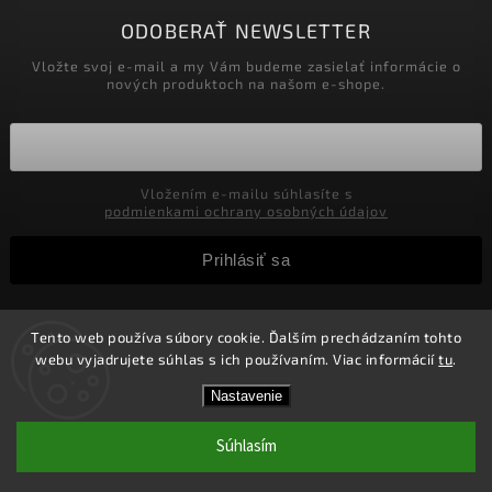
ODOBERAŤ NEWSLETTER
Vložte svoj e-mail a my Vám budeme zasielať informácie o
nových produktoch na našom e-shope.
Vložením e-mailu súhlasíte s
podmienkami ochrany osobných údajov
Prihlásiť sa
Tento web používa súbory cookie. Ďalším prechádzaním tohto
Copyright 2026
Velkoobchod-salony.sk
. Všetky práva
webu vyjadrujete súhlas s ich používaním. Viac informácií
tu
.
vyhradené.
Zľavy pre podnikateľov! Zaregistrujte sa a získajte v
Vytvořil
Shoptet
| Design
Shoptak.cz.
Nastavenie
košíku Zľavu 5%! Nie je možné kombinovať s inými
zľavami.
Súhlasím
1 #