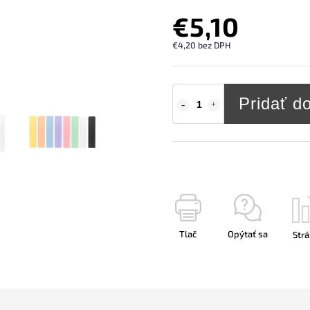
€5,10
€4,20 bez DPH
Pridať d
Tlač
Opýtať sa
Strá