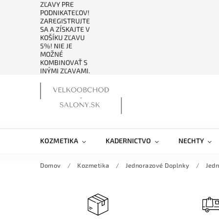
ZĽAVY PRE
PODNIKATEĽOV!
ZAREGISTRUJTE
SA A ZÍSKAJTE V
KOŠÍKU ZĽAVU
5%! NIE JE
MOŽNÉ
KOMBINOVAŤ S
INÝMI ZĽAVAMI.
KOZMETIKA
KADERNICTVO
NECHTY
Domov
/
Kozmetika
/
Jednorazové Doplnky
/
Jedn