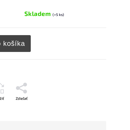
Skladem
(>5 ks)
o košíka
žiť
Zdieľať