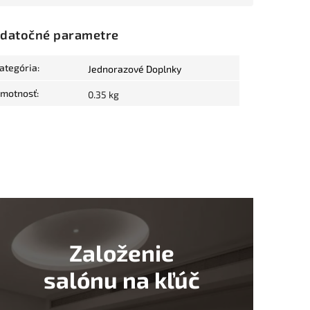
datočné parametre
ategória
:
Jednorazové Doplnky
motnosť
:
0.35 kg
Založenie
salónu na kľúč