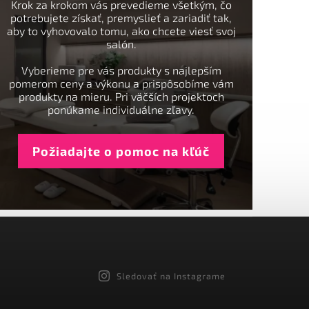
Krok za krokom vás prevedieme všetkým, čo
potrebujete získať, premyslieť a zariadiť tak,
aby to vyhovovalo tomu, ako chcete viesť svoj
salón.
Vyberieme pre vás produkty s najlepším
pomerom ceny a výkonu a prispôsobíme vám
produkty na mieru. Pri väčších projektoch
ponúkame individuálne zľavy.
Požiadajte o pomoc na kľúč
Sledovať na Instagrame