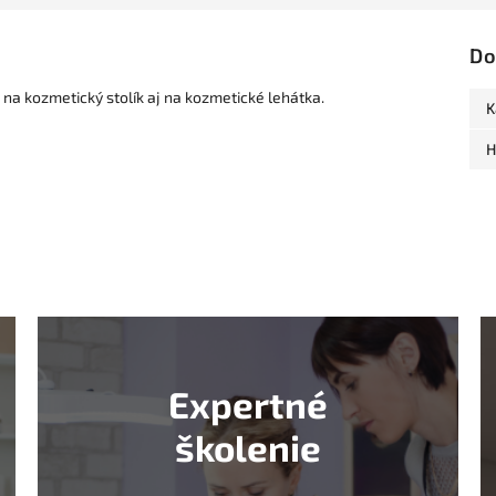
Do
e na kozmetický stolík aj na kozmetické lehátka.
K
H
Expertné
školenie