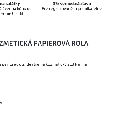
na splátky
5% vernostná zľava
 úver na kúpu od
Pre registrovaných podnikateľov.
 Home Credit.
ZMETICKÁ PAPIEROVÁ ROLA -
s perforáciou. Ideálne na kozmetický stolík aj na
ov