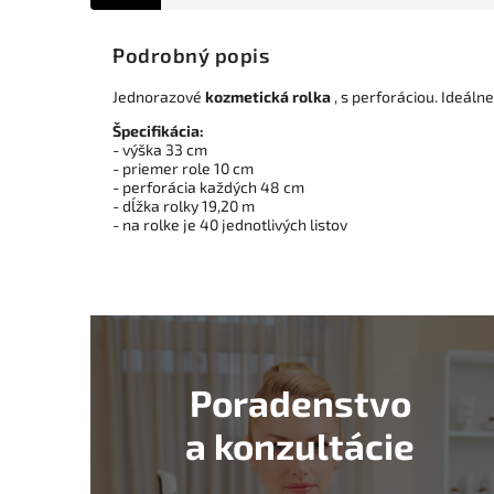
Podrobný popis
Jednorazové
kozmetická rolka
, s perforáciou. Ideáln
Špecifikácia:
- výška 33 cm
- priemer role 10 cm
- perforácia každých 48 cm
- dĺžka rolky 19,20 m
- na rolke je 40 jednotlivých listov
Poradenstvo
a konzultácie