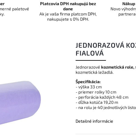
er
Platcovia DPH nakupujú bez
Nákup 
dmerné paletové
dane
Novo výhodný
ky.
Ak je vaša firma platcom DPH,
partnera
nakupujete s 0% DPH.
JEDNORAZOVÁ KO
FIALOVÁ
Jednorazové
kozmetická role,
kozmetická ležadlá.
Špecifikácia:
- výška 33 cm
- priemer rolky 10 cm
- perforácia každých 48 cm
- dĺžka kotúča 19,20 m
- na rolu je 40 jednotlivých list
Detailné informácie