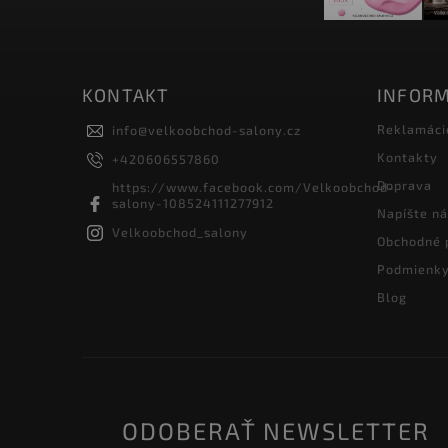
KONTAKT
INFORM
Reklamáci
info
@
velkoobchod-salony.cz
Kontakty
+420606557860
Doprava
https://www.facebook.com/Velkoobchod-
salony-108524111277912
Napíšte n
Velkoobchod_salony
Obchodné 
Podmienky
Blog
ODOBERAŤ NEWSLETTER