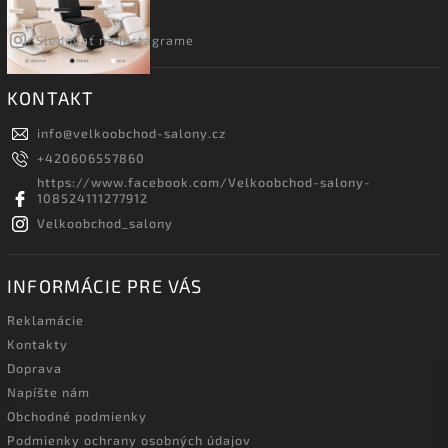
Sledovať na Instagrame
KONTAKT
info
@
velkoobchod-salony.cz
+420606557860
https://www.facebook.com/Velkoobchod-salony-
108524111277912
Velkoobchod_salony
INFORMÁCIE PRE VÁS
Reklamácie
Kontakty
Doprava
Napíšte nám
Obchodné podmienky
Podmienky ochrany osobných údajov