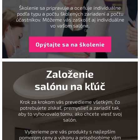
Školenie sa pripravuje a oceňuje individuálne
podľa typu a počtu školených zariadení a počtu
účastníkov. Môžeme vás zaškoliť aj individuálne
vo vašom salóne.
Opýtajte sa na školenie
Založenie
salónu na kľúč
Krok za krokom vás prevedieme všetkým, čo
potrebujete získať, premyslieť a zariadiť tak,
aby to vyhovovalo tomu, ako chcete viesť svoj
salón.
Vyberieme pre vás produkty s najlepším
pomerom ceny a výkonu a prispôsobíme vám