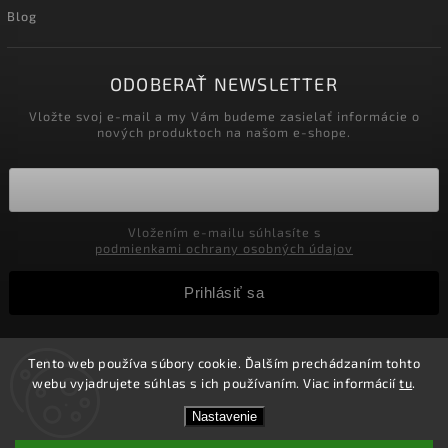
Blog
ODOBERAŤ NEWSLETTER
Vložte svoj e-mail a my Vám budeme zasielať informácie o
nových produktoch na našom e-shope.
Vložením e-mailu súhlasíte s
podmienkami ochrany osobných údajov
Prihlásiť sa
Tento web používa súbory cookie. Ďalším prechádzaním tohto
Copyright 2026
Velkoobchod-salony.sk
. Všetky práva
webu vyjadrujete súhlas s ich používaním. Viac informácií
tu
.
vyhradené.
Zľavy pre podnikateľov! Zaregistrujte sa a získajte v
Vytvořil
Shoptet
| Design
Shoptak.cz.
Nastavenie
košíku Zľavu 5%! Nie je možné kombinovať s inými
zľavami.