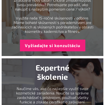
Zriaďujete nový salón? Chcete zmodernizovať
svoju prevádzku? Potrebujete poradiť, ako
nakúpiť s najlepším pomerom cena / výkon?
Využite naše 15-ročné skúsenosti v odbore.
Máme bohaté skúsenosti s poradenstvom pre
začínajúcich aj skúsených podnikateľov v oblasti
kozmetiky, kaderníctva a fitness.
Vyžiadajte si konzultáciu
Expertné
školenie
Naučíme vás, ako čo najlepšie využiť svoje
kozmetické zariadenia. Naučíte sa správne
zaobchádzať s prístrojom, používať všetky
funkcie a získate certifikát o zaškolení.