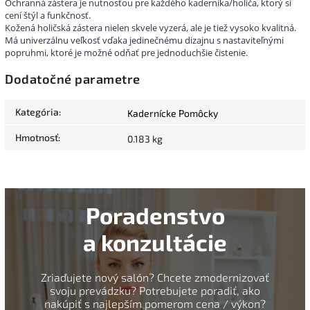
Ochranná zástera je nutnosťou pre každého kaderníka/holiča, ktorý si
cení štýl a funkčnosť.
Kožená holičská zástera nielen skvele vyzerá, ale je tiež vysoko kvalitná.
Má univerzálnu veľkosť vďaka jedinečnému dizajnu s nastaviteľnými
popruhmi, ktoré je možné odňať pre jednoduchšie čistenie.
Dodatočné parametre
Kategória
:
Kadernícke Pomôcky
Hmotnosť
:
0.183 kg
Poradenstvo
a konzultácie
Zriaďujete nový salón? Chcete zmodernizovať
svoju prevádzku? Potrebujete poradiť, ako
nakúpiť s najlepším pomerom cena / výkon?