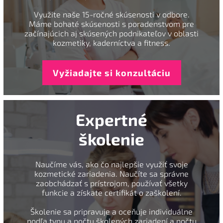
Využite naše 15-ročné skúsenosti v odbore.
Máme bohaté skúsenosti s poradenstvom pre
začínajúcich aj skúsených podnikateľov v oblasti
kozmetiky, kaderníctva a fitness.
Vyžiadajte si konzultáciu
Expertné
školenie
Naučíme vás, ako čo najlepšie využiť svoje
kozmetické zariadenia. Naučíte sa správne
zaobchádzať s prístrojom, používať všetky
funkcie a získate certifikát o zaškolení.
Školenie sa pripravuje a oceňuje individuálne
podľa typu a počtu školených zariadení a počtu