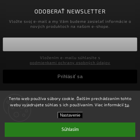
ODOBERAŤ NEWSLETTER
Vložte svoj e-mail a my Vám budeme zasielať informácie o
nových produktoch na našom e-shope.
Vložením e-mailu súhlasíte s
podmienkami ochrany osobných údajov
Prihlásiť sa
Tento web používa súbory cookie. Ďalším prechádzaním tohto
Copyright 2026
Velkoobchod-salony.sk
. Všetky práva
webu vyjadrujete súhlas s ich používaním. Viac informácií
tu
.
vyhradené.
Zľavy pre podnikateľov! Zaregistrujte sa a získajte v
Vytvořil
Shoptet
| Design
Shoptak.cz.
Nastavenie
košíku Zľavu 5%! Nie je možné kombinovať s inými
zľavami.
Súhlasím